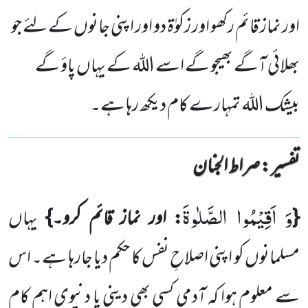
اور نماز قائم رکھو اور زکوٰۃ دو اور اپنی جانوں کے لئے جو
بھلائی آگے بھیجو گے اسے اللہ کے یہاں پاؤ گے
بیشک اللہ تمہارے کام دیکھ رہا ہے۔
تفسیر : ‎صراط الجنان
وَ اَقِیْمُوا الصَّلٰوةَ
{
: اور نماز قائم کرو۔}
یہاں
مسلمانوں کو اپنی اصلاحِ نفس کا حکم دیا جارہا ہے۔ اس
سے معلوم ہوا کہ آدمی کسی بھی دینی یا دنیوی اہم کام