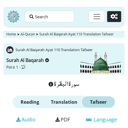
Search
Go
Home
➤
Al-Quran
➤
Surah Al Baqarah Ayat 110 Translation Tafseer
Surah Al Baqarah Ayat 110 Translation Tafseer
Surah Al Baqarah
الٓمّٓ
Para 1 -
سورة البقرة
Reading
Translation
Tafseer
Audio
PDF
Language