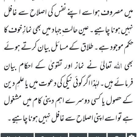
میں مصروف ہواسے اپنے نفس کی اصلاح سے غافل
نہیں ہونا چاہیے۔ عین حالت ِ جہاد میں بھی نمازِ خوف کا
حکم موجود ہے۔ طلاق کے مسائل بیان کرتے ہوئے
اللہ
بھی
تعالیٰ نے نماز اور تقویٰ کے احکام بیان
فرمائے ہیں۔ لہٰذا اگر کوئی نیکی کی دعوت میں یا علمِ دین
کے حصول یا کسی دوسرے اہم دینی کام میں مشغول
ہے تو اسے اپنی اصلاح سے غافل نہیں ہونا چاہیے۔