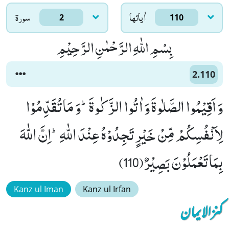
اٰياتها
سورۃ
2
110
بِسْمِ اللّٰهِ الرَّحْمٰنِ الرَّحِیْمِ
2.110
وَ اَقِیْمُوا الصَّلٰوةَ وَ اٰتُوا الزَّكٰوةَؕ-وَ مَا تُقَدِّمُوْا
لِاَنْفُسِكُمْ مِّنْ خَیْرٍ تَجِدُوْهُ عِنْدَ اللّٰهِؕ-اِنَّ اللّٰهَ
بِمَا تَعْمَلُوْنَ بَصِیْرٌ(110)
Kanz ul Iman
Kanz ul Irfan
کنزالایمان