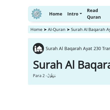
Read
Home
Intro
Quran
Home
➤
Al-Quran
➤
Surah Al Baqarah Ay
Surah Al Baqarah Ayat 230 Tran
Surah Al Baqar
سَیَقُوْلُ
Para 2 -