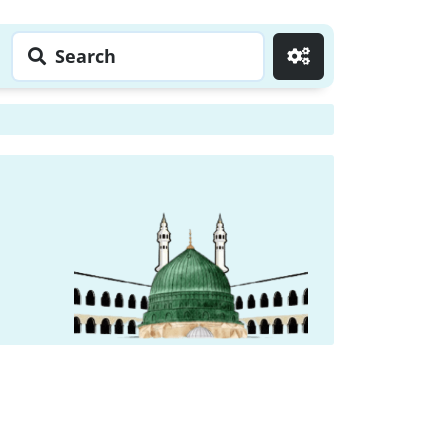
Search
Go