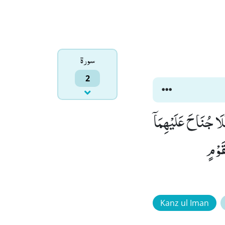
سورۃ
2
لَا جُنَاحَ عَلَیْهِمَاۤ
قَوْمٍ
Kanz ul Iman