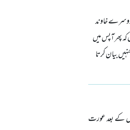
 دوسرے خاوند
 کہ پھر آپس میں
جنہیں بیان کرتا
ں کے بعد عورت