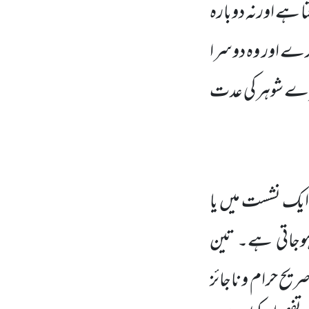
ہے اورنہ دوبارہ
رے اور وہ دوسرا
رے شوہر کی عدت
 ایک نشست میں یا
 ہوجاتی ہے۔ تین
یح حرام و ناجائز