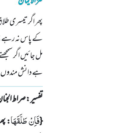
کنزالایمان
پھر اگر تیسری ط
کے پاس نہ رہے پھر
مل جائیں اگر سمجھتے
ہے دانش مندوں 
تفسیر : ‎صراط الجنان
فَاِنْ طَلَّقَهَا
{
: پھر