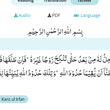
Reading
Translation
Tafseer
Audio
PDF
Language
بِسْمِ اللّٰهِ الرَّحْمٰنِ الرَّحِیْمِ
حِلُّ لَهٗ مِنْۢ بَعْدُ حَتّٰى تَنْكِحَ زَوْجًا غَیْرَهٗؕ-فَاِنْ طَلَّقَهَا فَ
نَّاۤ اَنْ یُّقِیْمَا حُدُوْدَ اللّٰهِؕ-وَ تِلْكَ حُدُوْدُ اللّٰهِ یُبَیِّنُهَا لِ
Kanz ul Irfan