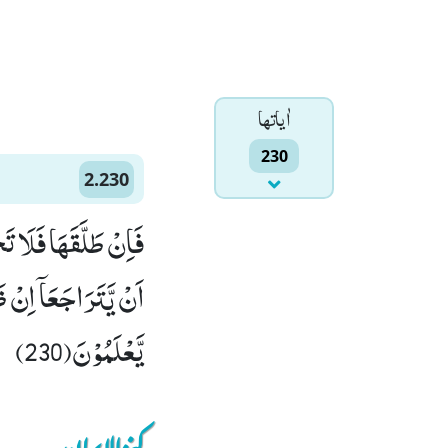
اٰياتها
230
2.230
فَاِنْ طَلَّقَهَا فَلَا تَ
اَنْ یَّتَرَاجَعَاۤ اِنْ ظَ
یَّعْلَمُوْنَ(230)