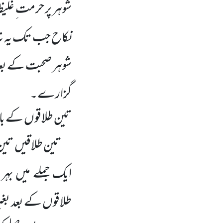
شوہر پر حرمت ِ غلی
نکاح جب تک یہ نہ
شوہر صحبت کے بع
گزارے۔
تین طلاقوں کے با
تین طلاقیں تین 
ایک جملے میں بہر
طلاقوں کے بعد بغی