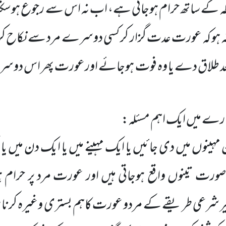
ظہ کے ساتھ
حرام ہوجاتی ہے، اب نہ اس سے رجوع ہوسکتا 
 ہو کہ عورت عدت گزار کر کسی دوسرے مرد سے نکاح ک
د طلاق دے یا وہ فوت ہوجائے اورعورت پھر اس دوس
رے میں ایک اہم مسئلہ:
مہینوں میں دی جائیں یا ایک مہینے میں یا ایک دن میں یا
صورت تینوں واقع ہوجاتی ہیں اور عورت مرد پر حرام
ر شرعی طریقے کے مردو عورت کاہم بستری وغیرہ کرنا صر