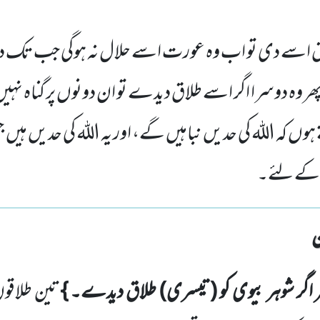
لاق اسے دی تو اب وہ عورت اسے حلال نہ ہوگی جب تک
 وہ دوسرا اگر اسے طلاق دیدے تو ان دونوں پر گناہ نہیں
 ہوں کہ اللہ کی حدیں نباہیں گے، اور یہ اللہ کی حدیں ہیں 
کے لئے۔
 اگر شوہر بیوی کو
(تیسری)
طلاق دیدے۔
}
تین طلاقو