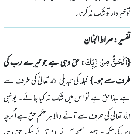
تو خبردار تو شک نہ کرنا۔
تفسیر : ‎صراط الجنان
اَلْحَقُّ مِنْ رَّبِّكَ
{
: حق وہی ہے جو تیرے رب کی
اللہ
طرف سے ہو۔}
قبلہ کی تبدیلی
تعالیٰ کی طرف سے
ہے لہٰذا حق ہے تو اس میں شک نہ کیا جائے۔ یونہی
اللہ
تعالیٰ کی طرف سے آنے والا ہر حکم حق ہے اگرچہ
اس کی حکمت ہمیں سمجھ آئے یا نہ آئے لیکن حق وہی