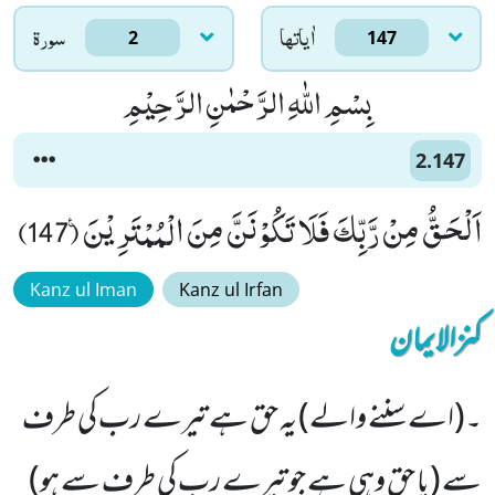
اٰياتها
سورۃ
2
147
بِسْمِ اللّٰهِ الرَّحْمٰنِ الرَّحِیْمِ
2.147
اَلْحَقُّ مِنْ رَّبِّكَ فَلَا تَكُوْنَنَّ مِنَ الْمُمْتَرِیْنَ۠ (147)
Kanz ul Iman
Kanz ul Irfan
کنزالایمان
۔(اے سننے والے) یہ حق ہے تیرے رب کی طرف
سے (یا حق وہی ہے جو تیرے رب کی طرف سے ہو)