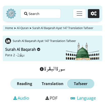
Search
Go
Home
➤
Al-Quran
➤
Surah Al Baqarah Ayat 147 Translation Tafseer
Surah Al Baqarah Ayat 147 Translation Tafseer
Surah Al Baqarah
سَیَقُوْلُ
Para 2 -
سورة البقرة
Reading
Translation
Tafseer
Audio
PDF
Language