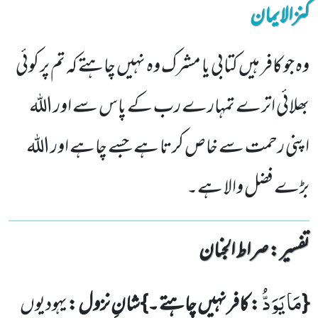
کنزالایمان
وہ جو کافر ہیں کتابی یا مشرک وہ نہیں چاہتے کہ تم پر کوئی
بھلائی اترے تمہارے رب کے پاس سے اور اللہ
اپنی رحمت سے خاص کرتا ہے جسے چاہے اور اللہ
بڑے فضل والا ہے۔
تفسیر : ‎صراط الجنان
مَا یَوَدُّ
{
: کافر نہیں چاہتے ۔}شانِ نزول :
یہودیوں