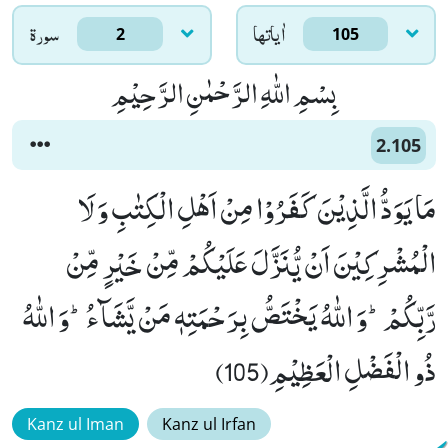
اٰياتها
سورۃ
2
105
بِسْمِ اللّٰهِ الرَّحْمٰنِ الرَّحِیْمِ
2.105
مَا یَوَدُّ الَّذِیْنَ كَفَرُوْا مِنْ اَهْلِ الْكِتٰبِ وَ لَا
الْمُشْرِكِیْنَ اَنْ یُّنَزَّلَ عَلَیْكُمْ مِّنْ خَیْرٍ مِّنْ
رَّبِّكُمْؕ-وَ اللّٰهُ یَخْتَصُّ بِرَحْمَتِهٖ مَنْ یَّشَآءُؕ-وَ اللّٰهُ
ذُو الْفَضْلِ الْعَظِیْمِ(105)
Kanz ul Iman
Kanz ul Irfan