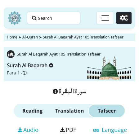
Search
Go
Home
➤
Al-Quran
➤
Surah Al Baqarah Ayat 105 Translation Tafseer
Surah Al Baqarah Ayat 105 Translation Tafseer
Surah Al Baqarah
الٓمّٓ
Para 1 -
سورة البقرة
Reading
Translation
Tafseer
Audio
PDF
Language