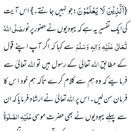
اَلَّذِیْنَ لَا یَعْلَمُوْنَ
{
:جو نہیں جانتے۔} اس آیت
صَلَّی اللہُ
کی ایک تفسیر یہ ہے کہ یہودیوں نے حضور پر نور
تَعَالٰی عَلَیْہِ وَاٰلِہٖ وَسَلَّمَ
سے کہا کہ اگر آپ اپنے قول
اللہ
اللہ
کے مطابق
تعالیٰ کے رسول ہیں تو
تعالیٰ سے
فرمایئے کہ وہ ہم سے کلام کرے تاکہ ہم خود ا س کا
اللہ
فرمان سن لیں۔اس پر
تعالیٰ نے ارشاد فرمایا کہ ان
عَلَیْہِ الصَّلٰوۃُ
سے پہلے یہودیوں نے بھی حضرت موسیٰ