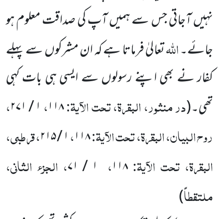
نہیں آجاتی جس سے ہمیں آپ کی صداقت معلوم ہو
اللہ
جائے۔
تعالیٰ فرماتا ہے کہ ان مشرکوں سے پہلے
کفار نے بھی اپنے رسولوں سے ایسی ہی بات کہی
در منثور، البقرۃ، تحت الآیۃ:
،
،
تھی۔
(
۱۱۸
۱
/
۲۷۱
روح البیان، البقرۃ، تحت الآیۃ:
،
، قرطبی،
۲۱۵
/
۱
۱۱۸
البقرۃ، تحت الآیۃ:
،
، الجزء الثانی،
۷۱
/
۱
۱۱۸
ملتقطاً
)