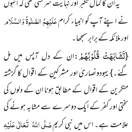
یہ ان کا کمال تکبر اور نہایت سرکشی تھی کہ انہوں
عَلَیْہِمُ الصَّلٰوۃُ وَالسَّلَام
نے اپنے آپ کو انبیاء کرام
اور ملائکہ کے برابر سمجھا۔
تَشَابَهَتْ قُلُوْبُهُمْ
{
:ان کے دل آپس میں مل
گئے۔} یہودونصاریٰ اور مشرکین کے اقوال کا گزشتہ
منکرین کے اقوال
کے مطابق ہونا ان کے دلوں کی
سختی اور کفر کے ایک دوسرے سے مشابہ ہونے کی
صَلَّی اللہُ
تَعَالٰی عَلَیْہِ
علامت ہے۔ اس میں نبی کریم