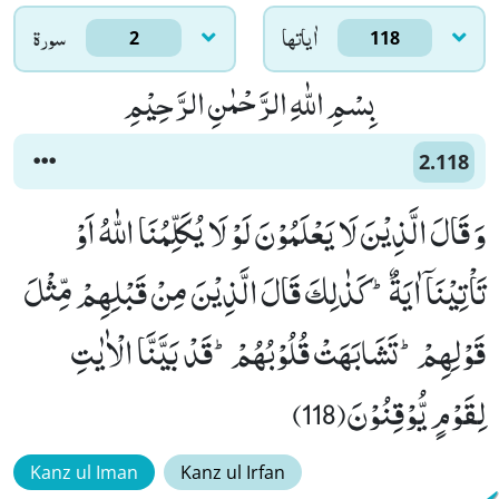
اٰياتها
سورۃ
2
118
بِسْمِ اللّٰهِ الرَّحْمٰنِ الرَّحِیْمِ
2.118
وَ قَالَ الَّذِیْنَ لَا یَعْلَمُوْنَ لَوْ لَا یُكَلِّمُنَا اللّٰهُ اَوْ
تَاْتِیْنَاۤ اٰیَةٌؕ-كَذٰلِكَ قَالَ الَّذِیْنَ مِنْ قَبْلِهِمْ مِّثْلَ
قَوْلِهِمْؕ-تَشَابَهَتْ قُلُوْبُهُمْؕ-قَدْ بَیَّنَّا الْاٰیٰتِ
لِقَوْمٍ یُّوْقِنُوْنَ(118)
Kanz ul Iman
Kanz ul Irfan