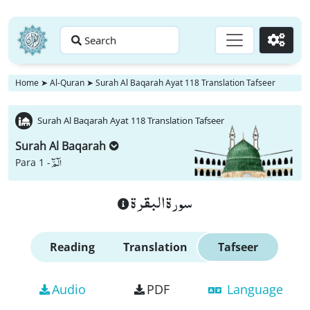
Search
Go
Home
➤
Al-Quran
➤
Surah Al Baqarah Ayat 118 Translation Tafseer
Surah Al Baqarah Ayat 118 Translation Tafseer
Surah Al Baqarah
الٓمّٓ
Para 1 -
سورة البقرة
Reading
Translation
Tafseer
Audio
PDF
Language