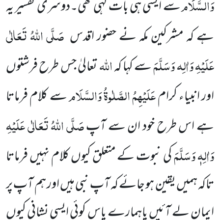
وَالسَّلَام
سے ایسی ہی بات کہی تھی۔دوسری تفسیر یہ
صَلَّی اللہُ تَعَالٰی
ہے کہ مشرکین مکہ نے حضور اقدس
عَلَیْہِ وَاٰلِہ وَسَلَّمَ
اللہ
سے کہا کہ
تعالیٰ جس طرح فرشتوں
عَلَیْہِمُ الصَّلٰوۃُ وَالسَّلَام
اور انبیاء کرام
سے کلام فرماتا
صَلَّی اللہُ تَعَالٰی عَلَیْہِ
ہے اس طرح خود ان سے آپ
وَاٰلِہٖ وَسَلَّمَ
کی نبوت کے متعلق کیوں کلام نہیں فرماتا
تاکہ ہمیں یقین ہو جائے کہ آپ نبی ہیں اور ہم آپ پر
ایمان لے آئیں یاہمارے پاس کوئی ایسی نشانی کیوں