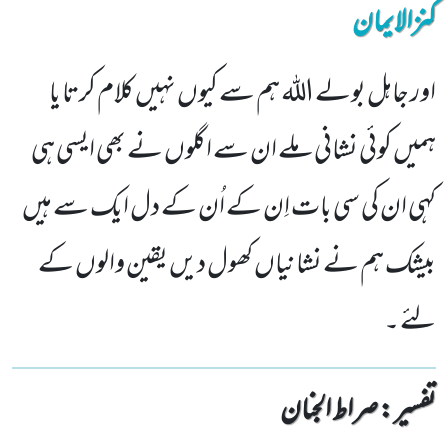
کنزالایمان
اور جاہل بولے اللہ ہم سے کیوں نہیں کلام کرتا یا
ہمیں کوئی نشانی ملے ان سے اگلوں نے بھی ایسی ہی
کہی ان کی سی بات اِن کے اُن کے دل ایک سے ہیں
بیشک ہم نے نشانیاں کھول دیں یقین والوں کے
لئے ۔
تفسیر : ‎صراط الجنان