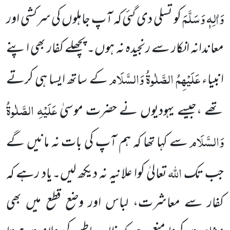
وَاٰلِہٖ وَسَلَّمَ
کو تسلی دی گئی کہ آپ جاہلوں کی سرکشی اور
معاندانہ انکار سے رنجیدہ نہ ہوں۔ پچھلے کفار بھی اپنے
عَلَیْہِمُ الصَّلٰوۃُ وَالسَّلَام
انبیاء
کے ساتھ ایسا ہی کرتے
عَلَیْہِ الصَّلٰوۃُ
تھے ،جیسے یہودیوں نے حضرت موسیٰ
وَالسَّلَام
سے کہا تھا کہ ہم آپ کی بات نہ مانیں گے
اللہ
جب تک
تعالیٰ کوا علانیہ نہ دیکھ لیں۔یاد رہے کہ
کفار سے معاشرت، لباس اور وضع قطع میں بھی