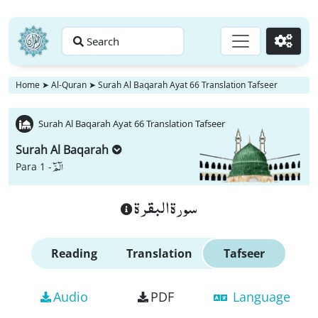
Search
Go
Home
➤
Al-Quran
➤
Surah Al Baqarah Ayat 66 Translation Tafseer
Surah Al Baqarah Ayat 66 Translation Tafseer
Surah Al Baqarah
الٓمّٓ
Para 1 -
سورة البقرة
Reading
Translation
Tafseer
Audio
PDF
Language