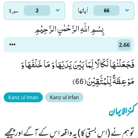
اٰياتها
سورۃ
2
66
بِسْمِ اللّٰهِ الرَّحْمٰنِ الرَّحِیْمِ
2.66
فَجَعَلْنٰهَا نَكَالًا لِّمَا بَیْنَ یَدَیْهَا وَ مَا خَلْفَهَا وَ
مَوْعِظَةً لِّلْمُتَّقِیْنَ(66)
Kanz ul Iman
Kanz ul Irfan
کنزالایمان
تو ہم نے (اس بستی کا) یہ واقعہ اس کے آگے اور پیچھے