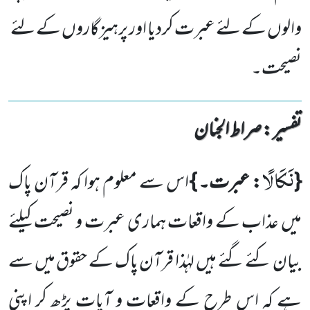
والوں کے لئے عبرت کردیا اور پرہیزگاروں کے لئے
نصیحت۔
تفسیر : ‎صراط الجنان
نَكَالًا
{
: عبرت۔ }
اس سے معلوم ہوا کہ قرآن پاک
میں عذاب کے واقعات ہماری عبرت و نصیحت کیلئے
بیان کئے گئے ہیں لہٰذا قرآن پاک کے حقوق میں سے
ہے کہ اس طرح کے واقعات و آیات پڑھ کر اپنی