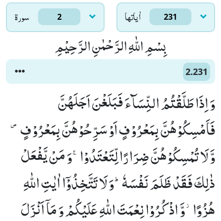
اٰياتها
سورۃ
2
231
بِسْمِ اللّٰهِ الرَّحْمٰنِ الرَّحِیْمِ
2.231
وَ اِذَا طَلَّقْتُمُ النِّسَآءَ فَبَلَغْنَ اَجَلَهُنَّ
فَاَمْسِكُوْهُنَّ بِمَعْرُوْفٍ اَوْ سَرِّحُوْهُنَّ بِمَعْرُوْفٍ ۪-
وَّ لَا تُمْسِكُوْهُنَّ ضِرَارًا لِّتَعْتَدُوْاۚ-وَ مَنْ یَّفْعَلْ
ذٰلِكَ فَقَدْ ظَلَمَ نَفْسَهٗؕ-وَ لَا تَتَّخِذُوْۤا اٰیٰتِ اللّٰهِ
هُزُوًا٘-وَّ اذْكُرُوْا نِعْمَتَ اللّٰهِ عَلَیْكُمْ وَ مَاۤ اَنْزَلَ