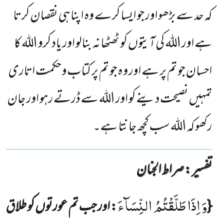
کہ حد سے بڑھو اور جو ایسا کرے وہ اپنا ہی نقصان کرتا
ہے اور اللہ کی آیتوں کو ٹھٹھا نہ بنالو اور یاد کرو اللہ کا
احسان جو تم پر ہے اور و ہ جو تم پر کتاب و حکمت اتاری
تمہیں نصیحت دینے کو اور اللہ سے ڈرتے رہو اور جان
رکھو کہ اللہ سب کچھ جانتا ہے۔
تفسیر : ‎صراط الجنان
وَ اِذَا طَلَّقْتُمُ النِّسَآءَ
{
: اور جب تم عورتوں کو طلاق