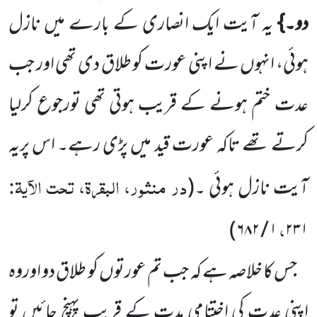
دو۔}
یہ آیت ایک انصاری کے بارے میں نازل
ہوئی، انہوں نے
اپنی عورت کو طلاق دی تھی اور جب
عدت ختم ہونے کے قریب ہوتی تھی تورجوع کرلیا
کرتے تھے تاکہ عورت قید میں پڑی رہے۔ اس پریہ
در منثور، البقرۃ، تحت الآیۃ:
آیت نازل ہوئی ۔
(
،
۶۸۲)
/
۱
۲۳۱
جس کا خلاصہ ہے کہ جب تم عورتوں کو طلاق دو اوروہ
اپنی عدت کی اختتامی مدت کے
قریب پہنچ جائیں تو