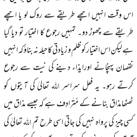
اس وقت انہیں اچھے طریقے سے روک لو یا اچھے
طریقے سے چھوڑ دو۔ تمہیں رجوع کا اختیار تو دیا گیا
ہے لیکن اس اختیار کو ظلم و زیادتی کا حیلہ نہ بناؤ کہ انہیں
نقصان پہنچانے اورایذاء دینے کی نیت سے رجوع
اللہ
کرتے رہو۔ یہ فعل سراسر
تعالیٰ کی آیتوں کو
ٹھٹھامذاق بنانے کے مُتَرادِف ہے کہ جیسے مذاق میں
اللہ
کسی چیز کی پرواہ نہیں کی جاتی اسی طرح تم
تعالیٰ کی