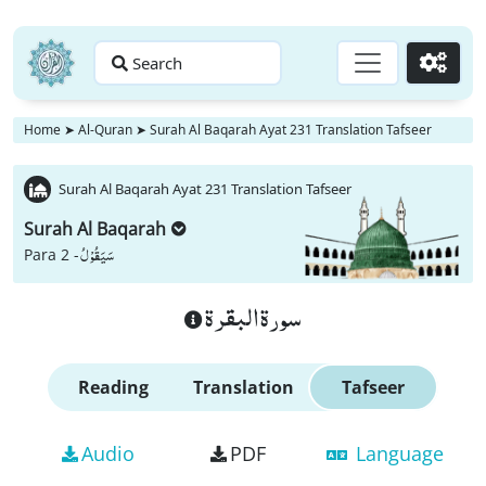
Search
Go
Home
➤
Al-Quran
➤
Surah Al Baqarah Ayat 231 Translation Tafseer
Surah Al Baqarah Ayat 231 Translation Tafseer
Surah Al Baqarah
سَیَقُوْلُ
Para 2 -
سورة البقرة
Reading
Translation
Tafseer
Audio
PDF
Language