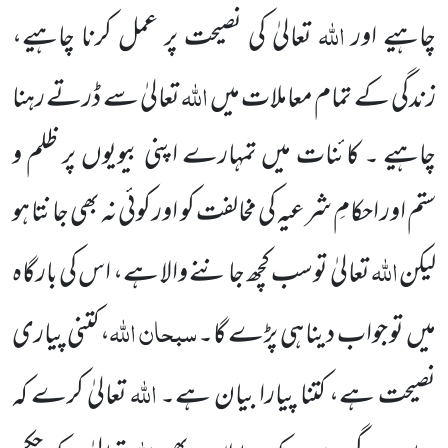
اللہ
چاہیے اور
تعالیٰ کی نصیحت پر عمل کرنا چاہیے،
اللہ
زندگی کے تمام معاملات میں
تعالیٰ سے ڈرتے رہنا
چاہیے ۔ کائنات میں تمہارے اپنی بیویوں پر ظلم و
ستم اور احکامِ شرعیہ کی مخالفت کو اور کوئی نہ بھی جانتا ہو
اللہ
لیکن
تعالیٰ توسب کچھ جاننے والا ہے، اس کی بارگاہ
سبحان
اللہ
میں تو جواب دینا ہی پڑے گا۔
، کتنی پیاری
اللہ
نصیحت ہے، کتنا پیارا بیان ہے۔
تعالیٰ کرے کہ