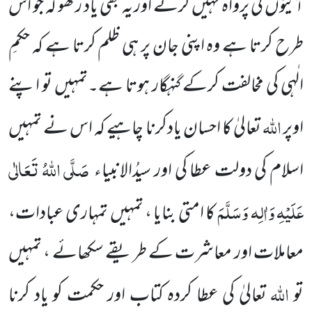
آیتوں کی پرواہ نہیں کرتے اور یہ بھی یاد رکھو کہ جو اس
طرح کرتا ہے وہ اپنی جان پر ہی ظلم کرتا ہے کہ حکمِ
الٰہی کی مخالفت کرکے گنہگار ہوتا ہے۔تمہیں تو اپنے
اللہ
اوپر
تعالیٰ کا احسان یادکرنا چاہیے کہ اس نے تمہیں
صَلَّی اللہُ تَعَالٰی
اسلام کی دولت عطا کی اور سیدُالانبیاء
عَلَیْہِ وَاٰلِہ وَسَلَّمَ
کا امتی بنایا ، تمہیں تمہاری عبادات،
معاملات اور معاشرت کے طریقے سکھائے ، تمہیں
اللہ
تو
تعالیٰ کی عطا کردہ کتاب اور حکمت کو یاد کرنا