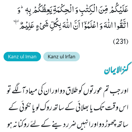
عَلَیْكُمْ مِّنَ الْكِتٰبِ وَ الْحِكْمَةِ یَعِظُكُمْ بِهٖؕ-وَ
اتَّقُوا اللّٰهَ وَ اعْلَمُوْۤا اَنَّ اللّٰهَ بِكُلِّ شَیْءٍ عَلِیْمٌ۠ٝ
(231)
Kanz ul Iman
Kanz ul Irfan
کنزالایمان
اور جب تم عورتوں کو طلاق دو اور ان کی میعاد آلگے تو
اس وقت تک یا بھلائی کے ساتھ روک لو یا نکوئی کے
ساتھ چھوڑ دو اور انہیں ضرر دینے کے لئے روکنا نہ ہو