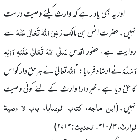
اور یہ بھی یاد رہے کہ وارث کیلئے وصیت درست
رَضِیَ اللہُ تَعَالٰی عَنْہُ
نہیں۔حضرت انس بن مالک
سے
صَلَّی اللہُ تَعَالٰی عَلَیْہِ وَاٰلِہٖ
روایت ہے، حضور اقدس
وَسَلَّمَ
اللہ
نے ارشاد فرمایا:’’
تعالیٰ نے ہر حق دار کو اس
کا حق دیا ہے ، خبردار! وارث
کے لئے کوئی وصیت
ابن ماجہ، کتاب الوصایا، باب لا وصیۃ
نہیں۔
(
لوارث،
، الحدیث:
۲۷۱۳)
۳۱۰
/
۳