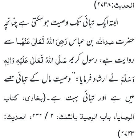
الحدیث:
۲۷۳۸)
البتہ ایک تہائی تک وصیت ہوسکتی ہے چنانچہ
عبداللہ
رَضِیَ اللہُ تَعَالٰی عَنْہُما
حضرت
بن عباس
سے
صَلَّی اللہُ تَعَالٰی عَلَیْہِ وَاٰلِہٖ
روایت ہے، رسول کریم
وَسَلَّمَ
نے ارشاد فرمایا:’’ وصیت مال کے تہائی حصے
بخاری، کتاب
میں ہے اور تہائی بہت ہے۔
(
الوصایا، باب الوصیۃ بالثلث،
، الحدیث:
۲۳۲
/
۲
۲۷۴۳)