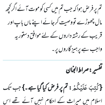
تم پر فرض ہوا کہ جب تم میں کسی کو موت آئے اگر کچھ
مال چھوڑے تو وصیت کرجائے اپنے ماں باپ اور
قریب کے رشتہ داروں کے لئے موافق دستور یہ
واجب ہے پرہیزگاروں پر۔
تفسیر : ‎صراط الجنان
كُتِبَ عَلَیْكُمْ
{
: تم پر فرض کیا گیا ہے۔}
جب تک
اسلام میں میراث کے احکام نہیں آئے تھے اس