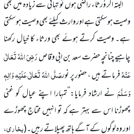
البتہ اگر وُرثاء راضی ہوں تو تہائی سے زیادہ میں بھی
وصیت ہوسکتی ہے اور وارث کیلئے بھی وصیت ہوسکتی
ہے۔ وصیت کرتے ہوئے بھی ورثاء کا خیال رکھنا
رَضِیَ اللہُ تَعَالٰی
چاہیے چنانچہ حضرت سعد بن ابی وقاص
عَنْہُ
صَلَّی اللہُ تَعَالٰی عَلَیْہِ وَاٰلِہٖ
فرماتے ہیں ، حضور
پر نور
وَسَلَّمَ
نے ارشاد فرمایا:’’تمہارا اپنے عیال کو غنی
چھوڑنا اس سے بہتر ہے کہ تو انہیں محتاج چھوڑے
بخاری،
اور وہ لوگوں کے آگے ہاتھ پھیلاتے رہیں۔
(