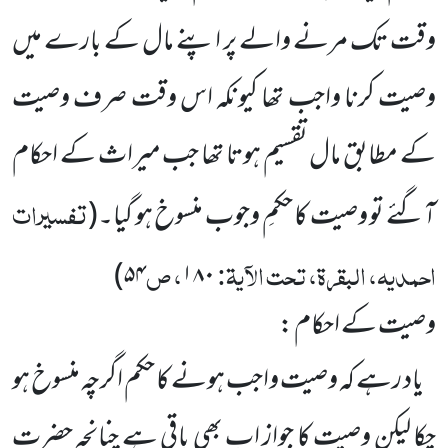
وقت تک مرنے والے پر اپنے مال کے بارے میں
وصیت کرنا واجب تھا کیونکہ اس وقت صرف وصیت
کے مطابق مال تقسیم ہوتا تھا جب میراث کے احکام
تفسیرات
آگئے تو وصیت کا حکمِ وجوب منسوخ ہو گیا۔
(
احمدیہ، البقرۃ، تحت الآیۃ:
، ص
۵۴)
۱۸۰
وصیت کے احکام :
یاد رہے کہ وصیت واجب ہونے کا حکم اگرچہ منسوخ ہو
چکا لیکن وصیت کا جواز اب بھی باقی ہے چنانچہ حضرت