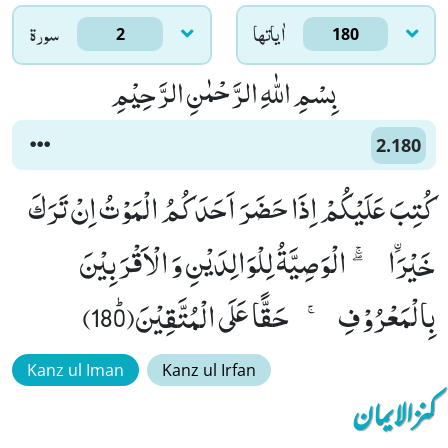
اٰياتها
سورۃ
2
180
بِسْمِ اللّٰهِ الرَّحْمٰنِ الرَّحِیْمِ
2.180
كُتِبَ عَلَیْكُمْ اِذَا حَضَرَ اَحَدَكُمُ الْمَوْتُ اِنْ تَرَكَ
خَیْرَاﰳ -ۖۚ - الْوَصِیَّةُ لِلْوَالِدَیْنِ وَ الْاَقْرَبِیْنَ
بِالْمَعْرُوْفِ-ۚ--حَقًّا عَلَى الْمُتَّقِیْنَﭤ(180)
Kanz ul Iman
Kanz ul Irfan
کنزالایمان