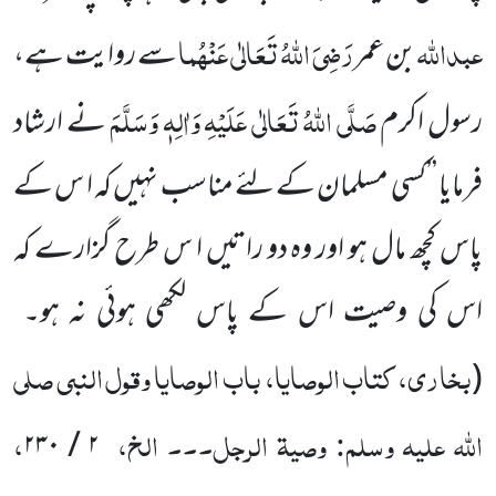
عبداللہ
رَضِیَ اللہُ تَعَالٰی عَنْہُما
بن عمر
سے روایت ہے،
صَلَّی اللہُ تَعَالٰی عَلَیْہِ وَاٰلِہٖ وَسَلَّمَ
رسول اکرم
نے ارشاد
فرمایا ’’کسی مسلمان
کے لئے مناسب نہیں کہ ا س کے
پاس کچھ مال ہو اور وہ دو راتیں ا س طرح گزارے کہ
اس کی وصیت اس کے پاس لکھی ہوئی نہ ہو۔
بخاری، کتاب الوصایا، باب الوصایا وقول النبی صلی
(
اللہ علیہ وسلم: وصیۃ الرجل۔۔۔ الخ،
،
۲۳۰
/
۲