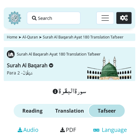
Search
Go
Home
➤
Al-Quran
➤
Surah Al Baqarah Ayat 180 Translation Tafseer
Surah Al Baqarah Ayat 180 Translation Tafseer
Surah Al Baqarah
سَیَقُوْلُ
Para 2 -
سورة البقرة
Reading
Translation
Tafseer
Audio
PDF
Language