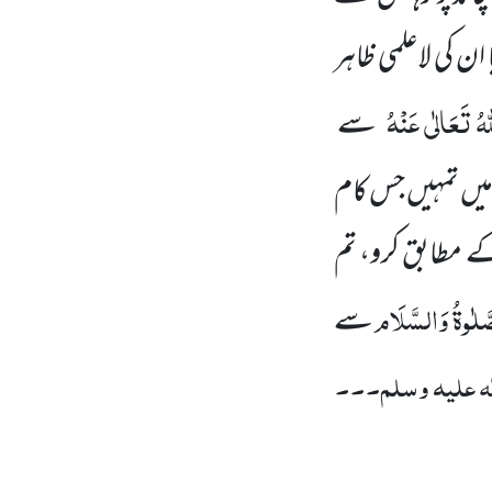
ان کی لاعلمی ظاہر
ہُ تَعَالٰی عَنْہُ
سے
میں تمہیں جس کام
ے مطابق کرو، تم
َّلٰوۃُ وَالسَّلَام
سے
لہ علیہ وسلم۔۔۔