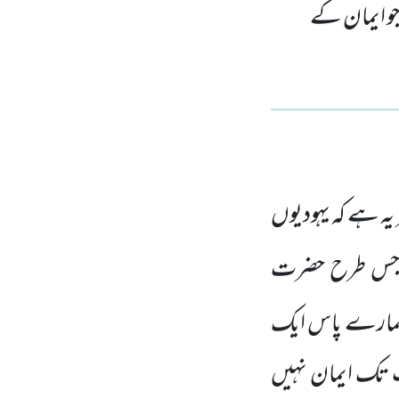
 جو ایمان کے
یہ ہے کہ یہودیوں
ا:جس طرح حضرت
ہمارے پاس ایک
ت تک ایمان نہیں