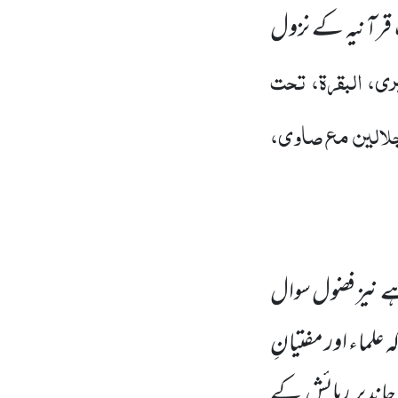
ِ قرآنیہ کے نزول
ری، البقرۃ، تحت
لالین مع صاوی،
ہے نیز فضول سوال
علماء اور مفتیانِ
 چاندپر رہائش کے