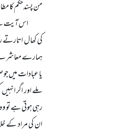
من پسند حکم کا مطا
اس آیت سے ی
کی کھال اتارتے رہن
ہمارے معاشرے میں
یا عبادات میں جو 
ملے اور اگر انہیں
رہی ہوتی ہے تو وہ 
ان کی مراد کے خل