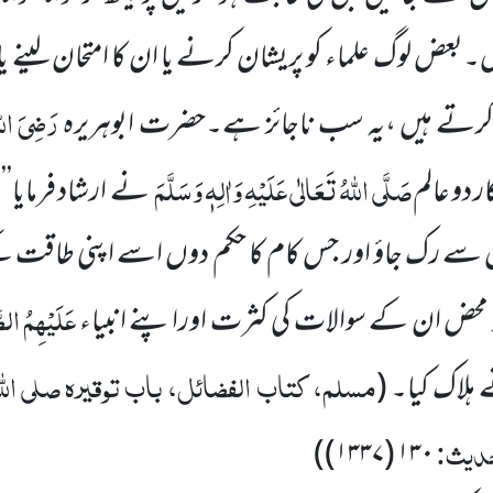
بعض لوگ علماء کو پریشان کرنے یا ان کا امتحان لینے یا 
رَضِیَ الل
 کرتے ہیں ،یہ سب ناجائز ہے۔حضرت ابوہریرہ
صَلَّی اللہُ تَعَالٰی عَلَیْہِ وَاٰلِہٖ وَسَلَّمَ
دو عالم
نے ارشاد فرمایا’’
ے رک جاؤ اور جس کام کا حکم دوں اسے اپنی طاقت ک
عَلَیْہِمُ الص
 محض ان کے سوالات کی کثرت اوراپنے انبیاء
مسلم، کتاب الفضائل، باب توقیرہ صلی ال
ہلاک کیا۔
(
حدیث:
(۱۳۳۷))
۱۳۰