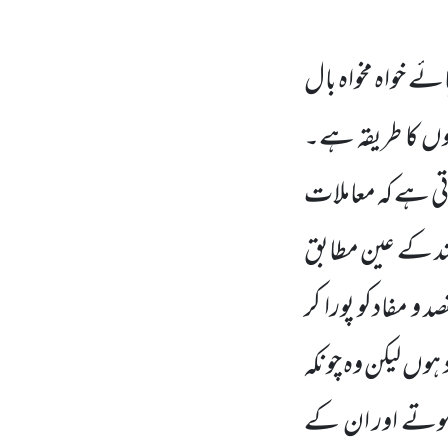
ے خواہ مخواہ بال
رکوں کا طریقہ ہے۔
ی ہے کہ معاملات
سند کے عین مطابق
و مفادکو پورا کر
ہوں لیکن وہ چونکہ
 ہوتے اور ان کے