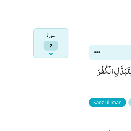
سورۃ
2
َبَدَّلِ الْكُفْرَ
Kanz ul Iman