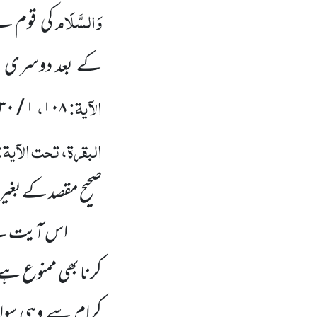
وَالسَّلَام
کی قوم نے 
کے بعد دوسری نشا
الآیۃ:
،
۱ / ۵۳۰
۱۰۸
البقرۃ، تحت الآیۃ:
صحیح مقصد کے بغیر
اس آیت سے 
کرنا بھی ممنوع ہے۔
کرام سے وہی سوال 