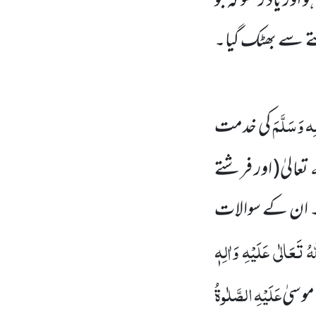
اور یاد رکھو کہ جو
تے سے بھٹک گیا۔
ِہ وَسَلَّمَ
کی خدمت
ہ
تعالیٰ
( اور فرشتے
یں۔ ان کے سوالات
ُ تَعَالٰی عَلَیْہِ وَاٰلِہٖ
عَلَیْہِ الصَّلٰوۃُ
وسیٰ