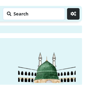
Search
Go