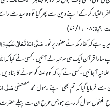
 ان کی کوئی ایسی بات قبول نہ کرو جو بظاہر نصیحت لگ رہی ہو 
ر اختیار کر کے اپنے دین سے پھر گیا تو وہ سیدھے راس
 الآیۃ:
،
۱ / ۷۹)
۱۰۸
صَلَّی اللہُ تَعَالٰی عَلَیْہِ وَاٰل
یہ ہے کہ کفار مکہ نے حضور پر نور
الل
پ سارا قرآن ایک ہی مرتبہ لے آئیں ، کسی نے کہا کہ
نیہ آجائیں ،کسی نے کہا کہ کوہِ صفا کو سونے کا بناد
صَلَّی اللہ
 فرمایا گیا کہ تم بھی اپنے رسول محمد مصطفٰی
ح
فضول سوال کر رہے ہو جس طرح ان سے پہلے حضرت م