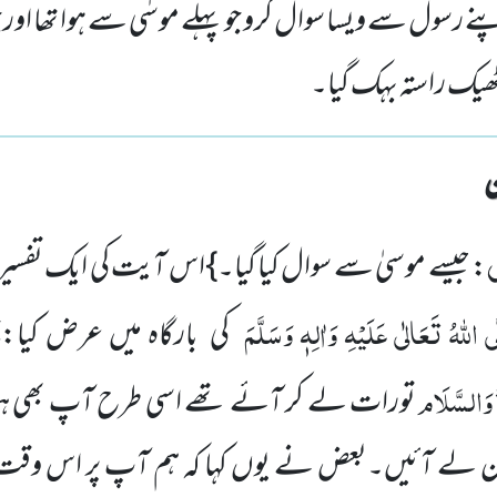
 اپنے رسول سے ویسا سوال کرو جو پہلے موسٰی سے ہوا تھا اور
ھیک راستہ بہک گیا۔
ى
: جیسے موسیٰ سے سوال کیا گیا۔}اس آیت کی ایک تفسیر 
 اللہُ تَعَالٰی عَلَیْہِ وَاٰلِہٖ وَسَلَّمَ
کی بارگاہ میں عرض کی
ُ وَالسَّلَام
تورات لے کر آئے تھے اسی طرح آپ بھی 
آن لے آئیں۔بعض نے یوں کہا کہ ہم آپ پر اس وق