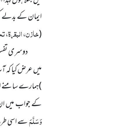
میں مبتلا ہوں لہٰذا
ایمان کے بدلے کف
خازن، البقرۃ، تحت
(
دوسری تفسیر 
میں عرض کیا کہ آ
)
ہمارے سامنے اعلا
کے جواب میں ان سے
وَسَلَّمَ
سے اسی طر