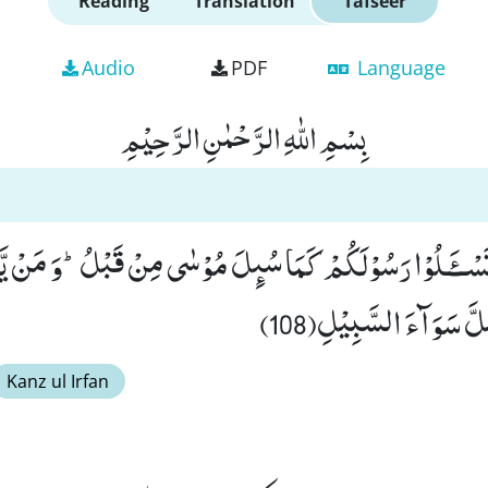
Reading
Translation
Tafseer
Audio
PDF
Language
بِسْمِ اللّٰهِ الرَّحْمٰنِ الرَّحِیْمِ
َسْــٴَـلُوْا رَسُوْلَكُمْ كَمَا سُىٕلَ مُوْسٰى مِنْ قَبْلُؕ-وَ مَنْ یَّت
َّ سَوَآءَ السَّبِیْلِ(108)
Kanz ul Irfan