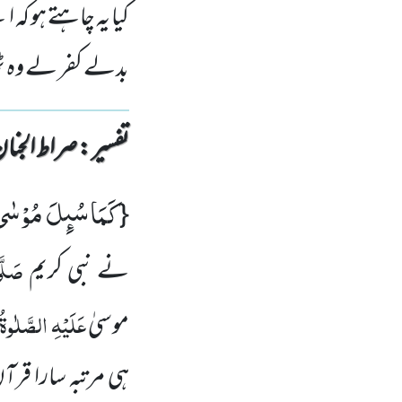
کیا یہ چاہتے ہو کہ
بدلے کفر لے وہ ٹ
تفسیر : ‎صراط الجنان
كَمَا سُىٕلَ مُوْسٰ
{
صَلَّی
نے نبی کریم
عَلَیْہِ الصَّلٰوۃ
موسیٰ
ہی مرتبہ سارا قر