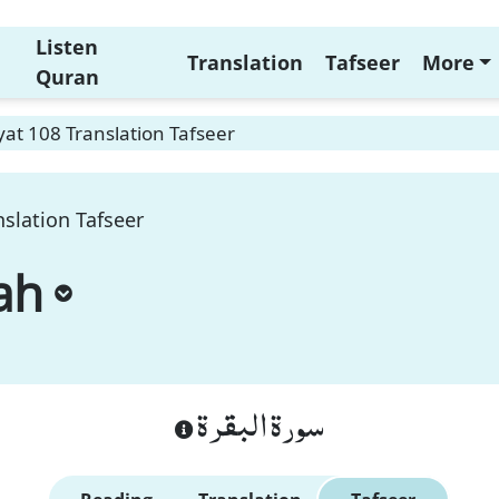
Listen
Translation
Tafseer
More
Quran
at 108 Translation Tafseer
slation Tafseer
ah
سورة البقرة