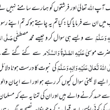
اللہ
ک آپ
تعالیٰ اور فرشتوں کو ہمارے سامنے نہیں
ں ان سے فرمایا گیا: کیاتم یہ چاہتے ہو کہ تم اپنے رسول
ِہٖ وَسَلَّمَ
صَلَّی اللہ
سے ویسے ہی سوال کر و جیسے محمد مصطفٰی
عَلَیْہِ الصَّلٰوۃُ وَالسَّلَام
ضرت موسیٰ
سے کئے گئے تھے۔
ی اللہُ تَعَالٰی عَلَیْہِ وَاٰلِہٖ وَسَلَّمَ
کی نبوت کا درست ہونا دلائ
ر ایسے لا یعنی سوال کیوں کر رہے ہو اور اے ایمان و
سے حسد کرنے والے ہیں اور ان کی تمنا یہ ہے کہ مسلمان