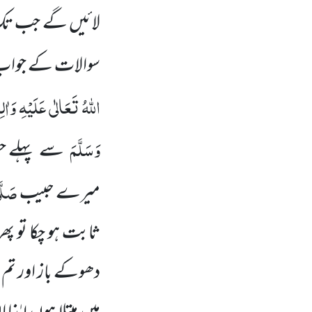
لائیں گے جب ت
سوالات کے جواب می
اللہُ تَعَالٰی عَلَیْہِ وَاٰل
وَسَلَّمَ
سے پہلے ح
صَلَّ
میرے حبیب
ثابت ہو چکا تو پھ
دھوکے باز اور تم 