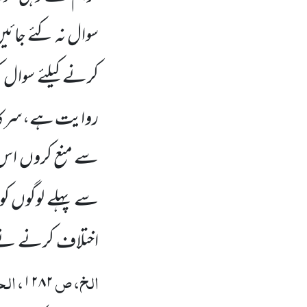
سوال نہ کئے جائیں۔
کرنے کیلئے سوال
روایت ہے،سرکار 
سے منع کروں اس س
سے پہلے لوگوں کو
اختلاف کرنے نے 
الخ، ص
، ال
۱۲۸۲