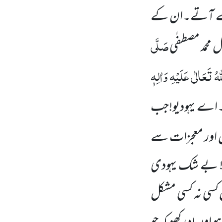
 لے آتے۔ان کے
صَلَّی
 محمد مصطفٰی
ُ تَعَالٰی عَلَیْہِ وَاٰلِہٖ
اے یہودیو!جب
ل اور معجزات سے
الو! بے شک یہودی
 کسی نہ کسی مشکل