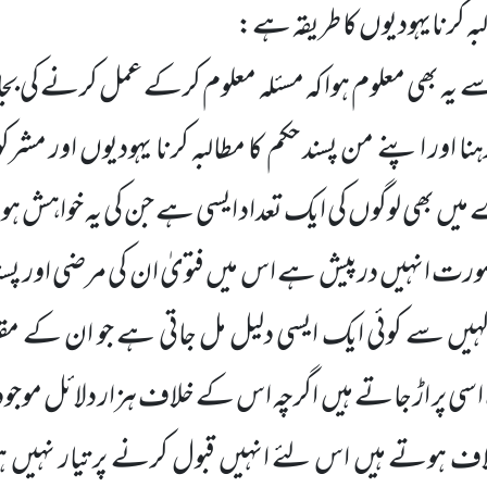
لبہ کرنایہودیوں کا طریقہ ہے:
ہ بھی معلوم ہوا کہ مسئلہ معلوم کرکے عمل کرنے کی بجائ
ا اور اپنے من پسند حکم کا مطالبہ کرنا یہودیوں اور مش
 بھی لوگوں کی ایک تعداد ایسی ہے جن کی یہ خواہش ہوت
صورت انہیں درپیش ہے اس میں فتویٰ ان کی مرضی اور پ
 کہیں سے کوئی ایک ایسی دلیل مل جاتی ہے جو ان کے مقصد 
اسی پر اڑ جاتے ہیں اگرچہ اس کے خلاف ہزار دلائل موجود 
اف ہوتے ہیں اس لئے انہیں قبول کرنے پر تیار نہیں