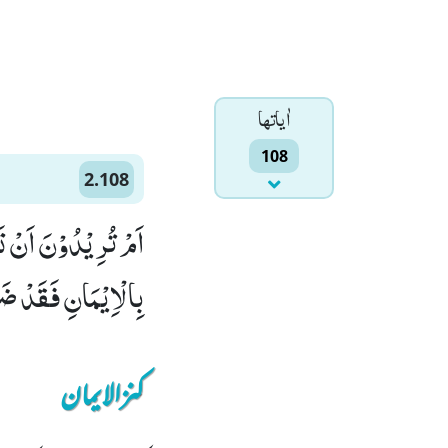
اٰياتها
108
2.108
اَمْ تُرِیْدُوْنَ اَنْ ت
بِالْاِیْمَانِ فَقَدْ ضَل
کنزالایمان