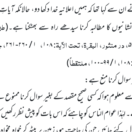
ان سے کہا تھا کہ ہمیں اعلانیہ خدا دکھا دو، حالانکہ آیات
طب
نیوں کا مطالبہ کرنا سیدھے راہ سے بھٹکنا ہے۔
(
، در منثور، البقرۃ، تحت الآیۃ:
،
، ج
۱ / ۲۶۰-۲۶۱
۱۰۸
،
، ملتقطاً
)
۱ / ۹۹-۱۰۰
۱۰۸
 سوال کرنا منع ہے:
معلوم ہوا کہ کسی صحیح مقصد کے بغیر سوال کرنا ممنوع 
 لہٰذا عوام الناس کو چاہئے کہ اس بات کو پیش نظررکھیں کہ 
کئے جائیں جن کی حاجت ہو، زمین پر بیٹھ کر خواہ مخواہ