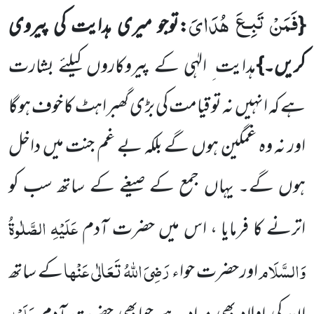
فَمَنْ تَبِـعَ هُدَایَ
{
:توجو میری ہدایت کی پیروی
کریں۔
}
ہدایت ِ الہٰی کے پیروکاروں کیلئے بشارت
ہے کہ انہیں نہ تو قیامت کی بڑی گھبراہٹ کا خوف ہوگا
اور نہ وہ غمگین ہوں گے بلکہ بے غم جنت میں داخل
ہوں گے۔ یہاں جمع کے صیغے کے ساتھ سب کو
عَلَیْہِ الصَّلٰوۃُ
اترنے کا فرمایا ، اس میں حضرت آدم
وَالسَّلَام
رَضِیَ اللہُ تَعَالٰی عَنْہا
اور حضرت حواء
کے ساتھ
عَلَیْہِ