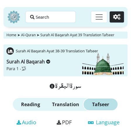
Search
Go
Home
➤
Al-Quran
➤
Surah Al Baqarah Ayat 39 Translation Tafseer
Surah Al Baqarah Ayat 38-39 Translation Tafseer
Surah Al Baqarah
الٓمّٓ
Para 1 -
سورة البقرة
Reading
Translation
Tafseer
Audio
PDF
Language