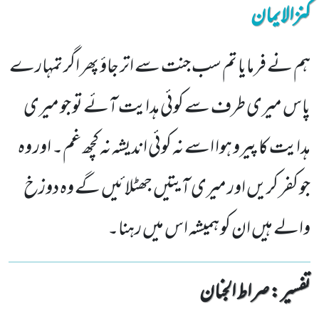
کنزالایمان
ہم نے فرمایا تم سب جنت سے اتر جاؤ پھر اگر تمہارے
پاس میری طرف سے کوئی ہدایت آئے تو جو میری
ہدایت کا پیرو ہوا اسے نہ کوئی اندیشہ نہ کچھ غم۔ اور وہ
جو کفر کریں اور میری آیتیں جھٹلائیں گے وہ دوزخ
والے ہیں ان کو ہمیشہ اس میں رہنا۔
تفسیر : ‎صراط الجنان