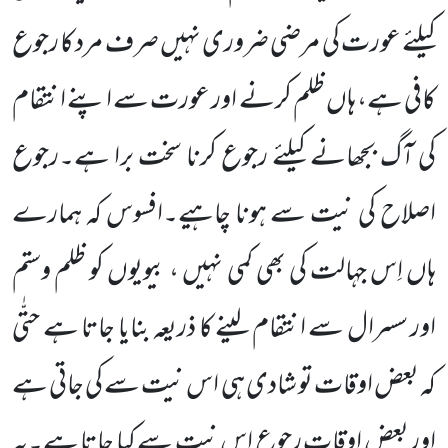
کیلئے عورت کی مرضی ضروری نہیں صرف مرد کا رجوع
کافی ہے، ہاں ظلم کرنے اور عورت سے اپنے انتقام
کی آگ بجھانے کیلئے رجوع کرنا سخت برا ہے۔رجوع
اصلاح کی نیت سے ہونا چاہیے۔افسوس کہ ہمارے
ہاں اِس جہالت کی بھی کمی نہیں ، بیویوں کو ظلم وستم
اور سسرال سے انتقام لینے کا ذریعہ بنایا جاتا ہے حتّٰی
کہ بعض اوقات تو شادی ہی اس نیت سے کی جاتی ہے
اور بعض اوقات رجوع اس نیت سے کیا جاتا ہے۔یہ