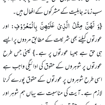
سب زمانہ جاہلیت کے مشرکوں کے افعال ہیں۔
وَ لَهُنَّ مِثْلُ الَّذِیْ عَلَیْهِنَّ بِالْمَعْرُوْفِ
{
: اور
عورتوں کیلئے بھی شریعت کے مطابق مردوں پر ایسے
ہی حق ہے جیسا عورتوں پر ہے۔} یعنی جس طرح
عورتوں پر شوہروں کے حقوق کی ادائیگی واجب ہے
اسی طرح شوہروں پر عورتوں کے حقوق پورے کرنا
لازم ہے۔آیت کی مناسبت سے یہاں ہم شوہر اور