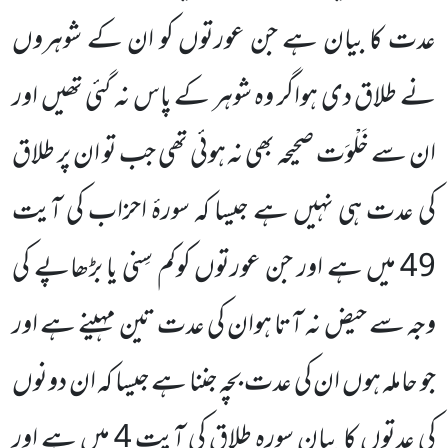
عدت کا بیان ہے جن عورتوں کو ان کے شوہروں
نے طلاق دی ہواگر وہ شوہر کے پاس نہ گئی تھیں اور
ان سے خَلْوَت صحیحہ بھی نہ ہوئی تھی جب تو ان پر طلاق
کی عدت ہی نہیں ہے جیسا کہ سورۂ احزاب کی آیت
49 میں ہے اور جن عورتوں کوکم سِنی یا بڑھاپے کی
وجہ سے حیض نہ آتا ہوان کی عدت تین مہینے ہے اور
جو حاملہ ہوں ان کی عدت بچہ جننا ہے جیسا کہ ان دونوں
کی عدتوں کا بیان سورہ طلاق کی آیت 4 میں ہے اور