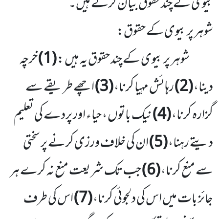
بیوی کے چند حقوق بیان کرتے ہیں۔
شوہر پر بیوی کے حقوق:
شوہر پر بیوی کے چند حقوق یہ ہیں :
(1)
خرچہ
دینا،
(2)
رہائش مہیا کرنا،
(3)
اچھے طریقے سے
گزارہ کرنا،
(4)
نیک باتوں ، حیاء اور پردے کی تعلیم
دیتے رہنا،
(5)
ان کی خلاف ورزی کرنے پر سختی
سے منع کرنا،
(6)
جب تک شریعت منع نہ کرے ہر
جائز بات میں اس کی دلجوئی کرنا،
(7)
اس کی طرف