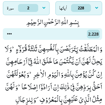
اٰياتها
سورۃ
2
228
بِسْمِ اللّٰهِ الرَّحْمٰنِ الرَّحِیْمِ
2.228
وَ الْمُطَلَّقٰتُ یَتَرَبَّصْنَ بِاَنْفُسِهِنَّ ثَلٰثَةَ قُرُوْٓءٍؕ-وَ لَا
یَحِلُّ لَهُنَّ اَنْ یَّكْتُمْنَ مَا خَلَقَ اللّٰهُ فِیْۤ اَرْحَامِهِنَّ
اِنْ كُنَّ یُؤْمِنَّ بِاللّٰهِ وَ الْیَوْمِ الْاٰخِرِؕ-وَ بُعُوْلَتُهُنَّ
اَحَقُّ بِرَدِّهِنَّ فِیْ ذٰلِكَ اِنْ اَرَادُوْۤا اِصْلَاحًاؕ-وَ لَهُنَّ
مِثْلُ الَّذِیْ عَلَیْهِنَّ بِالْمَعْرُوْفِ۪-وَ لِلرِّجَالِ