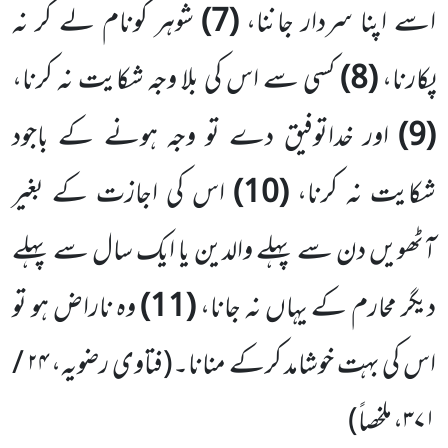
اسے اپنا سردار جاننا،
(7)
شوہر کونام لے کر نہ
پکارنا،
(8)
کسی سے اس کی بلا وجہ شکایت نہ کرنا،
(9)
اور خداتوفیق دے تو وجہ ہونے کے باجود
شکایت نہ کرنا،
(10)
اس کی اجازت کے بغیر
آٹھویں دن سے پہلے والدین یا ایک سال سے پہلے
دیگر محارم کے یہاں نہ جانا،
(11)
وہ ناراض ہو تو
اس کی بہت خوشامد کرکے منانا۔
(فتاوی رضویہ،
۲۴ /
۳۷۱
، ملخصاً)