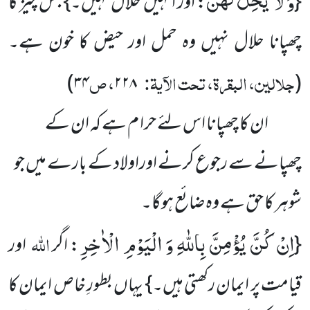
وَ لَا یَحِلُّ لَهُنَّ
{
: اور انہیں حلال نہیں۔} جس چیز کا
چھپانا حلال نہیں وہ حمل اور حیض کا خون ہے۔
جلالین، البقرۃ، تحت الآیۃ:
، ص
۳۴)
۲۲۸
(
ان کا چھپانا اس لئے حرا م ہے کہ ان کے
چھپانے سے رجوع کرنے اوراولاد کے بارے میں جو
شوہر کا حق ہے وہ ضائع ہوگا۔
اِنْ كُنَّ یُؤْمِنَّ بِاللّٰهِ وَ الْیَوْمِ الْاٰخِرِ
اللہ
{
: اگر
اور
قیامت پر ایمان رکھتی ہیں۔} یہاں بطورِ خاص ایمان کا