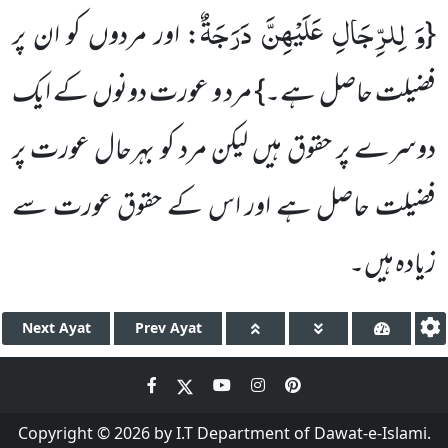
وَ لِلرِّجَالِ عَلَیْهِنَّ دَرَجَةٌ
{
: اور مردوں کو ان پر
فضیلت حاصل ہے۔} مرد و عورت دونوں کے ایک
دوسرے پر حقوق ہیں لیکن مرد کو بہرحال عورت پر
فضیلت حاصل ہے اور اس کے حقوق عورت سے
زیادہ ہیں۔
Next
Ayat
Prev
Ayat
Copyright © 2026 by I.T Department of Dawat-e-Islami.