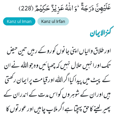
عَلَیْهِنَّ دَرَجَةٌؕ-وَ اللّٰهُ عَزِیْزٌ حَكِیْمٌ۠ (228)
Kanz ul Iman
Kanz ul Irfan
کنزالایمان
اور طلاق والیاں اپنی جانوں کو روکے رہیں تین حیض
تک اور انہیں حلال نہیں کہ چھپائیں وہ جو اللہ نے ان
کے پیٹ میں پیدا کیااگر اللہ اور قیامت پر ایمان رکھتی
ہیں اور ان کے شوہروں کو اس مدت کے اندر ان کے
پھیر لینے کا حق پہنچتا ہے اگر ملاپ چاہیں اور عورتوں کا