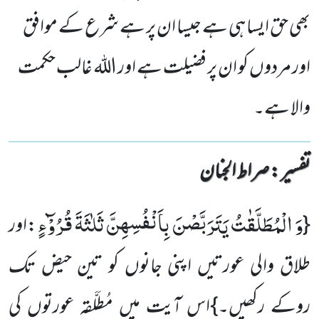
بھی حق ایسا ہی ہے جیسا ان پر ہے شرع کے موافق
اور مردوں کو ان پر فضیلت ہے اور اللہ غالب حکمت
والا ہے۔
تفسیر : ‎صراط الجنان
وَ الْمُطَلَّقٰتُ یَتَرَبَّصْنَ بِاَنْفُسِهِنَّ ثَلٰثَةَ قُرُوْٓءٍ
{
:اور
طلاق والی عورتیں اپنی جانوں کو تین حیض تک
روکے رکھیں۔}اس آیت میں مُطَلَّقہ عورتوں کی