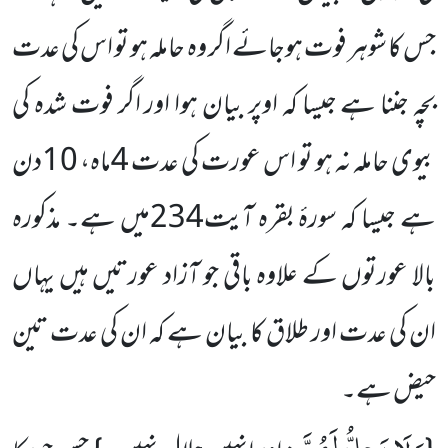
جس کا شوہر فوت ہوجائے اگر وہ حاملہ ہو تو اس کی عدت
بچہ جننا ہے جیسا کہ اوپر بیان ہوا اور اگر فوت شدہ کی
بیوی حاملہ نہ ہو تو اس عورت کی عدت 4ماہ، 10دن
ہے جیسا کہ سورۂ بقرہ آیت234میں ہے۔ مذکورہ
بالا عورتوں کے علاوہ باقی جو آزاد عورتیں ہیں یہاں
ان کی عدت اور طلاق کا بیان ہے کہ ان کی عدت تین
حیض ہے۔