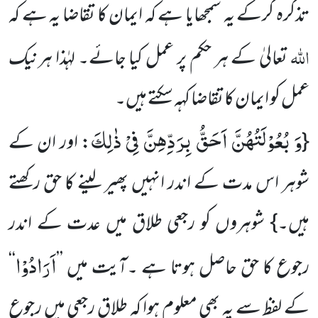
تذکرہ کرکے یہ سمجھایا ہے کہ ایمان کا تقاضا یہ ہے کہ
اللہ
تعالیٰ کے ہر حکم پر عمل کیا جائے۔ لہٰذا ہرنیک
عمل کو ایمان کا تقاضا کہہ سکتے ہیں۔
وَ بُعُوْلَتُهُنَّ اَحَقُّ بِرَدِّهِنَّ فِیْ ذٰلِكَ
{
: اور ان کے
شوہر اس مدت کے اندر انہیں پھیر لینے کا حق رکھتے
ہیں۔} شوہروں کو رجعی طلاق میں عدت کے اندر
اَرَادُوْا
رجوع کا حق حاصل ہوتا ہے ۔آیت میں ’’
‘‘
کے لفظ سے یہ بھی معلوم ہوا کہ طلاق رجعی میں رجوع