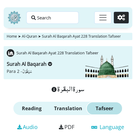
Search
Go
Home
➤
Al-Quran
➤
Surah Al Baqarah Ayat 228 Translation Tafseer
Surah Al Baqarah Ayat 228 Translation Tafseer
Surah Al Baqarah
سَیَقُوْلُ
Para 2 -
سورة البقرة
Reading
Translation
Tafseer
Audio
PDF
Language