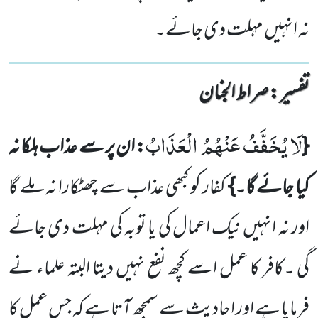
نہ انہیں مہلت دی جائے۔
تفسیر : ‎صراط الجنان
لَا یُخَفَّفُ عَنْهُمُ الْعَذَابُ
{
: ان پر سے عذاب ہلکا نہ
کیا جائے گا۔}
کفار کو کبھی عذاب سے چھٹکارا نہ ملے گا
اور نہ ا
نہیں نیک اعمال کی یا توبہ کی مہلت دی جائے
گی ۔کافر کا عمل اسے کچھ نفع نہیں دیتا البتہ علماء نے
فرمایا ہے اور احادیث سے
سمجھ آتا ہے کہ جس عمل کا