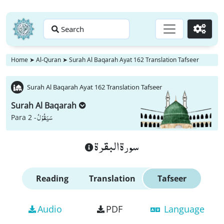
Search
Go
Home
➤
Al-Quran
➤
Surah Al Baqarah Ayat 162 Translation Tafseer
Surah Al Baqarah Ayat 162 Translation Tafseer
Surah Al Baqarah
سَیَقُوْلُ
Para 2 -
سورة البقرة
Reading
Translation
Tafseer
Audio
PDF
Language