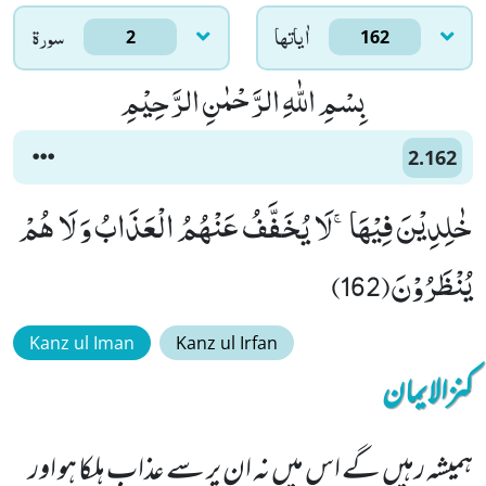
اٰياتها
سورۃ
2
162
بِسْمِ اللّٰهِ الرَّحْمٰنِ الرَّحِیْمِ
2.162
خٰلِدِیْنَ فِیْهَاۚ-لَا یُخَفَّفُ عَنْهُمُ الْعَذَابُ وَ لَا هُمْ
یُنْظَرُوْنَ(162)
Kanz ul Iman
Kanz ul Irfan
کنزالایمان
ہمیشہ رہیں گے اس میں نہ ان پر سے عذاب ہلکا ہو اور