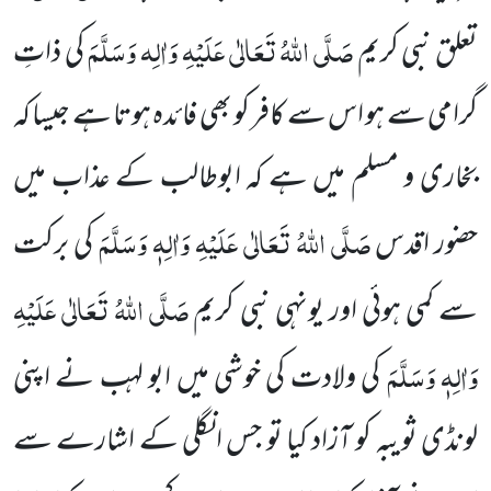
صَلَّی اللہُ تَعَالٰی عَلَیْہِ وَاٰلِہ وَسَلَّمَ
تعلق نبی کریم
کی ذاتِ
گرامی سے ہو اس سے کافر کو بھی فائدہ ہوتا ہے جیسا کہ
بخاری و مسلم میں ہے کہ ابوطالب کے عذاب میں
صَلَّی اللہُ تَعَالٰی عَلَیْہِ وَاٰلِہٖ وَسَلَّمَ
حضور اقدس
کی برکت
صَلَّی اللہُ تَعَالٰی عَلَیْہِ
سے کمی ہوئی اور یونہی نبی کریم
وَاٰلِہٖ وَسَلَّمَ
کی ولادت کی خوشی میں ابو لہب نے اپنی
لونڈی ثویبہ کو آزاد کیا تو جس انگلی کے اشارے سے