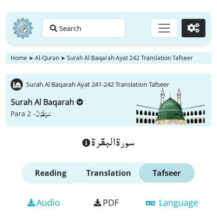
Search
Go
Home
➤
Al-Quran
➤
Surah Al Baqarah Ayat 242 Translation Tafseer
Surah Al Baqarah Ayat 241-242 Translation Tafseer
Surah Al Baqarah
سَیَقُوْلُ
Para 2 -
سورة البقرة
Reading
Translation
Tafseer
Audio
PDF
Language