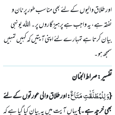
اور طلاق والیوں کے لئے بھی مناسب طور پر نان و
نفقہ ہے، یہ واجب ہے پرہیزگاروں پر۔ اللہ یونہی
بیان کرتا ہے تمہارے لئے اپنی آیتیں کہ کہیں تمہیں
سمجھ ہو۔
تفسیر : ‎صراط الجنان
وَ لِلْمُطَلَّقٰتِ مَتَاعٌ
{
: اور طلاق والی عورتوں کے لئے
بھی خرچہ ہے۔}
یہاں آیت میں یہ بیان کیا گیا ہے کہ