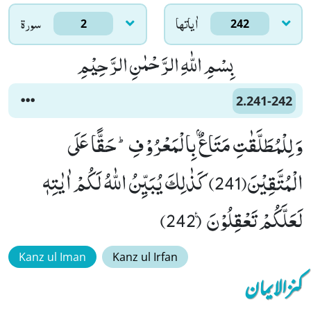
اٰياتها
سورۃ
2
242
بِسْمِ اللّٰهِ الرَّحْمٰنِ الرَّحِیْمِ
2.241-242
وَ لِلْمُطَلَّقٰتِ مَتَاعٌۢ بِالْمَعْرُوْفِؕ-حَقًّا عَلَى
الْمُتَّقِیْنَ(241) كَذٰلِكَ یُبَیِّنُ اللّٰهُ لَكُمْ اٰیٰتِهٖ
لَعَلَّكُمْ تَعْقِلُوْنَ ۠ (242)
Kanz ul Iman
Kanz ul Irfan
کنزالایمان