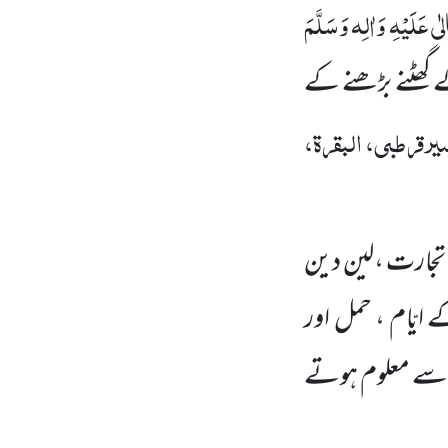
ی عَلَیْہِ وَاٰلِہ وَسَلَّمَ
 گھٹنے بڑھنے کے
ر قرطبی، البقرۃ،
 تجارت ،لین دین
یّام ، حمل اور
 سے معلوم ہوتے