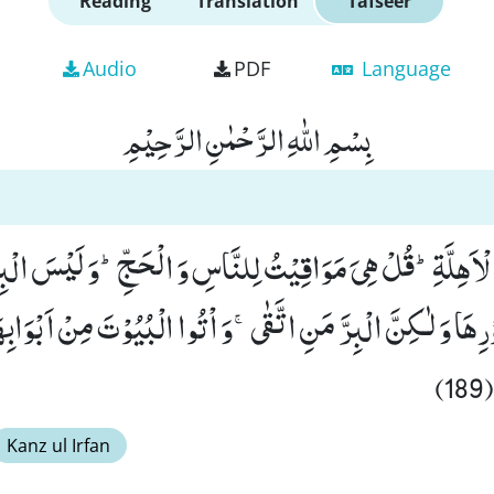
Reading
Translation
Tafseer
Audio
PDF
Language
بِسْمِ اللّٰهِ الرَّحْمٰنِ الرَّحِیْمِ
ْاَهِلَّةِؕ-قُلْ هِیَ مَوَاقِیْتُ لِلنَّاسِ وَ الْحَجِّؕ-وَ لَیْسَ الْبِرُّ
هَا وَ لٰـكِنَّ الْبِرَّ مَنِ اتَّقٰىۚ-وَ اْتُوا الْبُیُوْتَ مِنْ اَبْوَابِهَ
)
Kanz ul Irfan