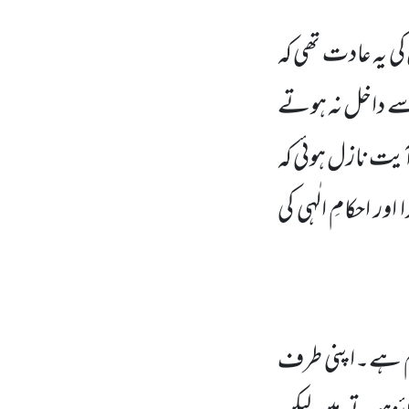
کی یہ عادت تھی کہ
ے داخل نہ ہوتے
 آیت نازل ہوئی کہ
ور احکامِ الٰہی کی
ا کام ہے۔اپنی طرف