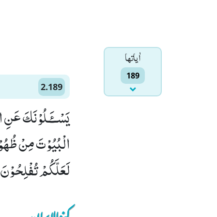
اٰياتها
189
2.189
یَسْــٴَـلُوْنَكَ عَنِ ال
الْبُیُوْتَ مِنْ ظُهُوْرِ
لَعَلَّكُمْ تُفْلِحُوْنَ(189