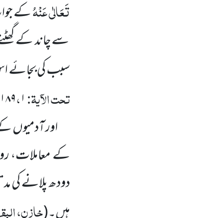
تَعَالٰی عَنْہُ
کے جواب
سے چاند کے گھٹنے
سبب کی بجائے اس 
تحت الآیۃ:
،
۱۸۹
۱ / ۲۶۳
اور آدمیوں کے
کے معاملات، روز
دودھ پلانے کی م
خازن، البقر
ہیں۔
(