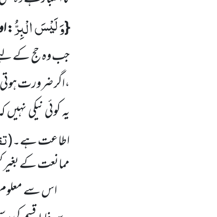
وَ لَیْسَ الْبِرُّ
{
: او
جب وہ حج کے لیے
،اگر ضرورت ہوتی تو
یہ کوئی نیکی نہیں ک
تف
اطاعت ہے۔
(
ممانعت کے بغیر کسی 
اس سے معلوم ہو