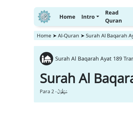
Read
Home
Intro
Quran
Home
➤
Al-Quran
➤
Surah Al Baqarah Ay
Surah Al Baqarah Ayat 189 Tran
Surah Al Baqar
سَیَقُوْلُ
Para 2 -