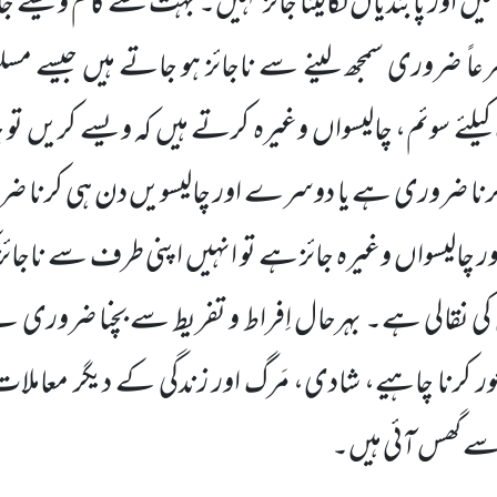
یں اور پابندیاں لگالینا جائز نہیں۔ بہت سے کام ویسے جا
ً ضروری سمجھ لینے سے ناجائز ہو جاتے ہیں جیسے م
لئے سوئم، چالیسواں وغیرہ کرتے ہیں کہ ویسے کریں تو ج
 کرنا ضروری ہے یا دوسرے اور چالیسویں دن ہی کرنا ضر
ور
چالیسواں وغیرہ جائز ہے تو انہیں اپنی طرف سے ناجائز 
 کی نقالی ہے۔ بہرحال اِفراط و تفریط سے بچنا ضروری 
 کرنا چاہیے، شادی، مَرگ اور زندگی کے دیگر معاملات
سے گھس آئی ہیں۔