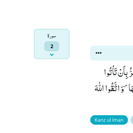
سورۃ
2
 بِاَنْ تَاْتُوا
ا۪-وَ اتَّقُوا اللّٰهَ
Kanz ul Iman