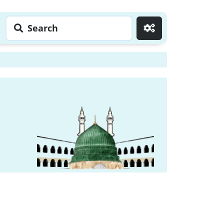
Search
Go