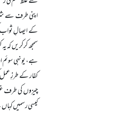
سے غلط قسم کی رسم
اپنی طرف سے شرعا
کے ایصالِ ثواب کی
سمجھ کرکریں کہ یہ
ہے، یونہی سوئم ا
کفار کے طرزِ عمل
چیزوں کی طرف غور
کیسی رسمیں کہاں 