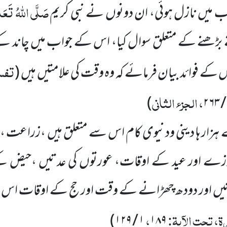
صَلَّی اللہُ تَعَالٰ
 میں نازل ہوئی، ان دونوں نے نبی کریم
 بڑھنے کے متعلق سوال کیا، اس کے جواب میں چاند کے
تفسی
کے فوائد بیان فرمائے کہ وہ وقت کی علامتیں ہیں
(
، الجزء الثانی
)
 ہزار ہا دینی ودنیوی کام اس سے متعلق ہیں ،زراعت ،
ے اور عید کے اوقات، عورتوں کی عدتیں ،حیض کے ا
دتیں اور دودھ چھڑانے کے وقت اور حج کے اوقات اس
ۃ، تحت الآیۃ:
،
)
۱ / ۱۲۹
۱۸۹