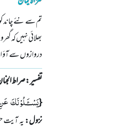
کنزالایمان
تم سے نئے چاند کو پ
بھلائی نہیں کہ گھر
دروازوں سے آؤ اور
تفسیر : ‎صراط الجنان
یَسْــٴَـلُوْنَكَ عَنِ 
{
نزول:
یہ آیت ح