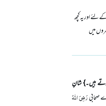
ے لئے اور یہ کچھ
گھروں میں
تے ہیں۔} شانِ
رَضِیَ اللہُ
 صحابی