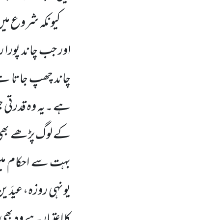
کیونکہ شروع
میں
اور جب چاند پورا 
چاند چھپ جاتا ہے 
ہے ۔یہ وہ قدرتی ج
کے لوگ پڑھے بھی 
بہت سے احکام میں
یونہی روزہ،عیدَین
کا اعتبارہے وہ بھ