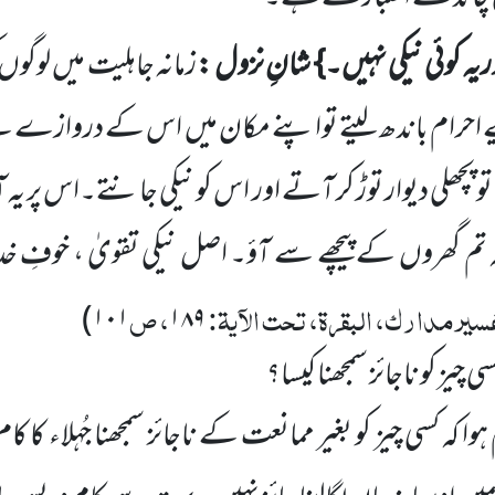
ریہ کوئی نیکی نہیں۔}
شانِ نزول :
زمانہ جاہلیت میں لوگوں 
 احرام
باندھ لیتے تواپنے مکان میں اس کے دروازے س
 پچھلی دیوار توڑ کر آتے اور اس کو نیکی جانتے۔اس پر یہ
ہ تم گھروں کے پیچھے سے آؤ۔ اصل نیکی تقویٰ ، خوفِ خدا ا
سیر مدارک، البقرۃ، تحت الآیۃ:
، ص
)
۱۰۱
۱۸۹
چیز کو ناجائز سمجھنا کیسا؟
ا کہ کسی چیز کو بغیر ممانعت کے ناجائز سمجھنا جُہلاء ک