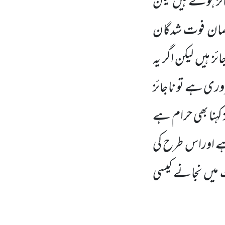
ئز ہوتے ہیں لیکن
سلمان فوت شدگان
ائز ہیں
لیکن اگر یہ
وری ہے تو ناجائز
کہنا بھی حرام ہے
ہے اوراس طرح کی
 میں نجانے کیسی