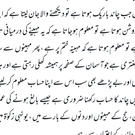
 جب چاند باریک ہوتا ہے تو دیکھنے والا جان لیتا ہے کہ اب
روشن ہوتا ہے تو معلوم
ہوجاتا ہے کہ یہ مہینے کی درمیان
تو معلوم ہوتا ہے کہ مہینہ ختم پر ہے ،پھر مہینوں سے 
نتری ہے جو آسمان کے صفحہ پر ہمیشہ کھلی رہتی ہے اور ہر
اور بے پڑھے بھی سب اس سے اپنا حساب معلوم کرلیتے
 چاند کا حساب رکھنا ضروری ہے جیسے بالغ ہونے کی عمر
، حج کے مہینوں اور دنوں کے بارے میں ، یونہی زکوٰۃ 
ی چاند کے اعتبار سے ہے۔