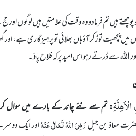
وچھتے ہیں تم فرمادو وہ وقت کی علامتیں ہیں لوگوں اور حج ک
وں میں پچھیت توڑ کر آؤ ہاں بھلائی تو پرہیزگاری ہے، اور 
 اللہ سے ڈرتے رہو اس امید پر کہ فلاح پاؤ۔
الْاَهِلَّةِ
: تم سے نئے چاند کے بارے میں سوال کر
رَضِیَ اللہُ تَعَالٰی عَنْہُ
ضرت معاذ بن جبل
اور ایک دوسرے