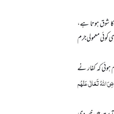
کا شوق ہوتا ہے،
 کوئی معمولی جرم
 ہوئی کہ کفار نے
ِیَ اللہُ تَعَالٰی عَنْہُم