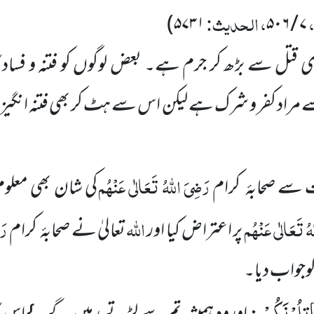
،
، الحدیث:
۵۷۳۱)
۷ / ۵۰۶
ی قتل سے بڑھ کر جرم ہے۔ بعض لوگوں کو فتنہ و فساد 
ے مراد کفر و شرک ہے لیکن اس سے ہٹ کر بھی فتنہ انگیزی
رَضِیَ اللہُ تَعَالٰی عَنْہُم
ے صحابۂ
کرام
کی شان بھی معلوم
ُ تَعَالٰی عَنْہُم
اللہ
رَض
پر اعتراض کیا اور
تعالیٰ نے صحابۂ
کرام
کوجواب دیا۔
اتِلُوْنَكُمْ