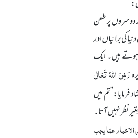
ل:
ر دوسروں پر طعن
یا کی برائیاں اور
ہ ہوتے ہیں۔ ایک
رَضِیَ اللہُ تَعَالٰی
رہ
 فرمایا:’’تم میں
تیر نظر نہیں آتا۔
الاخبار عمّا یجب