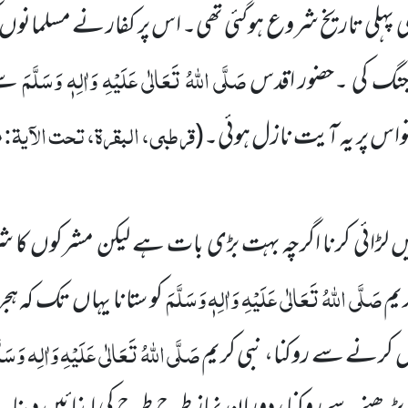
کی پہلی تاریخ شروع ہوگئی تھی۔ اس پر کفار نے مسلمانوں ک
صَلَّی اللہُ تَعَالٰی عَلَیْہِ وَاٰلِہٖ وَسَلَّمَ
 جنگ کی ۔حضور اقدس
سے
قرطبی، البقرۃ، تحت الآیۃ:
اس پر یہ آیت نازل ہوئی۔
(
۸
 میں لڑائی کرنا اگرچہ بہت بڑی بات ہے لیکن مشرکوں کا 
صَلَّی اللہُ تَعَالٰی عَلَیْہِ وَاٰلِہٖ وَسَلَّمَ
ریم
کو ستانا یہاں تک کہ ہجر
صَلَّی اللہُ تَعَالٰی عَلَیْہِ وَاٰلِہ وَسَلّ
ول کرنے سے روکنا، نبی کریم