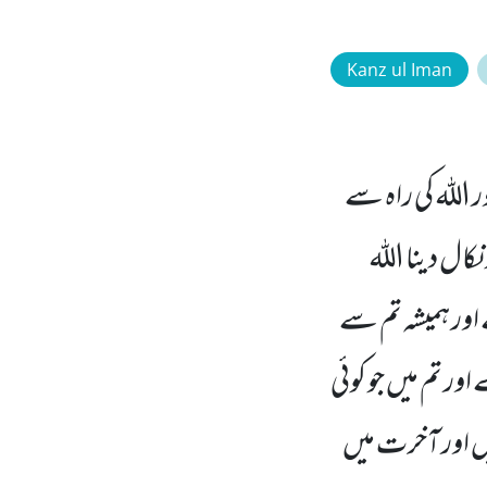
Kanz ul Iman
ر اللہ کی راہ سے
نکال دینا اللہ
اور ہمیشہ تم سے
 تم میں جو کوئی
یں اور آخرت میں