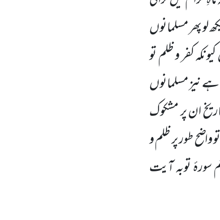
اہِ حرام میں لڑائی
 لو پھر مسلمانوں
نکہ کفر و ظلم تو
ی ہے نیز مسلمانوں
 تاریخ ان پر مشکوک
و واضح طور پر ظلم و
سورۂ توبہ آیت