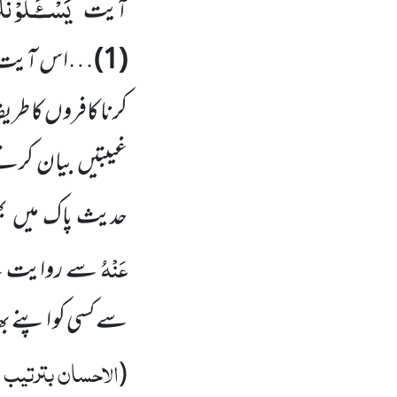
یَسْــٴَـلُوْن
آیت’’
(1)
…اس آیت سے 
کرنا کافروں کا طری
غیبتیں بیان کرتے
حدیث پاک میں بھی
عَنْہُ
سے روایت ہ
سے کسی کو اپنے بھائ
الاحسان بترتیب ص
(