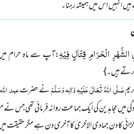
ہیں انہیں اس میں ہمیشہ رہنا۔
ِ الشَّهْرِ الْحَرَامِ قِتَالٍ فِیْهِ
:آپ سے ماہِ حرام می
کرتے ہیں۔}
صَلَّی اللہُ تَعَالٰی عَلَیْہِ وَاٰلِہ وَسَلَّمَ
عبد اللہ
ریم
نے حضرت
گی میں مجاہدین کی ایک جماعت روانہ فرمائی تھی جس نے م