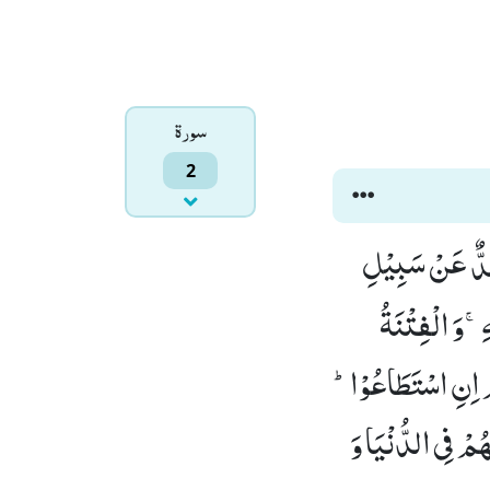
سورۃ
2
َدٌّ عَنْ سَبِیْلِ
ِۚ-وَ الْفِتْنَةُ
مْ اِنِ اسْتَطَاعُوْاؕ-
ُمْ فِی الدُّنْیَا وَ