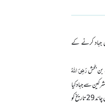
ں جہاد کرنے کے
رَضِیَ اللہُ
بن جَحش
شرکین سے جہادکیا
۔ان کا خیال تھا کہ لڑائی کا دن جمادی الاخریٰ کا آخری دن ہے مگر حقیقت میں چاند 29تاریخ کو