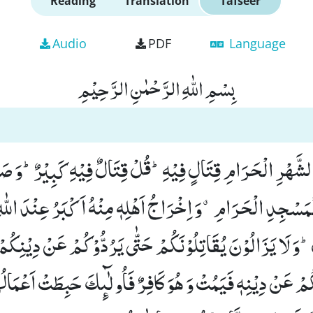
Reading
Translation
Tafseer
Audio
PDF
Language
بِسْمِ اللّٰهِ الرَّحْمٰنِ الرَّحِیْمِ
الشَّهْرِ الْحَرَامِ قِتَالٍ فِیْهِؕ-قُلْ قِتَالٌ فِیْهِ كَبِیْرٌؕ-وَ ص
َ الْمَسْجِدِ الْحَرَامِۗ-وَ اِخْرَاجُ اَهْلِهٖ مِنْهُ اَكْبَرُ عِنْدَ اللّٰه
-وَ لَا یَزَالُوْنَ یُقَاتِلُوْنَكُمْ حَتّٰى یَرُدُّوْكُمْ عَنْ دِیْنِكُ
ُمْ عَنْ دِیْنِهٖ فَیَمُتْ وَ هُوَ كَافِرٌ فَاُولٰٓىٕكَ حَبِطَتْ اَعْمَالُه