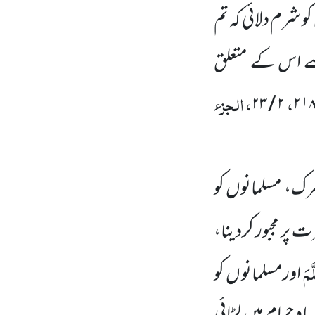
و شرم دلائی کہ تم
 اس کے متعلق
،
، الجزء
۲ / ۲۳
۲۱
شرک، مسلمانوں کو
ت پر مجبور کردینا،
َمَ
اورمسلمانو ں کو