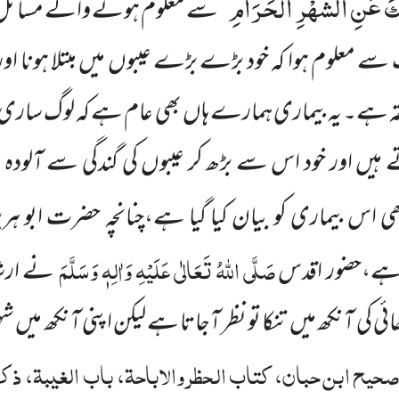
َكَ عَنِ الشَّهْرِ الْحَرَامِ
‘‘ سے معلوم ہونے والے مسائ
معلوم ہوا کہ خود بڑے بڑے عیبوں میں مبتلا ہونا او
قہ ہے۔ یہ بیماری ہمارے ہاں بھی عام ہے کہ لوگ ساری دن
 ہیں اور خود اس سے بڑھ کر عیبوں کی گندگی سے آلود
 اس بیماری کو بیان کیا گیا ہے،چنانچہ حضرت ابو ہری
صَلَّی اللہُ تَعَالٰی عَلَیْہِ وَاٰلِہٖ وَسَلَّمَ
ے،حضور اقدس
نے ارشاد
ی کی آنکھ میں تنکا تو نظر آجاتا ہے لیکن اپنی آنکھ میں شہ
حیح ابن حبان، کتاب الحظر والاباحۃ، باب الغیبۃ، ذکر 