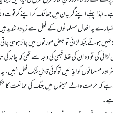
ز پڑھنے سے روکنا، دورانِ نماز طرح طرح کی ایذائیں دینا یہ م
 لہٰذا پہلے اپنے گریبان میں جھانک کر اپنے کرتوت دیکھ
مہارے یہ افعال مسلمانوں کے فعل سے زیادہ شدید ہیں کیو
نہیں ہوتے جبکہ لڑائی تو بعض صورتوں میں جائز ہوہی جات
ں لڑائی کی تو وہ ان کی غلط فہمی کی وجہ سے تھی کہ چاند کی
فر اور مسلمانوں کو ایذائیں تو کوئی قابلِ شک فعل نہیں ، یہ ت
ہے کہ حرمت والے مہینوں میں جنگ کی ممانعت کا حکم 