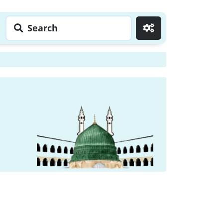
Search
Go