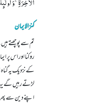
الْاٰخِرَةِۚ-وَ اُولٰٓىٕ
کنزالایمان
تم سے پوچھتے ہیں ما
روکنا اور اس پر ایم
کے نزدیک یہ گناہ 
لڑتے رہیں گے یہا
اپنے دین سے پھرے 