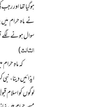
ہوگیا تھا اور رجب 
نے ماہ حرام میں
سوال ہونے لگے تو
الثالث
)
کہ ماہِ حرام
ایذائیں دینا، نبی ک
لوگوں کو اسلام قب