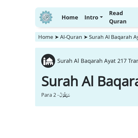
Read
Home
Intro
Quran
Home
➤
Al-Quran
➤
Surah Al Baqarah Ay
Surah Al Baqarah Ayat 217 Tran
Surah Al Baqar
سَیَقُوْلُ
Para 2 -