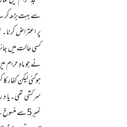
مسجد ِ حرام میں نما
سے بہت بڑھ کر ہے۔
پر اعتراض کرنا۔ ت
کسی حالت میں جائز 
نے جو ماہِ حرام می
ہوگئی لیکن کفار کا ک
سرکشی تھی۔یا د ر
نمبر5سے منسوخ ہے۔