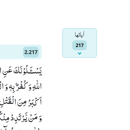
اٰياتها
217
2.217
یَسْــٴَـلُوْنَكَ عَنِ 
اللّٰهِ وَ كُفْرٌۢ بِهٖ و
اَكْبَرُ مِنَ الْقَتْلِؕ
وَ مَنْ یَّرْتَدِدْ مِنْك