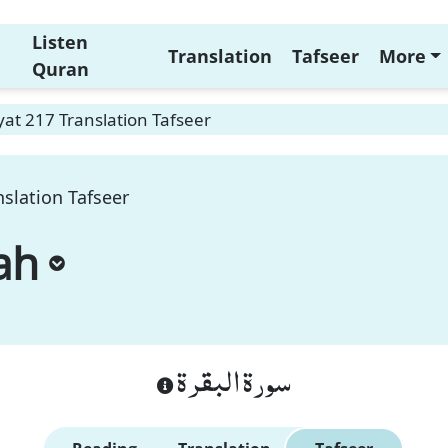
Listen
Translation
Tafseer
More
Quran
at 217 Translation Tafseer
slation Tafseer
ah
سورة البقرة