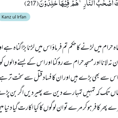
كَ اَصْحٰبُ النَّارِۚ-هُمْ فِیْهَا خٰلِدُوْنَ(217)
Kanz ul Irfan
ہ حرام میں لڑنے کا حکم تم فرماؤ اس میں لڑنا بڑا گناہ ہے او
ان نہ لانا اور مسجد حرام سے روکنا اور اس کے بسنے والوں کو 
اس سے بھی بڑے ہیں اور ان کا فساد قتل سے سخت تر ہے 
ں تک کہ تمہیں تمہارے دین سے پھیردیں اگر بن پڑے اور
پھر کافر ہوکر مرے تو ان لوگوں کا کیا اکارت گیا دنیا م