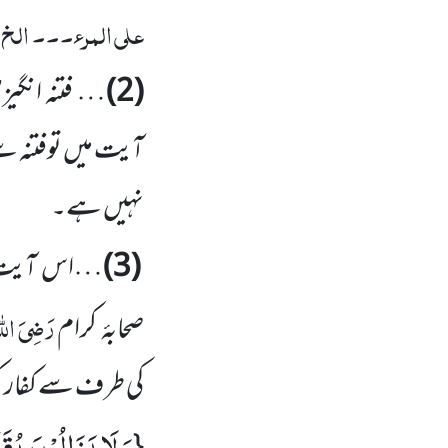
علی المرء۔۔۔ الخ
(2)
… فتنہ انگیز
آیت میں توفتنہ س
نہیں ہے۔
(3)
…اس آیت س
رَضِیَ اللہ
صحابۂ
کرام
کی طر ف سے کفار 
وَ لَا یَزَالُوْنَ یُقَ