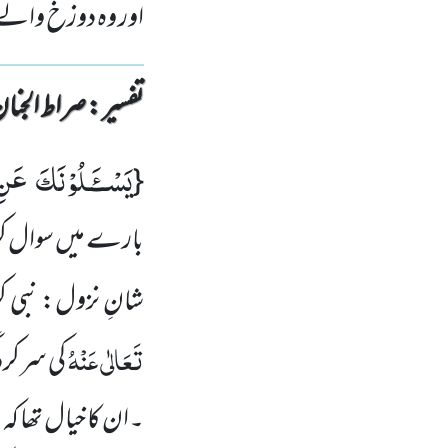
اور وہ دوزخ والے 
تفسیر : ‎صراط الجنان
یَسْــٴَـلُوْنَكَ عَن
{
بارے میں سوال 
شانِ نزول: نبی ک
تَعَالٰی عَنْہُ
کی سرکرد