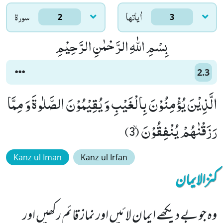
اٰياتها
سورۃ
2
3
بِسْمِ اللّٰهِ الرَّحْمٰنِ الرَّحِیْمِ
2.3
الَّذِیْنَ یُؤْمِنُوْنَ بِالْغَیْبِ وَ یُقِیْمُوْنَ الصَّلٰوةَ وَ مِمَّا
رَزَقْنٰهُمْ یُنْفِقُوْنَۙ (3)
Kanz ul Iman
Kanz ul Irfan
کنزالایمان
وہ جو بے دیکھے ایمان لائیں اور نماز قائم رکھیں اور