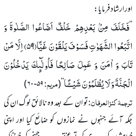
اور ارشاد فرمایا:
فَخَلَفَ مِنْۢ بَعْدِهِمْ خَلْفٌ اَضَاعُوا الصَّلٰوةَ وَ
’’
اتَّبَعُوا الشَّهَوٰتِ فَسَوْفَ یَلْقَوْنَ غَیًّاۙ(
۵۹)
اِلَّا مَنْ
تَابَ وَ اٰمَنَ وَ عَمِلَ صَالِحًا فَاُولٰٓىٕكَ یَدْخُلُوْنَ
الْجَنَّةَ وَ لَا یُظْلَمُوْنَ شَیْــٴًـا
مریم:
۵۹-۶۰)
(
‘‘
ترجمۂ
کنزالعرفان:
تو ان کے بعد وہ نالائق لو گ ان کی
جگہ آئے جنہوں نے نمازوں کو ضائع کیا اور اپنی