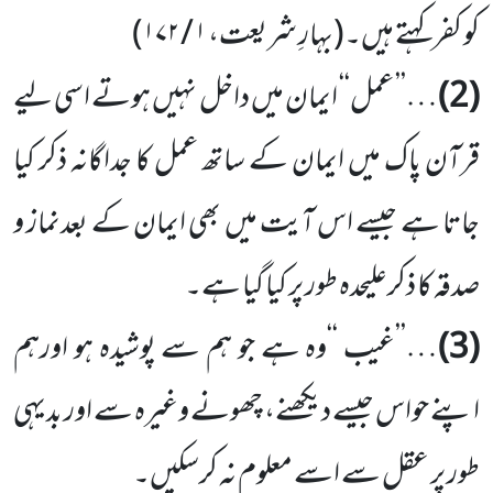
کو کفر کہتے ہیں۔
(بہارِ شریعت،
۱ / ۱۷۲)
(2)
…’’ عمل‘‘ ایمان میں داخل نہیں ہوتے اسی لیے
قرآن پاک میں ایمان کے ساتھ عمل کا جداگانہ ذکر کیا
جاتا ہے جیسے اس آیت میں بھی ایمان کے بعدنماز و
صدقہ کا ذکرعلیحدہ طور پر کیا گیا ہے۔
(3)
…’’غیب ‘‘وہ ہے جو ہم سے پوشیدہ ہو اورہم
اپنے حواس جیسے دیکھنے، چھونے وغیرہ سے اور بدیہی
طور پر عقل سے اسے معلوم نہ کرسکیں۔