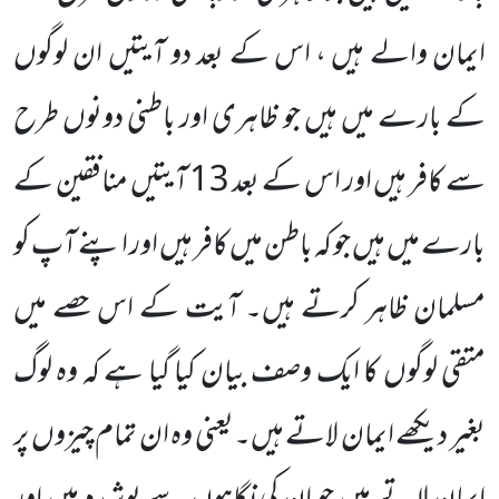
ایمان والے ہیں ، اس کے بعد دو آیتیں ان لوگوں
کے بارے میں ہیں جو ظاہری اور باطنی دونوں طرح
سے کافر ہیں اور اس کے بعد 13 آیتیں منافقین کے
بارے میں ہیں جو کہ باطن میں کافر ہیں اور اپنے آپ کو
مسلمان ظاہر کرتے ہیں۔ آیت کے اس حصے میں
متقی لوگوں کا ایک وصف بیان کیا گیا ہے کہ وہ لوگ
بغیر دیکھے ایمان لاتے ہیں۔یعنی وہ ان تمام چیزوں پر