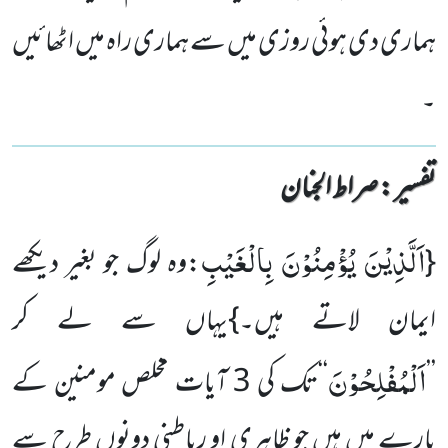
ہماری دی ہوئی روزی میں سے ہماری راہ میں اٹھائیں
۔
تفسیر : ‎صراط الجنان
اَلَّذِیْنَ یُؤْمِنُوْنَ بِالْغَیْبِ
{
:وہ لوگ جو بغیر دیکھے
ایمان لاتے ہیں۔}یہاں سے لے کر
اَلْمُفْلِحُوْنَ
’’
‘‘تک کی 3 آیات مخلص مومنین کے
بارے میں ہیں جو ظاہری او رباطنی دونوں طرح سے