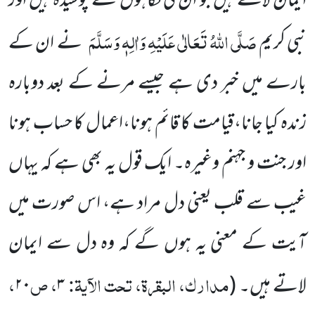
ایمان لاتے ہیں جو ان کی نگاہوں سے پوشیدہ ہیں اور
صَلَّی اللہُ تَعَالٰی عَلَیْہِ وَاٰلِہٖ وَسَلَّمَ
نبی کریم
نے ان کے
بارے میں خبر دی ہے جیسے مرنے کے بعد دوبارہ
زندہ کیا جانا،قیامت کا قائم ہونا،اعمال کا حساب ہونا
اور جنت و جہنم وغیرہ۔ ایک قول یہ بھی ہے کہ یہاں
غیب سے قلب یعنی دل مراد ہے، اس صورت میں
آیت کے معنی یہ ہوں گے کہ وہ دل سے ایمان
مدارک، البقرۃ، تحت الآیۃ:
، ص
،
لاتے ہیں۔
(
۳
۲۰