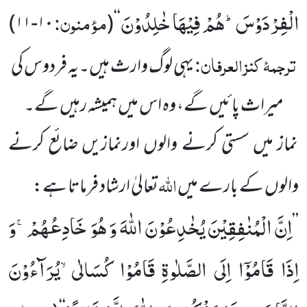
الْفِرْدَوْسَؕ-هُمْ فِیْهَا خٰلِدُوْنَ
مؤمنون:
۱۰-۱۱)
(
‘‘
ترجمۂ
کنز العرفان:
یہی لوگ وارث ہیں۔یہ فردوس کی
میراث پائیں گے، وہ اس میں ہمیشہ رہیں گے۔
نماز میں سستی کرنے والوں اورنمازیں ضائع کرنے
اللہ
والوں کے بارے میں
تعالیٰ ارشاد فرماتا ہے:
اِنَّ الْمُنٰفِقِیْنَ یُخٰدِعُوْنَ اللّٰهَ وَ هُوَ خَادِعُهُمْۚ-وَ
’’
اِذَا قَامُوْۤا اِلَى الصَّلٰوةِ قَامُوْا كُسَالٰىۙ-یُرَآءُوْنَ