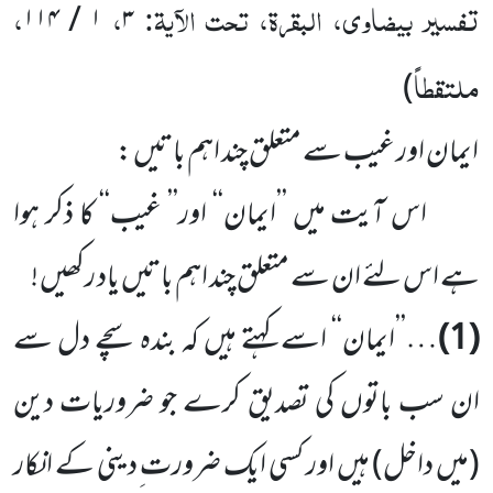
تفسیر بیضاوی، البقرۃ، تحت الآیۃ:
،
،
۱ / ۱۱۴
۳
ملتقطاً
)
ایمان اور غیب سے متعلق چند اہم باتیں :
اس آیت میں ’’ایمان‘‘ اور’’ غیب‘‘ کا ذکر ہوا
ہے اس لئے ان سے متعلق چند اہم باتیں یاد رکھیں !
(1)
…’’ایمان‘‘ اسے کہتے ہیں کہ بندہ سچے دل سے
ان سب باتوں کی تصدیق کرے جو ضروریات دین
(میں داخل) ہیں اور کسی ایک ضرورت ِدینی کے انکار