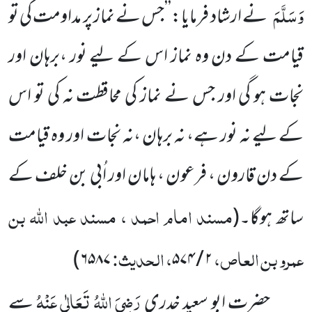
وَسَلَّمَ
نے ارشاد فرمایا:’’جس نے نماز پر مداومت کی تو
قیامت کے دن وہ نماز اس کے لیے نور ،برہان اور
نجات ہو گی اور جس نے نماز کی محافظت نہ کی تو اس
کے لیے نہ نور ہے، نہ برہان ،نہ نجات اور وہ قیامت
کے دن قارون ، فرعون ، ہامان اور اُبی بن خلف کے
مسند امام احمد ، مسند عبد اللہ بن
ساتھ ہوگا۔
(
عمرو بن العاص،
، الحدیث:
۶۵۸۷)
۲ / ۵۷۴
رَضِیَ اللہُ تَعَالٰی عَنْہُ
حضرت ابو سعید خدری
سے