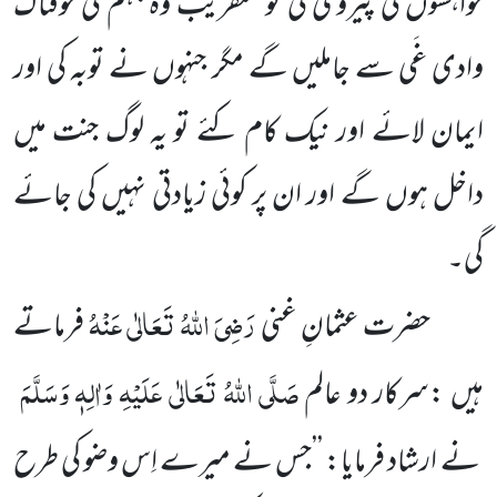
خواہشوں کی پیروی کی تو عنقریب وہ جہنم کی خوفناک
وادی غَی سے جاملیں گے مگر جنہوں نے توبہ کی اور
ایمان لائے اور نیک کام کئے تو یہ لوگ جنت میں
داخل ہوں گے اور ان پر کوئی زیادتی نہیں کی جائے
گی۔
رَضِیَ اللہُ تَعَالٰی عَنْہُ
حضرت عثمانِ غنی
فرماتے
صَلَّی اللہُ تَعَالٰی عَلَیْہِ وَاٰلِہٖ وَسَلَّمَ
ہیں :سرکار دو عالم
نے ارشاد فرمایا: ’’جس نے میرے اِس وضو کی طرح