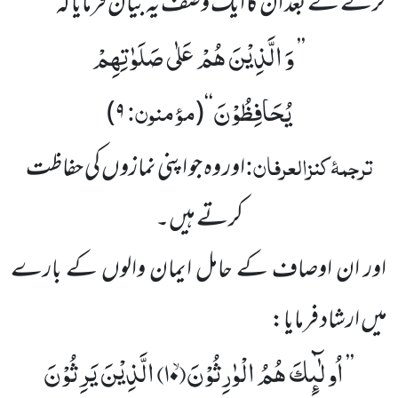
کرنے کے بعد ان کا ایک وصف یہ بیان فرمایا کہ
وَ الَّذِیْنَ هُمْ عَلٰى صَلَوٰتِهِمْ
’’
یُحَافِظُوْنَ
مؤمنون:
۹)
(
‘‘
ترجمۂ
کنزالعرفان:
اور وہ جو اپنی نمازوں کی حفاظت
کرتے ہیں۔
اور ان اوصاف کے حامل ایمان والوں کے بارے
میں ارشاد فرمایا:
اُولٰٓىٕكَ هُمُ الْوٰرِثُوْنَۙ(
۱۰)
الَّذِیْنَ یَرِثُوْنَ
’’