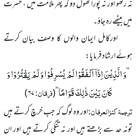
نہ رکھو اور نہ پورا کھول دو کہ پھر ملامت میں ، حسرت
میں بیٹھے رہ جاؤ۔
اورکامل ایمان والوں کا وصف بیان کرتے
ہوئے ارشاد فرمایا:
وَ الَّذِیْنَ اِذَاۤ اَنْفَقُوْا لَمْ یُسْرِفُوْا وَ لَمْ یَقْتُرُوْا وَ
’’
كَانَ بَیْنَ ذٰلِكَ قَوَامًا
فرقان:
۶۷)
(
‘‘
ترجمۂ
کنزالعرفان:
اور وہ لوگ کہ جب خرچ کرتے ہیں
تونہ حد سے بڑھتے ہیں اور نہ تنگی کرتے ہیں اور ان