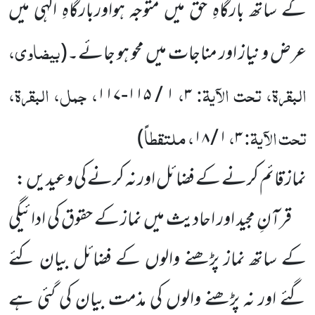
کے ساتھ بارگاہِ حق میں متوجہ ہواوربارگاہِ الٰہی میں
بیضاوی،
عرض و نیاز اور مناجات میں محو ہو جائے۔
(
البقرۃ، تحت الآیۃ:
،
، جمل، البقرۃ،
۱ / ۱۱۵-۱۱۷
۳
تحت الآیۃ:
،
، ملتقطاً
)
۱ / ۱۸
۳
نماز قائم کرنے کے فضائل اور نہ کرنے کی وعیدیں :
قرآنِ مجید اور احادیث میں نماز کے حقوق کی ادائیگی
کے ساتھ نماز پڑھنے والوں کے فضائل بیان کئے
گئے اور نہ پڑھنے والوں کی مذمت بیان کی گئی ہے