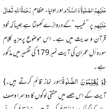
عَلَیْہِمُ الصَّلٰوۃُ وَالسَّلَام
رَحْمَۃُاللہِ تَعَالٰی
اور اولیاء عِظام
عَلَیْہِم
پر ’’غیب ‘‘کے دروازے کھولتا ہے جیسا کہ خود
قرآن و حدیث میں ہے۔ اس موضوع پرمزید کلام
سورہ ٔ اٰلِ عمران کی آیت نمبر 179 کی تفسیر میں مذکور
ہے ۔
وَ یُقِیْمُوْنَ الصَّلٰوةَ
:
{
اور نماز قائم کرتے ہیں۔}
آیت کے اس حصے میں متقی لوگوں کا دوسرا وصف