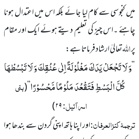
میں کنجوسی سے کام لیا جائے بلکہ اس میں اعتدال ہونا
چاہئے ۔اس چیز کی تعلیم دیتے ہوئے ایک اور مقام
اللہ
پر
تعالیٰ ارشاد فرماتا ہے:
وَ لَا تَجْعَلْ یَدَكَ مَغْلُوْلَةً اِلٰى عُنُقِكَ وَ لَا تَبْسُطْهَا
’’
كُلَّ الْبَسْطِ فَتَقْعُدَ مَلُوْمًا مَّحْسُوْرًا
بنی
(
‘‘
اسرآئیل:
۲۹)
ترجمۂ
کنزالعرفان:
اور اپنا ہاتھ اپنی گردن سے بندھا ہوا