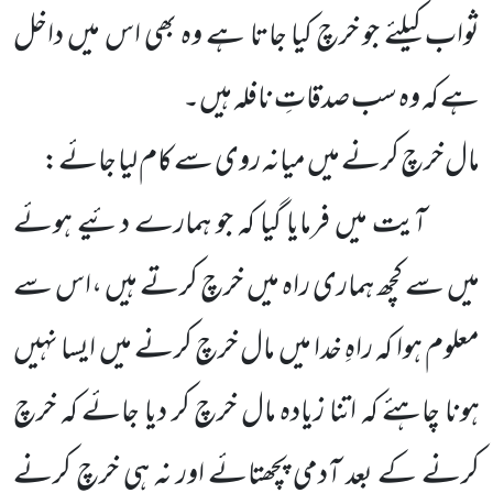
ثواب کیلئے جو خرچ کیا جاتا ہے وہ بھی اس میں داخل
ہے کہ وہ سب صدقاتِ نافلہ ہیں۔
مال خرچ کرنے میں میانہ روی سے کام لیا جائے:
آیت میں فرمایا گیا کہ جو ہمارے دئیے ہوئے
میں سے کچھ ہماری راہ میں خرچ کرتے ہیں ،اس سے
معلوم ہوا کہ راہِ خدا میں مال خرچ کرنے میں ایسا نہیں
ہونا چاہئے کہ اتنا زیادہ مال خرچ کر دیا جائے کہ خرچ
کرنے کے بعد آدمی پچھتائے اور نہ ہی خرچ کرنے