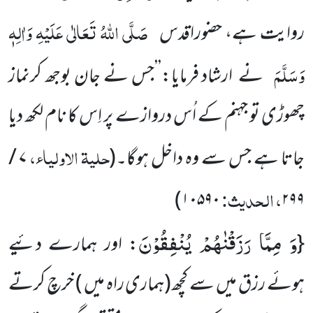
صَلَّی اللہُ تَعَالٰی عَلَیْہِ وَاٰلِہٖ
روایت ہے، حضوراقدس
وَسَلَّمَ
نے ارشاد فرمایا:’’جس نے جان بوجھ کرنماز
چھوڑی تو جہنم کے اُس دروازے پر اِس کا نام لکھ دیا
حلیۃ الاولیاء،
جاتا ہے جس سے وہ داخل ہوگا۔
(
۷ /
، الحدیث:
۱۰۵۹۰)
۲۹۹
وَ مِمَّا رَزَقْنٰهُمْ یُنْفِقُوْنَ
{
: اور ہمارے دئیے
ہوئے رزق میں سے کچھ(ہماری راہ میں ) خرچ کرتے