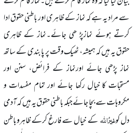
بیان کیا گیا کہ وہ نماز قائم کرتے ہیں۔نماز قائم کرنے
سے مراد یہ ہے کہ نماز کے ظاہری اور باطنی حقوق ادا
کرتے ہوئے نمازپڑ ھی جائے۔نماز کے ظاہری
حقوق یہ ہیں کہ ہمیشہ، ٹھیک وقت پر پابندی کے ساتھ
نماز پڑھی جائے اورنماز کے فرائض، سنن اور
مستحبات کا خیال رکھا جائے اور تمام مفسدات و
مکروہات سے بچا جائے جبکہ باطنی حقوق یہ ہیں کہ آدمی
غیرُاللہ
دل کو
کے خیال سے فارغ کرکے ظاہروباطن