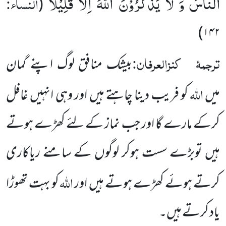
النَّاسَ وَ لَا یَذْكُرُوْنَ اللّٰهَ اِلَّا قَلِیْلًا
النساء:
(
‘‘
۱۴۲)
ترجمۂ
کنزالعرفان:
بیشک منافق لوگ اپنے گمان
اللہ
میں
کو فریب دینا چاہتے ہیں اور وہی انہیں غافل
کرکے مارے گا اور جب نماز کے لئے کھڑے ہوتے
ہیں توبڑے سست ہوکر لوگوں کے سامنے ریاکاری
اللہ
کرتے ہوئے کھڑے ہوتے ہیں اور
کو بہت تھوڑا
یاد کرتے ہیں۔