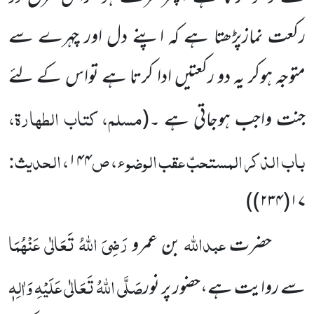
رکعت نمازپڑھتا ہے کہ اپنے دل اور چہرے سے
متوجہ ہوکر یہ دو رکعتیں ادا کرتا ہے تواس کے لئے
مسلم، کتاب الطہارۃ،
جنت واجب ہوجاتی ہے ۔
(
باب الذکر المستحبّ عقب الوضو ء، ص
، الحدیث:
۱۴۴
۱۷(۲۳۴))
عبداللہ
رَضِیَ اللہُ تَعَالٰی عَنْہُمَا
حضرت
بن عمرو
صَلَّی اللہُ تَعَالٰی عَلَیْہِ وَاٰلِہٖ
سے روایت ہے،حضور پر نور