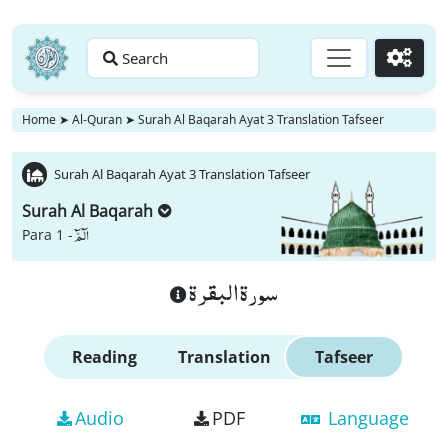
Search
Go
Home
➤
Al-Quran
➤
Surah Al Baqarah Ayat 3 Translation Tafseer
Surah Al Baqarah Ayat 3 Translation Tafseer
Surah Al Baqarah
الٓمّٓ
Para 1 -
سورة البقرة
Reading
Translation
Tafseer
Audio
PDF
Language