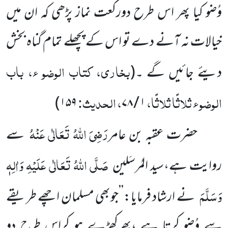
وُضو کیا پھر اس طرح دورکعت نماز پڑھی کہ ان میں
خیالات نہ آنے دے تو اس کے پچھلے تمام گناہ بخش
بخاری، کتاب الوضو ء، باب
دیئے جائیں گے ۔
(
الوضو ء ثلاثًا ثلاثًا،
، الحدیث:
۱۵۹)
۱ / ۷۸
رَضِیَ اللہُ تَعَالٰی عَنْہُ
حضرت عقبہ بن عامر
سے
صَلَّی اللہُ تَعَالٰی عَلَیْہِ وَاٰلِہٖ
روایت ہے،سید المُرسَلین
وَسَلَّمَ
نے ارشاد فرمایا:’’جوبھی مسلمان اچھے طریقے
سے وُضو کرتا ہے ،پھرکھڑے ہو کراس طرح دو