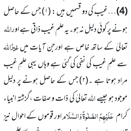
(4)
…غیب کی دو قسمیں ہیں : (
۱)
جس کے حاصل
اللہ
ہونے پر کوئی دلیل نہ ہو۔یہ علم غیب ذاتی ہے اور
غیرُاللہ
تعالیٰ کے ساتھ خاص ہے اورجن آیات میں
سے علمِ غیب کی نفی کی گئی ہے وہاں یہی علمِ غیب
مراد ہوتا ہے ۔(
۲)
جس کے حاصل ہونے پر دلیل
اللہ
موجود ہو جیسے
تعالیٰ کی ذات و صفات ،گزشتہ انبیاء
عَلَیْہِمُ الصَّلٰوۃُ وَالسَّلَام
کرام
اور قوموں کے احوال نیز