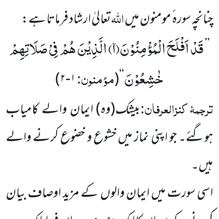
اللہ
چنانچہ سورہ ٔ مومنون میں
تعالیٰ ارشاد فرماتا ہے:
قَدْ اَفْلَحَ الْمُؤْمِنُوْنَۙ(
۱)
الَّذِیْنَ هُمْ فِیْ صَلَاتِهِمْ
’’
خٰشِعُوْنَ
مؤمنون:
۱-۲)
(
‘‘
ترجمۂ
کنزالعرفان:
بیشک(وہ) ایمان والے کامیاب
ہوگئے۔ جو اپنی نماز میں خشوع و خضوع کرنے والے
ہیں۔
اسی سورت میں ایمان والوں کے مزید اوصاف بیان