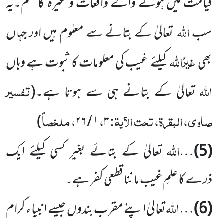
قیامت میں ہونے والے واقعات و غیرہ کا علم۔یہ
اللہ
سب
تعالیٰ کے بتانے سے معلوم ہیں اور جہاں
غیرُاللہ
بھی
کیلئے غیب کی معلومات کا ثبوت ہے وہاں
اللہ
تفسیر
تعالیٰ کے بتانے ہی سے ہوتا ہے۔
(
صاوی، البقرۃ، تحت الآیۃ:
،
، ملخصاً
)
۱ / ۲۶
۳
اللہ
(5)
…
تعالیٰ کے بتائے بغیر کسی کیلئے ایک
ذرے کا علمِ غیب ماننا قطعی کفر ہے۔
اللہ
(6)
…
تعالیٰ اپنے مقرب بندوں جیسے انبیاء کرام