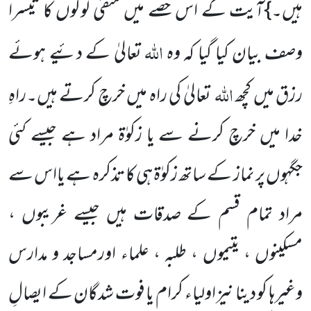
ہیں۔}آیت کے اس حصے میں متقی لوگوں کا تیسرا
اللہ
وصف بیان کیا گیا کہ وہ
تعالیٰ کے دئیے ہوئے
اللہ
رزق میں کچھ
تعالیٰ کی راہ میں خرچ کرتے ہیں۔راہِ
خدا میں خرچ کرنے سے یا زکوٰۃ مراد ہے جیسے کئی
جگہوں پر نماز کے ساتھ زکوٰۃ ہی کا تذکرہ ہے یااس سے
مراد تمام قسم کے صدقات ہیں جیسے غریبوں ،
مسکینوں ، یتیموں ، طلبہ ، علماء اورمساجد و مدارس
وغیرہا کو دینا نیز اولیاء کرام یا فوت شدگان کے ایصالِ