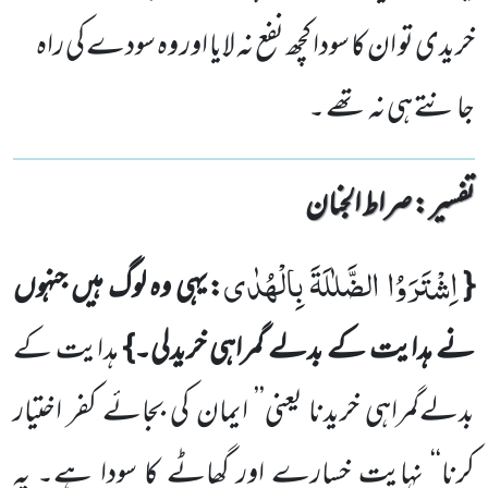
خریدی تو ان کا سودا کچھ نفع نہ لایا اور وہ سودے کی راہ
جانتے ہی نہ تھے ۔
تفسیر : ‎صراط الجنان
اِشْتَرَوُا الضَّلٰلَةَ بِالْهُدٰى
{
:یہی وہ لوگ ہیں جنہوں
نے ہدایت کے بدلے گمراہی خریدلی۔}
ہدایت کے
بدلے
گمراہی خریدنا
یعنی’’ ایمان کی بجائے کفر اختیار
کرنا‘‘ نہایت خسارے اور گھاٹے کا سودا ہے۔ یہ