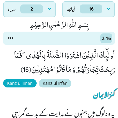
اٰياتها
سورۃ
2
16
بِسْمِ اللّٰهِ الرَّحْمٰنِ الرَّحِیْمِ
2.16
اُولٰٓىٕكَ الَّذِیْنَ اشْتَرَوُا الضَّلٰلَةَ بِالْهُدٰى۪-فَمَا
رَبِحَتْ تِّجَارَتُهُمْ وَ مَا كَانُوْا مُهْتَدِیْنَ(16)
Kanz ul Iman
Kanz ul Irfan
کنزالایمان
یہ وہ لوگ ہیں جنہوں نے ہدایت کے بدلے گمراہی