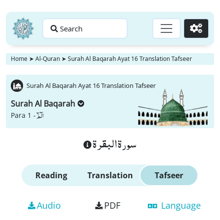
Search
Go
Home
➤
Al-Quran
➤
Surah Al Baqarah Ayat 16 Translation Tafseer
Surah Al Baqarah Ayat 16 Translation Tafseer
Surah Al Baqarah
الٓمّٓ
Para 1 -
سورة البقرة
Reading
Translation
Tafseer
Audio
PDF
Language