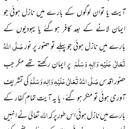
آیت یا توان لوگوں کے بارے میں نازل ہوئی جو
ایمان لانے کے بعد کافر ہوگئے یا یہودیوں کے
صَلَّی اللہُ
بارے میں نازل ہوئی جوپہلے تو حضور پر نور
تَعَالٰی عَلَیْہِ وَاٰلِہٖ وَسَلَّمَ
پر ایمان رکھتے تھے مگر جب
صَلَّی اللہُ تَعَالٰی عَلَیْہِ وَاٰلِہ وَسَلَّمَ
حضور اقدس
کی تشریف
آوری ہوئی تو منکر ہو گئے، یا یہ آیت تمام کفار کے
اللہ
بارے میں نازل ہوئی اس طور پر کہ
تعالیٰ
نے انہیں