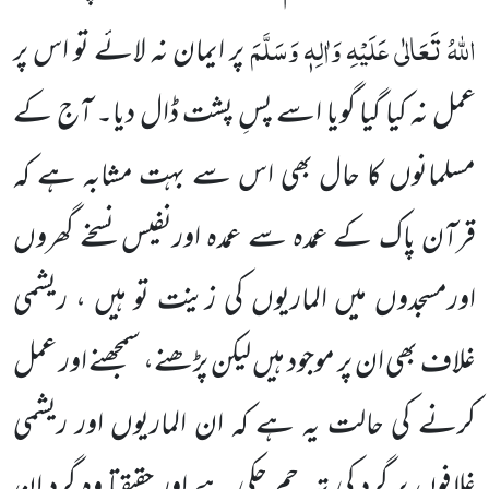
اللہُ تَعَالٰی عَلَیْہِ وَاٰلِہٖ وَسَلَّمَ
پر ایمان نہ لائے تو اس پر
عمل نہ کیا گیا گویا اسے پسِ پشت ڈال دیا۔ آج کے
مسلمانوں کا حال بھی اس سے بہت مشابہ
ہے کہ
قرآن پاک کے عمدہ سے عمدہ اورنفیس نسخے گھروں
اورمسجدوں میں الماریوں کی زینت تو ہیں ، ریشمی
غلاف بھی ان پر موجود ہیں لیکن پڑھنے، سمجھنے اور عمل
کرنے کی حالت یہ ہے کہ ان الماریوں اور ریشمی
غلافوں پر گرد کی تہہ جم چکی ہے اور حقیقتا وہ گرد ان