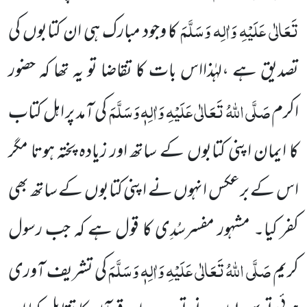
تَعَالٰی عَلَیْہِ وَاٰلِہ وَسَلَّمَ
کا وجود مبارک ہی ان کتابوں کی
تصدیق ہے ،لہٰذااس بات کا تقاضا تو یہ تھا کہ حضور
صَلَّی اللہُ تَعَالٰی عَلَیْہِ وَاٰلِہٖ وَسَلَّمَ
اکرم
کی آمد پر اہل کتاب
کا ایمان اپنی کتابوں کے ساتھ اور زیادہ پختہ ہوتا مگر
اس کے برعکس انہوں نے اپنی کتابوں کے ساتھ بھی
کفر کیا۔ مشہور مفسرسُدِی کا قول ہے کہ جب رسول
صَلَّی اللہُ تَعَالٰی عَلَیْہِ وَاٰلِہٖ وَسَلَّمَ
کریم
کی تشریف آوری