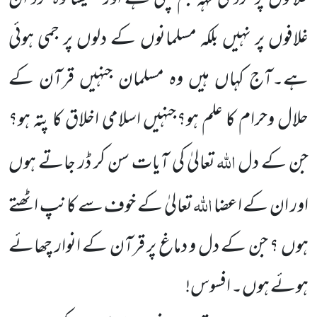
غلافوں پر نہیں بلکہ مسلمانوں کے دلوں پر جمی ہوئی
ہے۔آج کہاں ہیں وہ مسلمان جنہیں قرآن کے
حلال وحرام کا علم ہو؟جنہیں اسلامی اخلاق کا پتہ ہو؟
اللہ
جن کے دل
تعالیٰ کی آیات سن کر ڈر جاتے ہوں
اللہ
اور ان کے اعضا
تعالیٰ کے خوف سے کانپ اٹھتے
ہوں ؟ جن کے دل و دماغ پر قرآن کے انوار چھائے
ہوئے ہوں۔ افسوس!