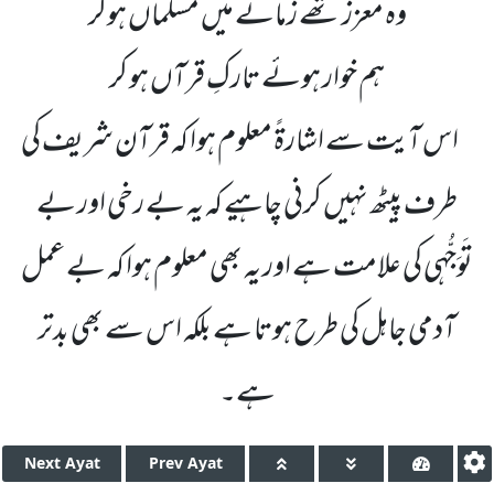
وہ معزز تھے زمانے میں مسلماں ہوکر
ہم خوار ہوئے تارکِ قرآں ہو کر
اس آیت سے اشارۃً معلوم ہوا کہ قرآن شریف کی
طرف پیٹھ نہیں کرنی چاہیے کہ یہ بے رخی اور بے
تَوَجُّہی کی علامت ہے اور یہ بھی معلوم ہوا کہ بے عمل
آدمی جاہل کی طرح ہوتا ہے بلکہ اس سے بھی بدتر
ہے۔
Next
Ayat
Prev
Ayat