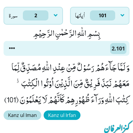
اٰياتها
سورۃ
2
101
بِسْمِ اللّٰهِ الرَّحْمٰنِ الرَّحِیْمِ
2.101
وَ لَمَّا جَآءَهُمْ رَسُوْلٌ مِّنْ عِنْدِ اللّٰهِ مُصَدِّقٌ لِّمَا
مَعَهُمْ نَبَذَ فَرِیْقٌ مِّنَ الَّذِیْنَ اُوْتُوا الْكِتٰبَۗۙ-
كِتٰبَ اللّٰهِ وَرَآءَ ظُهُوْرِهِمْ كَاَنَّهُمْ لَا یَعْلَمُوْنَ٘ (101)
Kanz ul Iman
Kanz ul Irfan
کنزالعرفان