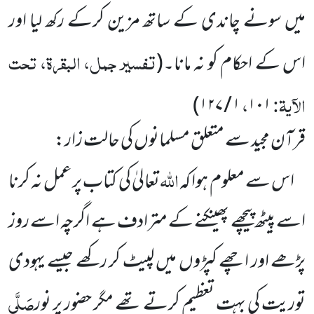
میں سونے چاندی کے ساتھ مزین
کرکے رکھ لیا اور
تفسیر جمل، البقرۃ، تحت
اس کے احکام کو نہ مانا۔
(
الآیۃ:
،
)
۱ / ۱۲۷
۱۰۱
قرآن مجید سے متعلق مسلمانوں کی حالت زار:
اللہ
اس سے معلوم ہوا کہ
تعالیٰ کی کتاب پر عمل نہ کرنا
اسے پیٹھ پیچھے پھینکنے کے مترادف ہے اگرچہ اسے روز
پڑھے اور اچھے کپڑوں میں لپیٹ کر رکھے جیسے یہودی
صَلَّی
توریت کی بہت تعظیم کرتے تھے مگر حضور پر نور