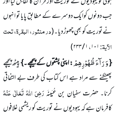
ہوئی تو یہودیوں نے توریت اور قرآن کا تقابل کیا اور
جب دونوں کوایک دوسرے کے مطابق پایا تو انہوں
در منثور، البقرۃ، تحت
نے توریت کو بھی چھوڑ دیا۔
(
الآیۃ:
،
)
۱ / ۲۳۳
۱۰۱
وَ رَآءَ ظُهُوْرِهِمْ
{
: اپنی پشتوں کے پیچھے۔}
پیٹھ پیچھے
پھینکنے سے مراد ہے اس کتاب کی طرف بے التفاتی
رَضِیَ اللہُ تَعَالٰی عَنْہُ
کرنا۔ حضرت
سفیان بن عُیَینَہ
کافرمان ہے کہ یہودیوں نے توریت کو ریشمی غلافوں