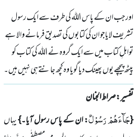
اور جب ان کے پاس اللہ کی طرف سے ایک رسول
تشریف لایاجو ان کی کتابوں کی تصدیق فرمانے والا ہے
تواہلِ کتاب میں سے ایک گروہ نے اللہ کی کتاب کو
پیٹھ پیچھے یوں پھینک دیا گویا وہ کچھ جانتے ہی نہیں ہیں۔
تفسیر : ‎صراط الجنان
جَآءَهُمْ رَسُوْلٌ
{
: ان کے پاس رسول آیا۔}
یہاں