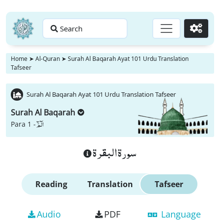
Search
Go
Home
➤
Al-Quran
➤
Surah Al Baqarah Ayat 101 Urdu Translation
Tafseer
Surah Al Baqarah Ayat 101 Urdu Translation Tafseer
Surah Al Baqarah
الٓمّٓ
Para 1 -
سورة البقرة
Reading
Translation
Tafseer
Audio
PDF
Language