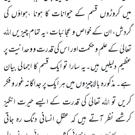
میں کروڑوں قسم کے حیوانات کا ہونا ،ہواؤں کی
اللہ
گردش، ان کے خواص و عجائبات ،یہ تمام چیزیں
تعالیٰ کے علم و حکمت اور اس کی قدرت و وحدانیت پر
عظیم دلیلیں ہیں۔یہ سارا تو ایک قسم کا اجمالی
بیان
ہے۔ مذکورہ بالا چیزوں میں ہر ایک پر جداگانہ غور و فکر
اللہ
کریں تو
تعالیٰ کی قدرت کے ایسے حیرت انگیز
کرشمے نظر
آتے ہیں کہ عقلِ انسانی دنگ رہ جاتی