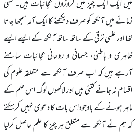
میں ایک ایک چیز میں کروڑوں عجائبات ہیں۔ کسی
زمانے میں آنکھ کو صرف دیکھنے کا ایک آلہ سمجھا جاتا
تھا اور علمی ترقی کے ساتھ ساتھ آنکھ کے ایسے ایسے
ظاہری و باطنی، جسمانی و روحانی عجائبات سامنے
آرہے ہیں کہ اب صرف آنکھ سے متعلقہ علوم کی
اقسام نہ جانے کتنی ہیں اور لاکھوں لوگ اس علم کے
ماہر ہونے کے باوجوداس بات کا دعویٰ نہیں کرسکتے
کہ ہم نے آنکھ سے متعلق ہر چیز کا علم حاصل کرلیا