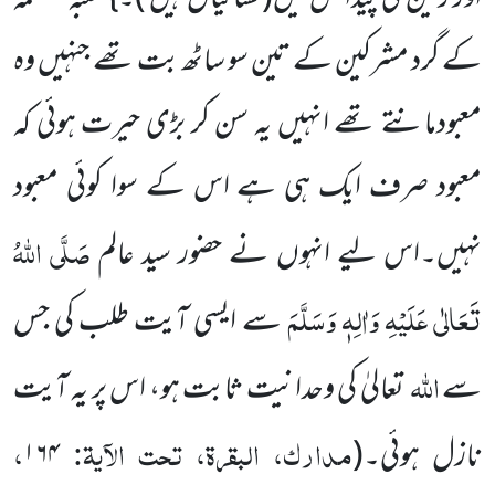
کے گرد مشرکین کے تین سو ساٹھ بت تھے جنہیں وہ
معبودمانتے تھے انہیں یہ سن کر بڑی حیرت ہوئی کہ
معبود صرف ایک ہی ہے اس کے سوا
کوئی معبود
صَلَّی اللہُ
نہیں۔اس لیے انہوں نے حضور سید عالم
تَعَالٰی عَلَیْہِ وَاٰلِہٖ وَسَلَّمَ
سے ایسی آیت طلب کی جس
اللہ
سے
تعالیٰ
کی وحدانیت ثابت ہو، اس پر یہ آیت
مدارک، البقرۃ، تحت الآیۃ:
،
نازل ہوئی۔
(
۱۶۴