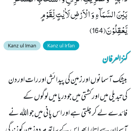
بَیْنَ السَّمَآءِ وَ الْاَرْضِ لَاٰیٰتٍ لِّقَوْمٍ
یَّعْقِلُوْنَ(164)
Kanz ul Iman
Kanz ul Irfan
کنزالعرفان
بیشک آسمانوں اور زمین کی پیدائش اور رات اور دن
کی تبدیلی میں اور کشتی میں جو دریا میں لوگوں کے
فائدے لے کر چلتی ہے اور اس پانی میں جو اللہ نے
آسمان سے اتارا پھر اس کے ساتھ مردہ زمین کو زندگی