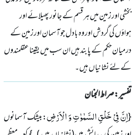
بخشی اور زمین میں ہر قسم کے جانور پھیلائے اور
ہواؤں کی گردش اور وہ بادل جو آسمان اور زمین کے
درمیان حکم کے پابند ہیں ان سب میں یقینا عقلمندوں
کے لئے نشانیاں ہیں۔
تفسیر : ‎صراط الجنان
اِنَّ فِیْ خَلْقِ السَّمٰوٰتِ وَ الْاَرْضِ
{
:بیشک آسمانوں
اور زمین کی پیدائش
میں
(نشانیاں ہیں )
۔} کعبہ معظمہ