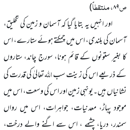
ص
، ملتقطاً
)
۸۹
اور انہیں یہ بتایا گیا کہ آسمان و زمین کی تخلیق،
آسمان کی بلندی، اس میں چمکتے ہوئے ستارے، اس
کا بغیر ستونوں کے قائم ہونا، سورج چاند، ستاروں
اللہ
کے ذریعے اس کی زینت سب
تعالیٰ کی قدرت کی
نشانیاں ہیں۔یونہی زمین اور اس کی وسعت، اس میں
موجود پہاڑ، معدنیات، جواہرات، اس میں رواں
سمندر، دریا، چشمے ، اس سے اگنے والے درخت،