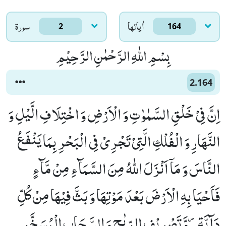
اٰياتها
سورۃ
2
164
بِسْمِ اللّٰهِ الرَّحْمٰنِ الرَّحِیْمِ
2.164
اِنَّ فِیْ خَلْقِ السَّمٰوٰتِ وَ الْاَرْضِ وَ اخْتِلَافِ الَّیْلِ وَ
النَّهَارِ وَ الْفُلْكِ الَّتِیْ تَجْرِیْ فِی الْبَحْرِ بِمَا یَنْفَعُ
النَّاسَ وَ مَاۤ اَنْزَلَ اللّٰهُ مِنَ السَّمَآءِ مِنْ مَّآءٍ
فَاَحْیَا بِهِ الْاَرْضَ بَعْدَ مَوْتِهَا وَ بَثَّ فِیْهَا مِنْ كُلِّ
دَآبَّةٍ ۪-وَّ تَصْرِیْفِ الرِّیٰحِ وَ السَّحَابِ الْمُسَخَّرِ