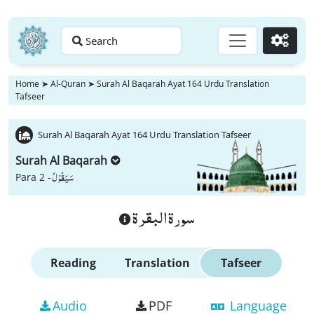
Search
Go
Home
➤
Al-Quran
➤
Surah Al Baqarah Ayat 164 Urdu Translation
Tafseer
Surah Al Baqarah Ayat 164 Urdu Translation Tafseer
Surah Al Baqarah
سَیَقُوْلُ
Para 2 -
سورة البقرة
Reading
Translation
Tafseer
Audio
PDF
Language