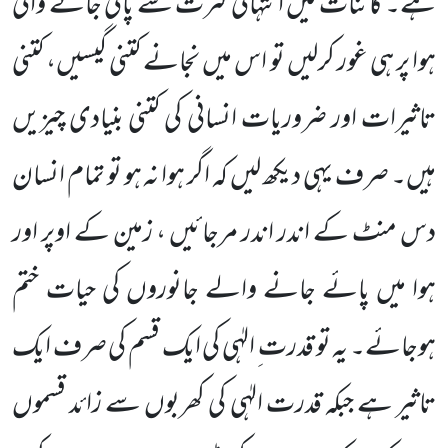
ہے۔ کائنات میں انتہائی کثرت سے پائی جانے والی
ہوا پر ہی غور کرلیں تو اس میں نجانے کتنی گیسیں، کتنی
تاثیرات اور ضروریات انسانی کی کتنی بنیادی چیزیں
ہیں۔ صرف یہی دیکھ لیں کہ اگر ہوا نہ ہو تو تمام انسان
دس منٹ کے اندر اندر مرجائیں ، زمین کے اوپر اور
ہوا میں پائے جانے والے جانوروں کی حیات ختم
ہوجائے۔ یہ تو قدرت ِ الہٰی کی ایک قسم کی صرف ایک
تاثیر ہے جبکہ قدرت الہٰی کی کھربوں سے زائد قسموں