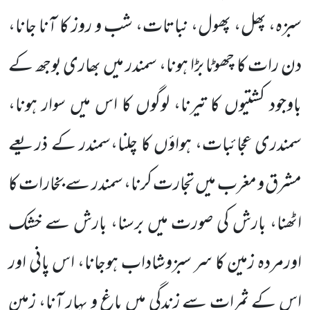
سبزہ، پھل، پھول، نباتات، شب و روز کا آنا جانا،
دن رات کا چھوٹا بڑا ہونا، سمندر میں بھاری بوجھ کے
باوجود کشتیوں کا تیرنا، لوگوں کا اس میں سوار ہونا،
سمندری عجائبات، ہواؤں کا چلنا،سمندر کے ذریعے
مشرق و مغرب میں تجارت کرنا، سمندر سے بخارات کا
اٹھنا، بارش کی صورت میں برسنا، بارش سے خشک
اورمردہ زمین کا سر سبزوشاداب ہوجانا، اس پانی اور
اس کے ثمرات سے زندگی میں باغ و بہار آنا، زمین