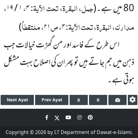
جمل، البقرۃ، تحت الآیۃ:
،
،
80 میں ہے۔
(
۴
۱ / ۱۹
مدارک، البقرۃ، تحت الآیۃ:
، ص
، ملتقطاً
)
۲۱
۴
اس طرح کے فاسد اور من گھڑت خیالات جب
ذہن میں جم جاتے ہیں تو پھر ان کی اصلاح بہت مشکل
ہوتی ہے۔
Next
Ayat
Prev
Ayat
Copyright © 2026 by I.T Department of Dawat-e-Islami.