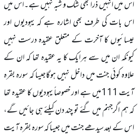
اس میں انہیں ذرا بھی شک و شبہ نہیں ہے۔اس میں
اس بات کی طرف بھی اشارہ ہے کہ یہودیوں اور
عیسائیوں کا آخرت کے متعلق عقیدہ درست نہیں
کیونکہ ان میں سے ہرایک کا یہ عقیدہ تھا کہ ان کے
علاوہ کوئی جنت میں داخل نہیں ہوگاجیسا کہ سورہ بقرہ
آیت 111میں ہے اور خصوصاً یہودیوں کا عقیدہ تھا
کہ ہم اگرجہنم میں گئے تو چند دن کیلئے ہی جائیں گے،
اس کے بعد سیدھے جنت میں جیسا کہ سورہ بقرہ آیت