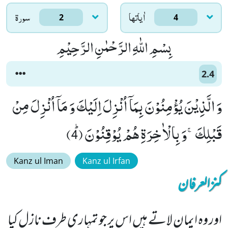
اٰياتها
سورۃ
2
4
بِسْمِ اللّٰهِ الرَّحْمٰنِ الرَّحِیْمِ
2.4
وَ الَّذِیْنَ یُؤْمِنُوْنَ بِمَاۤ اُنْزِلَ اِلَیْكَ وَ مَاۤ اُنْزِلَ مِنْ
قَبْلِكَۚ-وَ بِالْاٰخِرَةِ هُمْ یُوْقِنُوْنَﭤ (4)
Kanz ul Iman
Kanz ul Irfan
کنزالعرفان
اور وہ ایمان لاتے ہیں اس پر جو تمہاری طرف نازل کیا