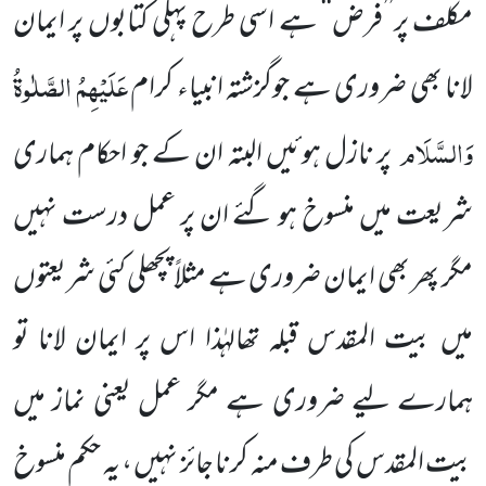
مکلف پر’’فرض‘‘ ہے اسی طرح پہلی کتابوں پر ایمان
عَلَیْہِمُ الصَّلٰوۃُ
لانا بھی ضروری ہے جوگزشتہ انبیاء کرام
وَالسَّلَام
پر نازل ہوئیں البتہ ان کے جو احکام ہماری
شریعت میں منسوخ ہو گئے ان پر عمل درست نہیں
مگر پھر بھی ایمان ضروری ہے مثلاً پچھلی کئی شریعتوں
میں بیت المقدس قبلہ تھالہٰذا اس پر ایمان لانا تو
ہمارے لیے ضروری ہے مگر عمل یعنی نماز میں
بیت المقدس کی طرف منہ کرنا جائز نہیں ، یہ حکم منسوخ