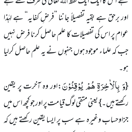
ہے اس کا ایک ایک لفظ
تعالیٰ کی طرف سے ہے
اور برحق ہے بقیہ تفصیلاً جاننا ’’فرضِ کفایہ‘‘ ہے لہٰذا
عوام پر اس کی تفصیلات کا علم حاصل کرنا فرض نہیں
جب کہ علماء موجود ہوں جنہوں نے یہ علم حاصل کرلیا
ہو۔
وَ بِالْاٰخِرَةِ هُمْ یُوْقِنُوْنَ
{
:اور وہ آخرت پر یقین
رکھتے ہیں۔} یعنی متقی لوگ قیامت پر اور جو کچھ اس میں
جزاوحساب وغیرہ ہے سب پر ایسا یقین رکھتے ہیں کہ