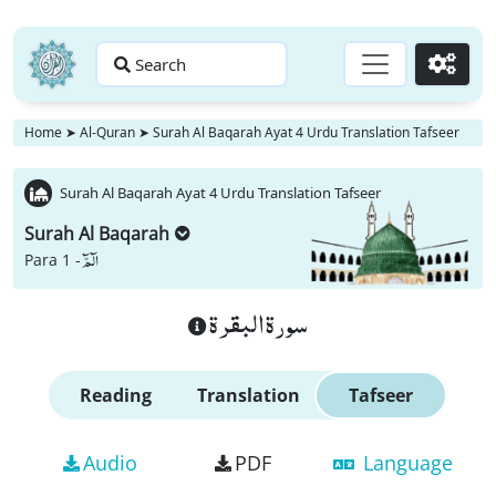
Search
Go
Home
➤
Al-Quran
➤
Surah Al Baqarah Ayat 4 Urdu Translation Tafseer
Surah Al Baqarah Ayat 4 Urdu Translation Tafseer
Surah Al Baqarah
الٓمّٓ
Para 1 -
سورة البقرة
Reading
Translation
Tafseer
Audio
PDF
Language