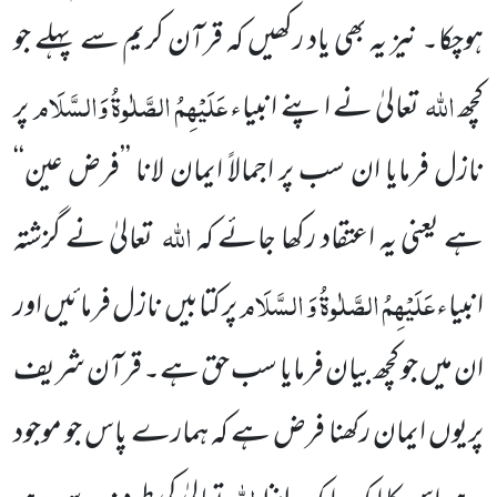
ہوچکا۔ نیز یہ بھی یاد رکھیں کہ قرآن کریم سے پہلے جو
اللہ
عَلَیْہِمُ الصَّلٰوۃُ وَالسَّلَام
کچھ
تعالیٰ نے اپنے انبیاء
پر
نازل فرمایا ان سب پر اجمالاً ایمان لانا ’’فرض عین‘‘
اللہ
ہے یعنی یہ اعتقاد رکھا جائے کہ
تعالیٰ نے گزشتہ
عَلَیْہِمُ الصَّلٰوۃُ وَ السَّلَام
انبیاء
پر کتابیں نازل فرمائیں اور
ان میں جو کچھ بیان فرمایا سب حق ہے۔ قرآن شریف
پریوں ایمان رکھنا فرض ہے کہ ہمارے پاس جو موجود
اللہ