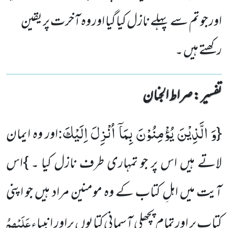
اور جو تم سے پہلے نازل کیا گیا اور وہ آخرت پر یقین
رکھتے ہیں ۔
تفسیر : ‎صراط الجنان
وَ الَّذِیْنَ یُؤْمِنُوْنَ بِمَاۤ اُنْزِلَ اِلَیْكَ
:
{
اور وہ ایمان
لاتے ہیں اس پر جو تمہاری طرف نازل کیا ۔ }اس
آیت میں اہلِ کتاب کے وہ مومنین مراد ہیں جو اپنی
عَلَیْہِمُ
کتاب پر اور تمام پچھلی آسمانی کتابوں پراور انبیاء