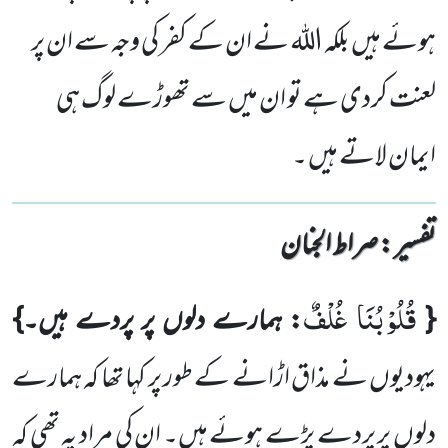
ہوئے ہیں بلکہ اللہ نے ان کے کفر کی وجہ سے ان پر
لعنت کردی ہے تو ان میں سے تھوڑے لوگ ہی
ایمان لاتے ہیں ۔
تفسیر : ‎صراط الجنان
قُلُوْبُنَا غُلْفٌ
{
: ہمارے دلوں پر پردے ہیں۔}
یہودیوں نے مذاق اڑانے کے طور پر کہا تھا کہ ہمارے
دلوں پر پردے
پڑے ہوئے ہیں۔ ان کی مراد یہ تھی کہ