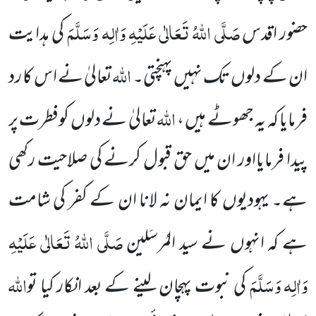
صَلَّی اللہُ تَعَالٰی عَلَیْہِ وَاٰلِہ وَسَلَّمَ
حضور اقدس
کی ہدایت
اللہ
ان کے دلوں تک نہیں پہنچتی۔
تعالیٰ نے اس کا رد
اللہ
فرمایا کہ یہ جھوٹے ہیں ،
تعالیٰ نے دلوں کوفطرت پر
پیدا فرمایااور ان میں حق قبول کرنے کی صلاحیت
رکھی
ہے۔ یہودیوں کا ایمان نہ لانا ان کے کفر کی شامت
صَلَّی اللہُ تَعَالٰی عَلَیْہِ
ہے کہ انہوں نے سید المُرسَلین
وَاٰلِہ وَسَلَّمَ
اللہ
کی نبوت پہچان لینے کے بعد انکار کیا تو