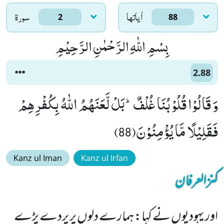
اٰياتها
سورۃ
2
88
بِسْمِ اللّٰهِ الرَّحْمٰنِ الرَّحِیْمِ
2.88
وَ قَالُوْا قُلُوْبُنَا غُلْفٌؕ-بَلْ لَّعَنَهُمُ اللّٰهُ بِكُفْرِهِمْ
فَقَلِیْلًا مَّا یُؤْمِنُوْنَ(88)
Kanz ul Iman
Kanz ul Irfan
کنزالعرفان
اور یہودیوں نے کہا: ہمارے دلوں پر پردے پڑے