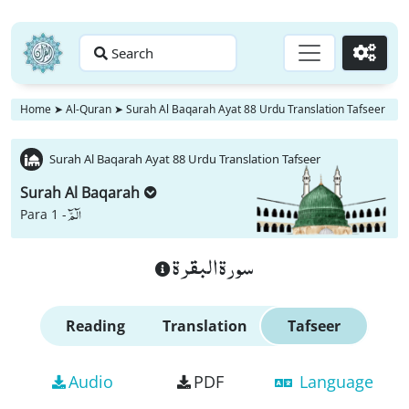
Search
Go
Home
➤
Al-Quran
➤
Surah Al Baqarah Ayat 88 Urdu Translation Tafseer
Surah Al Baqarah Ayat 88 Urdu Translation Tafseer
Surah Al Baqarah
الٓمّٓ
Para 1 -
سورة البقرة
Reading
Translation
Tafseer
Audio
PDF
Language