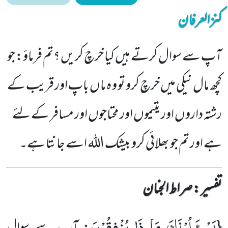
کنزالعرفان
آپ سے سوال کرتے ہیں کیا خرچ کریں ؟تم فرماؤ: جو
کچھ مال نیکی میں خرچ کرو تو و ہ ماں باپ اور قریب کے
رشتہ داروں اور یتیموں اور محتاجوں اور مسافر کے لئے
ہے اور تم جو بھلائی کرو بیشک اللہ اسے جانتا ہے۔
تفسیر : ‎صراط الجنان
یَسْــٴَـلُوْنَكَ مَا ذَا یُنْفِقُوْنَ