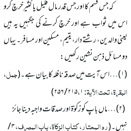
کہ جس قسم کا اور جس قدر مال قلیل یا کثیرخرچ کرو
اس میں ثواب ہے اور خرچ کرنے کی جگہیں یہ ہیں
یعنی والدین، رشتے دار، یتیم، مسکین اور مسافر۔ یہاں
دو مسائل ذہن نشین رکھیں :
جمل،
(
۱)…
اس آیت میں صدقہ نافلہ کا بیان ہے۔
(
البقرۃ، تحت الآیۃ:
،
۲۱۵
۱ / ۲۵۶)
(
۲)…
ماں باپ کو زکوٰۃ اور صدقات واجبہ دینا جائز
رد المحتار، کتاب الزکاۃ، باب المصرف،
نہیں۔
(
۳ /