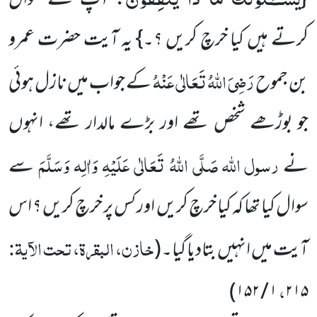
{
: آپ سے سوال
کرتے ہیں کیا خرچ کریں ؟۔} یہ آیت حضرت عمرو
رَضِیَ اللہُ تَعَالٰی عَنْہُ
بن جموح
کے جواب میں نازل ہوئی
جو بوڑھے شخص تھے اور بڑے مالدار تھے، انہوں
رسول
اللہ
صَلَّی اللہُ تَعَالٰی عَلَیْہِ وَاٰلِہ وَسَلَّمَ
نے
سے
سوال کیا تھا کہ کیا خرچ کریں اور کس پر خرچ کریں ؟ اس
خازن، البقرۃ، تحت الآیۃ:
آیت میں انہیں بتادیا گیا۔
(
،
۱ / ۱۵۲)
۲۱۵