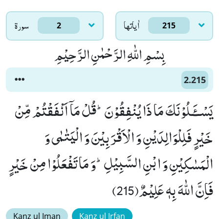
اٰياتها
سورۃ
2
215
بِسْمِ اللّٰهِ الرَّحْمٰنِ الرَّحِیْمِ
2.215
یَسْــٴَـلُوْنَكَ مَا ذَا یُنْفِقُوْنَؕ-قُلْ مَاۤ اَنْفَقْتُمْ مِّنْ
خَیْرٍ فَلِلْوَالِدَیْنِ وَ الْاَقْرَبِیْنَ وَ الْیَتٰمٰى وَ
الْمَسٰكِیْنِ وَ ابْنِ السَّبِیْلِؕ-وَ مَا تَفْعَلُوْا مِنْ خَیْرٍ
فَاِنَّ اللّٰهَ بِهٖ عَلِیْمٌ(215)
Kanz ul Iman
Kanz ul Irfan