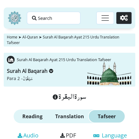
Search
Go
Home
➤
Al-Quran
➤
Surah Al Baqarah Ayat 215 Urdu Translation
Tafseer
Surah Al Baqarah Ayat 215 Urdu Translation Tafseer
Surah Al Baqarah
سَیَقُوْلُ
Para 2 -
سورة البقرة
Reading
Translation
Tafseer
Audio
PDF
Language