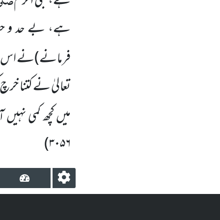
ہے،نبی اکرم
ہے، بے حد و حس
فرمانے)نے اس میں 
تعالیٰ نے کتنا خر
میں کچھ کمی نہیں ا
۳۰۵۶)