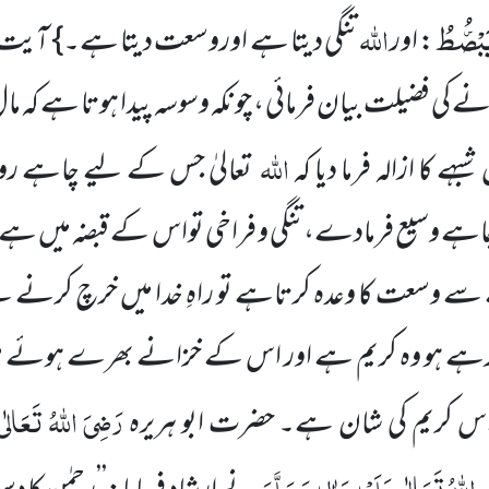
َبْصُۜطُ
اللہ
: اور
تنگی دیتا ہے اوروسعت دیتا ہے۔} آیت
رنے کی فضیلت بیان فرمائی ، چونکہ وسوسہ پیدا ہوتا ہے ک
اللہ
ہے کا ازالہ فرما دیا کہ
تعالیٰ جس کے لیے چاہے 
 وسیع فرمادے، تنگی و فراخی تواس کے قبضہ میں ہے اور
ے وسعت کا وعدہ کرتاہے تو راہِ خدا میں خرچ کرنے 
ررہے ہو وہ کریم ہے اور اس کے خزانے بھرے ہوئے ہیں
رَضِیَ اللہُ تَعَالٰی
اس کریم کی شان ہے۔ حضرت ابو ہریرہ
 اللہُ تَعَالٰی عَلَیْہِ وَاٰلِہٖ وَسَلَّمَ