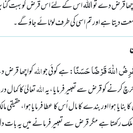
واچھا قرض دے تو اللہ اس کے لئے اس قرض کو بہت گنا ب
وسعت دیتا ہے اور تم اسی کی طرف لوٹائے جاؤ گے۔
قْرِضُ اللّٰهَ قَرْضًا حَسَنًا
اللہ
: ہے کوئی جو
کواچھا قرض دے
اللہ
چ کرنے کو قرض سے تعبیر فرمایا ،یہ
تعالیٰ کا کمال 
ا بنایا ہوا اور بندے کا مال اُس کا عطا فرمایا ہوا، حقیقی ما
لک رکھتا ہے مگر قرض سے تعبیر فرمانے میں یہ بات دل 