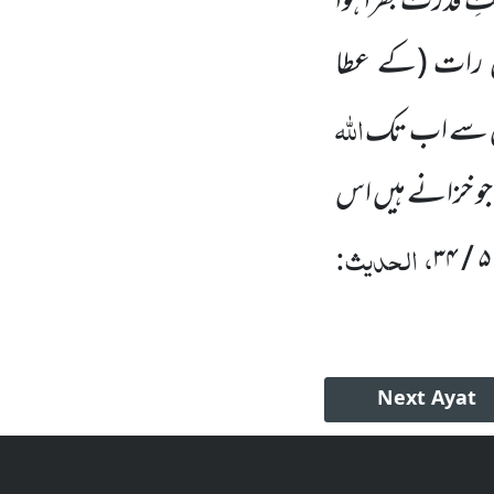
ستِ قدرت بھرا ہوا
ن رات (کے عطا
اللہ
دائش سے اب تک
 جو خزانے ہیں اس
، الحدیث:
۵ / ۳۴
Next
Ayat