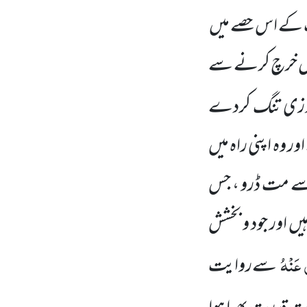
 کے اس حصے میں
ہ مال خرچ کرنے سے
روزی تنگ کردے
 وہ اپنی راہ میں
سے مت ڈرو ، جس
 اور جود و بخشش
 عَنْہُ
سےروایت