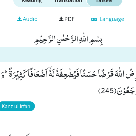
Reading
Translation
Tafseer
Audio
PDF
Language
بِسْمِ اللّٰهِ الرَّحْمٰنِ الرَّحِیْمِ
ضُ اللّٰهَ قَرْضًا حَسَنًا فَیُضٰعِفَهٗ لَهٗۤ اَضْعَافًا كَثِیْرَةًؕ-وَ ا
جَعُوْنَ(245)
Kanz ul Irfan