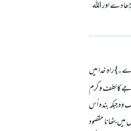
ڑھا دے اور اللہ
۔} راہِ خدا میں
درجے کا لطف و کرم
لک وہ جبکہ بندہ اُس
میں بٹھانا مقصود