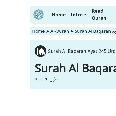
Read
Home
Intro
Quran
Home
➤
Al-Quran
➤
Surah Al Baqarah Ay
Surah Al Baqarah Ayat 245 Urd
Surah Al Baqar
سَیَقُوْلُ
Para 2 -