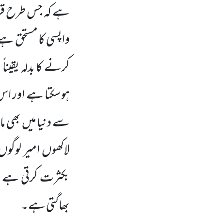
ہے کہ جس طرح قرض 
واپسی کا مستحق ہے 
کرنے کا بدلہ یقیناً
سے دنیا میں بھی م
لاکھوں امیر لوگو
بکثرت کرتی ہے او
بھاگتی ہے۔