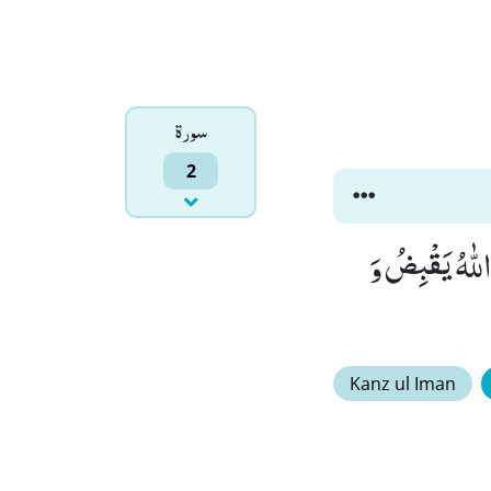
سورۃ
2
للّٰهُ یَقْبِضُ وَ
Kanz ul Iman