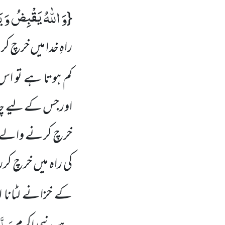
وَ اللّٰهُ یَقْبِضُ وَ ی
{
راہِ خدا میں خرچ ک
کم ہوتا ہے تو اس شب
اورجس کے لیے چاہے
خرچ کرنے والے س
کی راہ میں خرچ ک
کے خزانے لٹانا 
صَلَّی