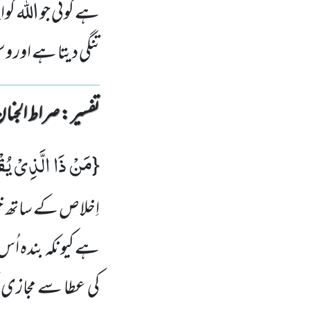
ہے کوئی جو اللہ ک
تنگی دیتا ہے اور 
تفسیر : ‎صراط الجنان
مَنْ ذَا الَّذِیْ یُ
{
اِخلاص کے ساتھ خر
ہے کیونکہ بندہ اُس ک
کی عطا سے مجازی م