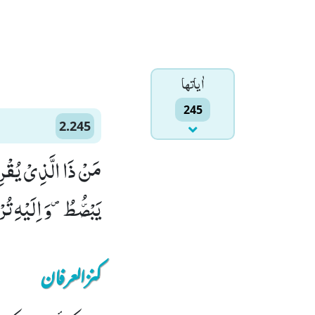
اٰياتها
245
2.245
مَنْ ذَا الَّذِیْ یُقْرِ
یَبْصُۜطُ۪-وَ اِلَیْهِ تُرْ
کنزالعرفان