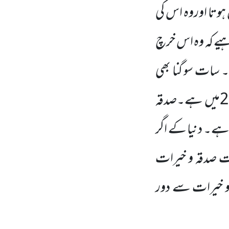
ہوتا اوروہ اس کی
اہیے کہ وہ اس خرچ
ا ۔ سات سو گنا بھی
ہوسکتا ہے اور اس سے لاکھوں گنا زائد بھی جیسا کہ سورۂ بقرہ کی آیت 261میں ہے۔صدقہ
 ہے۔ دنیا کے اگر
یت صدقہ و خیرات
 و خیرات سے دور