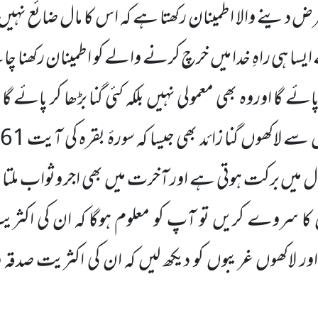
دینے والا اطمینان رکھتا ہے کہ اس کا مال ضائع نہیں 
ایسا ہی راہِ خدا میں خرچ کرنے والے کو اطمینان رکھنا چ
 پائے گا اوروہ بھی معمولی نہیں بلکہ کئی گنا بڑھا کر پائے گ
ال میں برکت ہوتی ہے اور آخرت میں بھی اجر وثواب ملتا
ں کا سروے کریں تو آپ کو معلوم ہوگا کہ ان کی اکثر
ر لاکھوں غریبوں کو دیکھ لیں کہ ان کی اکثریت صدقہ