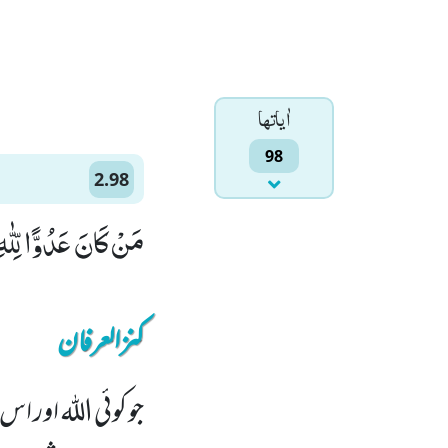
اٰياتها
98
2.98
مَنْ كَانَ عَدُوًّا لِّلّٰه
کنزالعرفان
جو کوئی اللہ اور ا