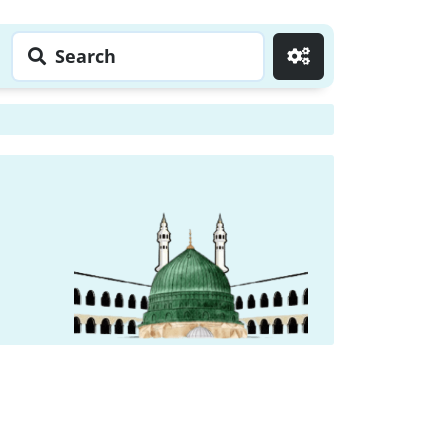
Search
Go