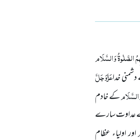
ِمُ الصَّلٰوۃُ وَالسَّلَام
عَزَّوَجَلَّ
دشمنی خدا
وَالسَّلَام
کے خادم
ے سے عداوت سارے
م
اور اولیاء عظام