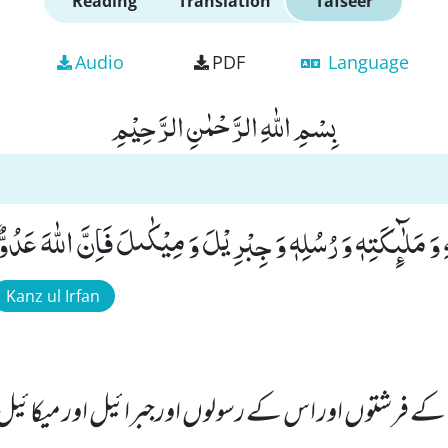
Reading
Translation
Tafseer
Audio
PDF
Language
بِسْمِ اللّٰهِ الرَّحْمٰنِ الرَّحِیْمِ
ِ وَ مَلٰٓىٕكَتِهٖ وَ رُسُلِهٖ وَ جِبْرِیْلَ وَ مِیْكٰىلَ فَاِنَّ اللّٰهَ عَدُوٌّ ل
Kanz ul Irfan
س کے فرشتوں اور اس کے رسولوں اورجبرائیل اور میکائیل کا