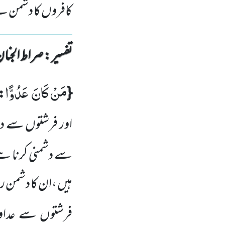
کافروں کا دشمن 
تفسیر : ‎صراط الجنان
مَنْ كَانَ عَدُوًّا
{
: 
اور فرشتوں سے دشم
سے دشمنی کرنا 
ہیں ،ان کا دشمن 
فرشتوں سے عداو