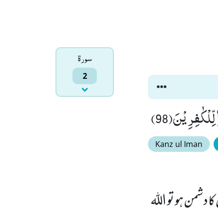
سورۃ
2
ِّلْكٰفِرِیْنَ(98)
Kanz ul Iman
 دشمن ہو تو اللہ