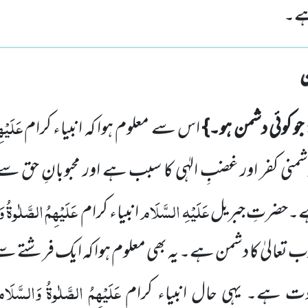
ہے۔
عَلَیْہ
جو کوئی دشمن ہو۔}
اس سے معلوم ہوا کہ انبیاء کرام
نی کفر اور غضبِ الہٰی کا سبب ہے اور محبوبانِ حق سے 
عَلَیْہِ السَّلَام
عَلَیْہِمُ الصَّلٰوۃُ 
ہے۔حضرتِ جبریل
انبیاء کرام
رب تعالیٰ کا دشمن ہے۔ یہ بھی معلوم ہوا کہ ایک فرشت
عَلَیْہِمُ الصَّلٰوۃُ وَالسَّلَا
ت ہے۔ یہی حال انبیاء کرام