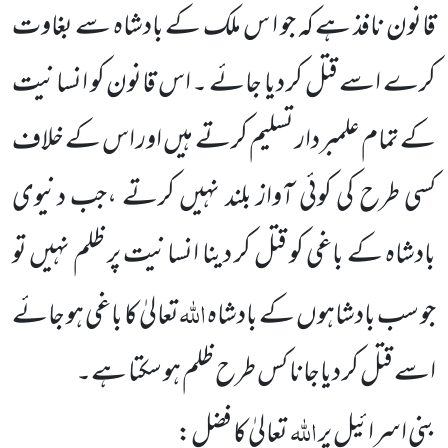
قانون نافذ ہے کہ جو ا س ملک کے بادشاہ سے بغاوت
کرے اسے قتل کر دیا جائے ۔ اس قانون کو انسانیت
کے تمام علمبردار تسلیم کرتے ہیں اور اس کے خلاف
کسی طرح کی کوئی آواز بلند نہیں کرتے ،جب دنیوی
بادشاہ کے باغی کو قتل کر دینا انسانیت پر ظلم نہیں تو
اللہ
جو سب بادشاہوں کے بادشاہ
تعالیٰ کا باغی ہو جائے
اسے قتل کر دیاجانا کس طرح ظلم ہو سکتا ہے۔
اللہ
بنی اسرائیل پر
تعالیٰ کا فضل: