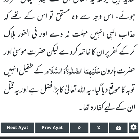
ہوئے، اس وجہ سے وہ مستحق تو اس کے تھے کہ
عذابِ الہٰی انہیں مہلت نہ دے اور فی الفور ہلاک
کرکے کفر پر ان کا خاتمہ کردے لیکن حضرت موسیٰ اور
عَلَیْہِمَا الصَّلٰوۃُ وَالسَّلَام
حضرت ہارون
کے طفیل انہیں
اللہ
توبہ کا موقع دیا گیا، یہ
تعالیٰ کابڑا فضل ہے اور یہ قتل
ان کے لیے کفارہ تھا۔
Next
Ayat
Prev
Ayat