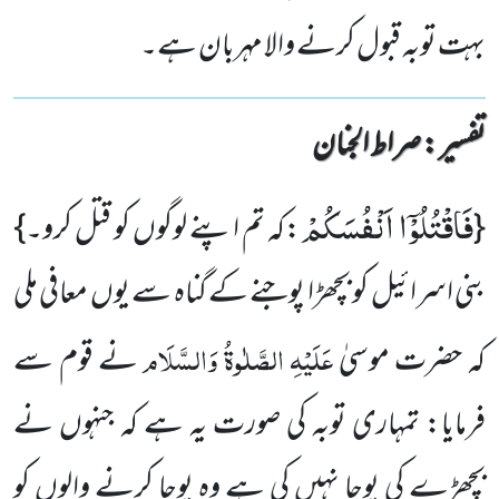
بہت توبہ قبول کرنے والا مہربان ہے۔
تفسیر : ‎صراط الجنان
فَاقْتُلُوْۤا اَنْفُسَكُمْ
{
:کہ تم اپنے لوگوں کو قتل کرو۔}
بنی اسرائیل کو بچھڑا پوجنے کے گناہ سے یوں معافی ملی
عَلَیْہِ الصَّلٰوۃُ وَالسَّلَام
کہ حضرت موسیٰ
نے قوم سے
فرمایا: تمہاری توبہ کی صورت یہ ہے کہ جنہوں نے
بچھڑے کی پوجا نہیں کی ہے وہ پوجا کرنے والوں کو