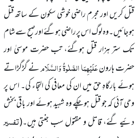
قتل کریں اور مجرم راضی خوشی سکون کے ساتھ قتل
ہوجائیں۔وہ لوگ اس پر راضی ہوگئے اورصبح سے شام
تک ستر ہزار قتل ہوگئے، تب حضرت موسیٰ اور
عَلَیْہِمَا الصَّلٰوۃُ وَالسَّلَام
حضرت ہارون
نے گڑگڑاتے
ہوئے بارگاہِ حق میں ان کی معافی کی التجاء کی۔ اس پر
وحی آئی کہ جو قتل ہوچکے وہ شہید ہوئے اور باقی بخش
تفسیر
دئیے گئے، قاتل و مقتول سب جنتی ہیں۔
(