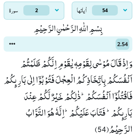
اٰياتها
سورۃ
2
54
بِسْمِ اللّٰهِ الرَّحْمٰنِ الرَّحِیْمِ
2.54
وَ اِذْ قَالَ مُوْسٰى لِقَوْمِهٖ یٰقَوْمِ اِنَّكُمْ ظَلَمْتُمْ
اَنْفُسَكُمْ بِاتِّخَاذِكُمُ الْعِجْلَ فَتُوْبُوْۤا اِلٰى بَارِ ىٕكُمْ
فَاقْتُلُوْۤا اَنْفُسَكُمْؕ-ذٰلِكُمْ خَیْرٌ لَّكُمْ عِنْدَ
بَارِىٕكُمْؕ- فَتَابَ عَلَیْكُمْؕ-اِنَّهٗ هُوَ التَّوَّابُ
الرَّحِیْمُ(54)