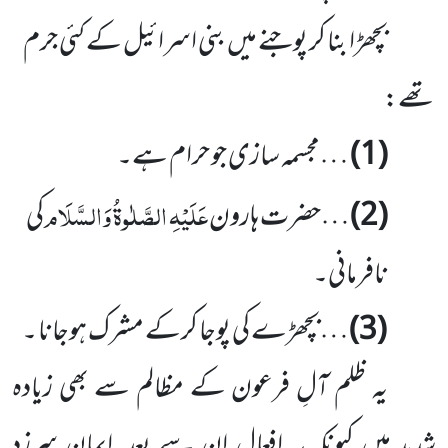
بچھڑا بنا کر پوجنے میں بنی اسرائیل کے کئی جرم
تھے:
(1)
…مجسمہ سازی جو حرام ہے۔
عَلَیْہِ الصَّلٰوۃُ وَالسَّلَام
(2)
…حضرت ہارون
کی
نافرمانی۔
(3)
…بچھڑے کی پوجا کرکے مشرک ہوجانا ۔
یہ ظلم آلِ فرعون کے مظالم سے بھی زیادہ
شدید ہیں کیونکہ یہ افعال ان سے بعد ِ ایمان سرزد