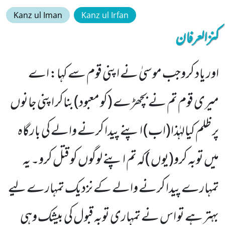
Kanz ul Iman
Kanz ul Irfan
کنزالعرفان
اور یاد کروجب موسیٰ نے اپنی قوم سے کہا: اے
میری قوم تم نے بچھڑے (کو معبود)بناکر اپنی جانوں
پر ظلم کیالہٰذا(اب) اپنے پیدا کرنے والے کی بارگاہ
میں توبہ کرو(یوں )کہ تم اپنے لوگوں کو قتل کرو۔ یہ
تمہارے پیدا کرنے والے کے نزدیک تمہارے لیے
بہتر ہے تو اس نے تمہاری توبہ قبول کی بیشک وہی