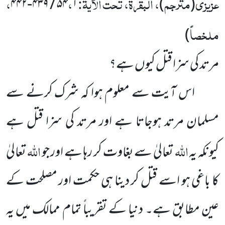
عزیزی
مترجم
، البقرۃ، تحت الآیۃ:
،
،
۵۴
۱ / ۴۳۹-۴۴۲
)
(
ملخصاً
)
مرتد کی سزا قتل کیوں ہے؟
اس آیت سے معلوم ہوا کہ شرک کرنے سے
مسلمان مرتد ہوجاتا ہے اور مرتد کی سزا قتل ہے
اللہ
اللہ
کیونکہ یہ
تعالیٰ سے بغاوت کر رہا ہے اور جو
تعالیٰ
کا باغی ہو اسے قتل کر دینا ہی حکمت اور مصلحت کے
عین مطابق ہے۔ دنیا کے تقریباً تمام ممالک میں یہ