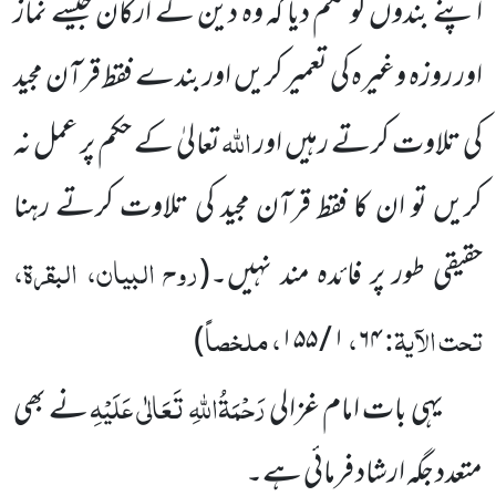
اپنے بندوں کو حکم دیا کہ وہ دین کے ارکان جیسے نماز
اور روزہ وغیرہ کی تعمیر کریں اور بندے فقط قرآن مجید
اللہ
کی تلاوت کرتے رہیں اور
تعالیٰ کے حکم پر عمل نہ
کریں تو ان کا فقط قرآن مجید کی تلاوت کرتے رہنا
روح البیان، البقرۃ،
حقیقی طور پر فائدہ مند نہیں۔
(
تحت الآیۃ:
،
، ملخصاً
)
۱ / ۱۵۵
۶۴
رَحْمَۃُاللہِ تَعَالٰی عَلَیْہِ
یہی بات امام غزالی
نے بھی
متعدد جگہ ارشاد فرمائی ہے۔