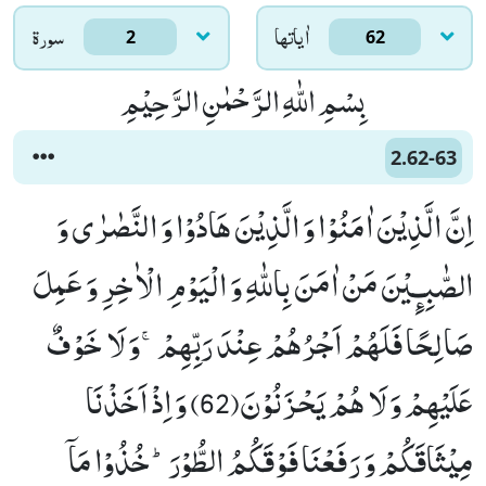
اٰياتها
سورۃ
2
62
بِسْمِ اللّٰهِ الرَّحْمٰنِ الرَّحِیْمِ
2.62-63
اِنَّ الَّذِیْنَ اٰمَنُوْا وَ الَّذِیْنَ هَادُوْا وَ النَّصٰرٰى وَ
الصّٰبِـٕیْنَ مَنْ اٰمَنَ بِاللّٰهِ وَ الْیَوْمِ الْاٰخِرِ وَ عَمِلَ
صَالِحًا فَلَهُمْ اَجْرُهُمْ عِنْدَ رَبِّهِمْۚ-وَ لَا خَوْفٌ
عَلَیْهِمْ وَ لَا هُمْ یَحْزَنُوْنَ(62) وَ اِذْ اَخَذْنَا
مِیْثَاقَكُمْ وَ رَفَعْنَا فَوْقَكُمُ الطُّوْرَؕ-خُذُوْا مَاۤ