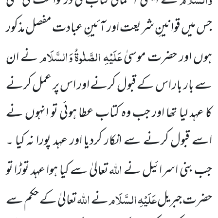
سے ایسی آسمانی کتاب کی درخواست کی تھی
جس میں قوانینِ شریعت اور آئینِ عبادت مفصل مذکور
عَلَیْہِ الصَّلٰوۃُ وَالسَّلَام
ہوں اور حضرت موسیٰ
نے ان
سے بار بار اس کے قبول کرنے اور اس پر عمل کرنے
کا عہد لیا تھا اور جب وہ کتاب عطا
ہوئی تو انہوں نے
اسے قبول کرنے سے انکار کردیا اور عہد پورا نہ کیا ۔
اللہ
جب بنی اسرائیل نے
تعالیٰ سے کیا ہوا عہد توڑا
تو
عَلَیْہِ السَّلَام
اللہ
حضرت جبریل
نے
تعالیٰ کے حکم سے