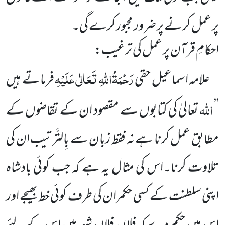
پر عمل کرنے پر ضرور مجبور کرے گی۔
احکامِ قرآن پر عمل کی ترغیب:
رَحْمَۃُاللہِ تَعَالٰی عَلَیْہِ
علامہ اسماعیل حقی
فرماتے ہیں
اللہ
’’
تعالیٰ کی کتابوں سے مقصود ان کے تقاضوں کے
مطابق عمل کرنا ہے نہ فقط زبان سے بِالتَّرتیب ان کی
تلاوت کرنا۔اس کی مثال یہ ہے کہ جب کوئی بادشاہ
اپنی سلطنت کے کسی حکمران کی طرف کوئی خط بھیجے اور