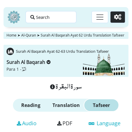
Search
Go
Home
➤
Al-Quran
➤
Surah Al Baqarah Ayat 62 Urdu Translation Tafseer
Surah Al Baqarah Ayat 62-63 Urdu Translation Tafseer
Surah Al Baqarah
الٓمّٓ
Para 1 -
سورة البقرة
Reading
Translation
Tafseer
Audio
PDF
Language