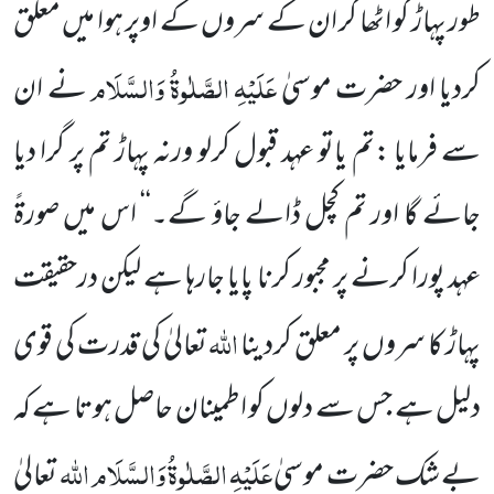
طور پہاڑ کو اٹھا کر ان کے سروں کے اوپر ہوا میں معلق
عَلَیْہِ الصَّلٰوۃُ وَالسَّلَام
کردیا اور حضرت موسیٰ
نے ان
سے فرمایا :تم یاتو عہد قبول کرلو ورنہ پہاڑ تم پر گرا دیا
جائے گا اور تم کچل ڈالے جاؤ گے۔‘‘ اس میں صورۃً
عہد پورا کرنے پر مجبور کرنا پایا جارہا ہے لیکن درحقیقت
اللہ
پہاڑ کا سروں پر معلق کردینا
تعالیٰ کی قدرت کی قوی
دلیل ہے جس سے دلوں کو اطمینان حاصل ہوتا ہے کہ
عَلَیْہِ الصَّلٰوۃُ وَالسَّلَام
اللہ
بے شک حضرت موسیٰ
تعالیٰ