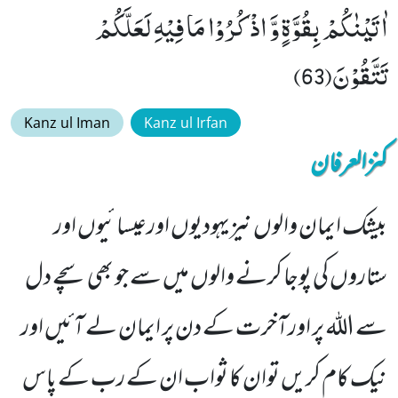
اٰتَیْنٰكُمْ بِقُوَّةٍ وَّ اذْكُرُوْا مَا فِیْهِ لَعَلَّكُمْ
تَتَّقُوْنَ(63)
Kanz ul Iman
Kanz ul Irfan
کنزالعرفان
بیشک ایمان والوں نیزیہودیوں اورعیسائیوں اور
ستاروں کی پوجا کرنے والوں میں سے جو بھی سچے دل
سے اللہ پر اورآخرت کے دن پر ایمان لے آئیں اور
نیک کام کریں توان کا ثواب ان کے رب کے پاس