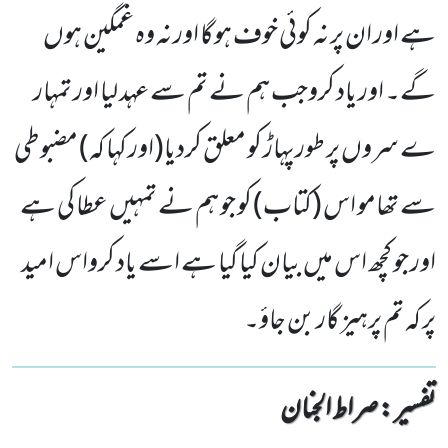
ہے اور ان پر نہ کوئی خوف ہوگا اور نہ وہ غمگین ہوں
گے۔ اور یاد کروجب ہم نے تم سے عہد لیا اور تمہار
ے سروں پر طورپہاڑ کو معلق کردیا(اور کہا کہ) مضبوطی
سے تھامو اس (کتاب) کو جو ہم نے تمہیں عطا کی ہے
اور جو کچھ اس میں بیان کیا گیا ہے اسے یاد کرواس امید
پر کہ تم پرہیز گار بن جاؤ۔
تفسیر : ‎صراط الجنان