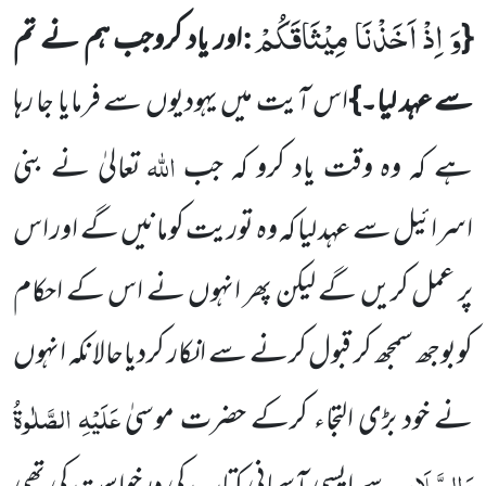
وَ اِذْ اَخَذْنَا مِیْثَاقَكُمْ
:
{
اور یاد کروجب ہم نے تم
سے عہد لیا۔}
اس آیت میں یہودیوں سے فرمایا جا رہا
اللہ
ہے کہ وہ وقت یاد کرو کہ جب
تعالیٰ نے بنی
اسرائیل سے عہد لیا کہ وہ توریت کومانیں گے اور اس
پر عمل کریں گے لیکن پھر انہوں نے اس کے احکام
کوبوجھ سمجھ کر قبول کرنے سے انکار کردیاحالانکہ انہوں
عَلَیْہِ الصَّلٰوۃُ
نے خود بڑی التجاء کرکے حضرت موسیٰ
وَالسَّلَام