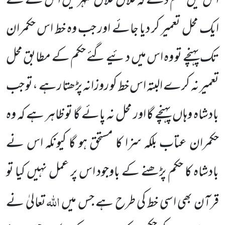
اس میں حکم دے کہ فلاں فلاں شہر میں اس کے لئے
ایک محل تعمیر کر دیا جائے اور جب وہ خط اس حکمران
تک پہنچے تو وہ اس میں دئیے گئے حکم کے مطابق محل
تعمیر نہ کرے البتہ اس خط کو روزانہ پڑھتا رہے ،تو جب
بادشاہ وہاں پہنچے گا اور محل نہ پائے گا تو ظاہر ہے کہ وہ
حکمران عتاب بلکہ سزا کا مستحق ہو گا کیونکہ اس نے
بادشاہ کا حکم پڑھنے کے باوجود اس پر عمل نہیں کیا تو
اللہ
قرآن بھی اسی خط کی طرح ہے جس میں
تعالیٰ نے