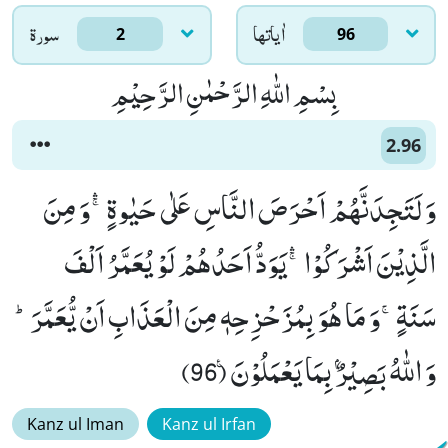
اٰياتها
سورۃ
2
96
بِسْمِ اللّٰهِ الرَّحْمٰنِ الرَّحِیْمِ
2.96
وَ لَتَجِدَنَّهُمْ اَحْرَصَ النَّاسِ عَلٰى حَیٰوةٍۚۛ-وَ مِنَ
الَّذِیْنَ اَشْرَكُوْاۚۛ-یَوَدُّ اَحَدُهُمْ لَوْ یُعَمَّرُ اَلْفَ
سَنَةٍۚ-وَ مَا هُوَ بِمُزَحْزِحِهٖ مِنَ الْعَذَابِ اَنْ یُّعَمَّرَؕ-
وَ اللّٰهُ بَصِیْرٌۢ بِمَا یَعْمَلُوْنَ۠ (96)
Kanz ul Iman
Kanz ul Irfan