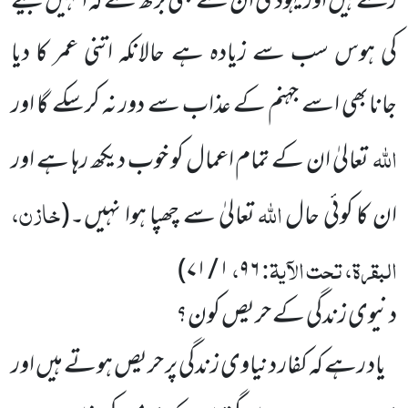
رکھتے ہیں اوریہودی ان سے بھی بڑھ گئے کہ انہیں جینے
کی ہوس سب سے زیادہ ہے حالانکہ اتنی عمر کا دیا
جانابھی اسے جہنم کے عذاب سے دور نہ کرسکے گا اور
اللہ
تعالیٰ ان کے تمام اعمال کو خوب دیکھ رہا ہے اور
اللہ
خازن،
ان کا کوئی حال
تعالیٰ سے چھپا ہوا نہیں۔
(
البقرۃ، تحت الآیۃ:
،
)
۱ / ۷۱
۹۶
دنیوی زندگی کے حریص کون؟
یاد رہے کہ کفار دنیاوی زندگی پر حریص ہوتے ہیں اور