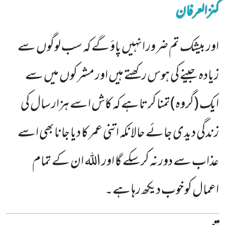
کنزالعرفان
اور بیشک تم ضرور انہیں پاؤ گے کہ سب لوگوں سے
زیادہ جینے کی ہوس رکھتے ہیں اور مشرکوں میں سے
ایک (گروہ)تمنا کرتاہے کہ کاش اسے ہزار سال کی
زندگی دیدی جائے حالانکہ اتنی عمر کا دیا جانابھی اسے
عذاب سے دور نہ کرسکے گا اور اللہ ان کے تمام
اعمال کو خوب دیکھ رہا ہے۔