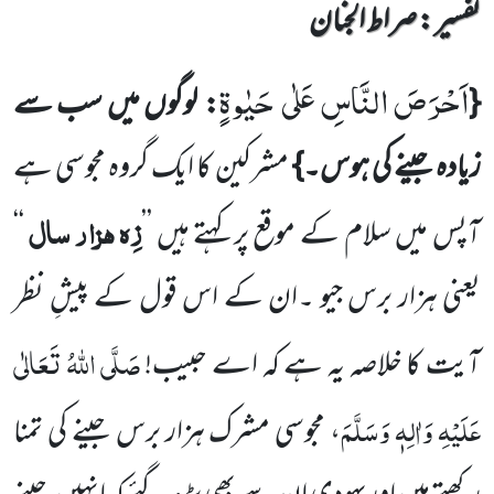
تفسیر : ‎صراط الجنان
اَحْرَصَ النَّاسِ عَلٰى حَیٰوةٍ
{
:
لوگوں میں سب سے
زیادہ جینے کی ہوس۔}
مشرکین کا ایک گروہ مجوسی ہے
زِہ ہزار سال
آپس میں سلام کے موقع پر کہتے ہیں ’’
‘‘
یعنی ہزار برس جیو ۔
ان کے اس قول کے پیشِ نظر
صَلَّی اللہُ تَعَالٰی
آیت کا خلاصہ یہ ہے کہ اے حبیب!
عَلَیْہِ وَاٰلِہٖ وَسَلَّمَ
، مجوسی مشرک ہزار برس جینے کی تمنا