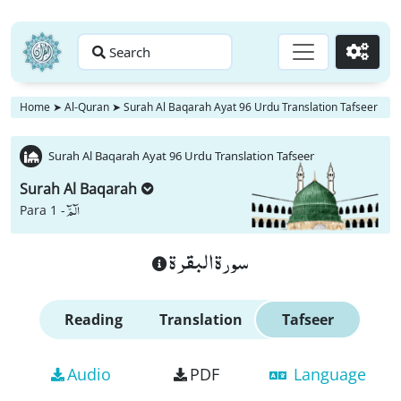
Search
Go
Home
➤
Al-Quran
➤
Surah Al Baqarah Ayat 96 Urdu Translation Tafseer
Surah Al Baqarah Ayat 96 Urdu Translation Tafseer
Surah Al Baqarah
الٓمّٓ
Para 1 -
سورة البقرة
Reading
Translation
Tafseer
Audio
PDF
Language