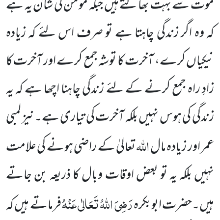
موت سے بہت بھاگتے ہیں جبکہ مومن کی شان یہ ہے
کہ وہ اگر زندگی چاہتا ہے تو صرف اس لئے کہ زیادہ
نیکیاں کرے، آخرت کا توشہ جمع کرے اور آخرت کا
زادِ راہ جمع کرنے کے لئے زندگی چاہنا اچھا ہے کہ یہ
زندگی کی ہوس نہیں بلکہ آخرت کی تیاری ہے۔نیز لمبی
اللہ
عمر اور زیادہ مال
تعالیٰ کے راضی ہونے کی علامت
نہیں بلکہ یہ تو بعض اوقات وبال کا ذریعہ بن جاتے
رَضِیَ اللہُ تَعَالٰی عَنْہُ
ہیں۔حضرت ابوبکرہ
فرماتے ہیں کہ