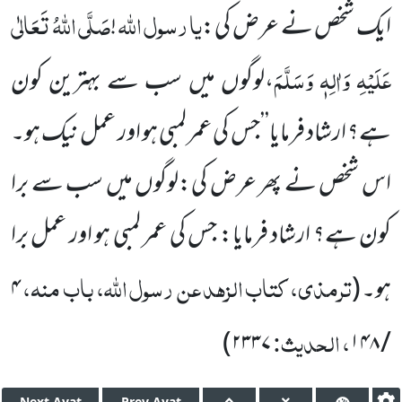
یا
رسول
اللہ
صَلَّی اللہُ تَعَالٰی
ایک شخص نے عرض کی:
!
عَلَیْہِ وَاٰلِہٖ وَسَلَّمَ
،لوگوں میں سب سے بہترین کون
ہے؟ ارشاد فرمایا’’جس کی عمر لمبی ہو اور عمل نیک ہو۔
اس شخص نے پھر عرض کی:لوگوں میں سب سے برا
کون ہے؟ ارشاد فرمایا: جس کی عمر لمبی ہو اور عمل برا
ترمذی، کتاب الزہد عن رسول اللہ، باب منہ،
ہو۔
(
۴
، الحدیث:
)
۲۳۳۷
/ ۱۴۸
Next
Ayat
Prev
Ayat