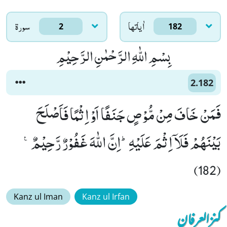
اٰياتها
سورۃ
2
182
بِسْمِ اللّٰهِ الرَّحْمٰنِ الرَّحِیْمِ
2.182
فَمَنْ خَافَ مِنْ مُّوْصٍ جَنَفًا اَوْ اِثْمًا فَاَصْلَحَ
بَیْنَهُمْ فَلَاۤ اِثْمَ عَلَیْهِؕ-اِنَّ اللّٰهَ غَفُوْرٌ رَّحِیْمٌ۠
(182)
Kanz ul Iman
Kanz ul Irfan
کنزالعرفان