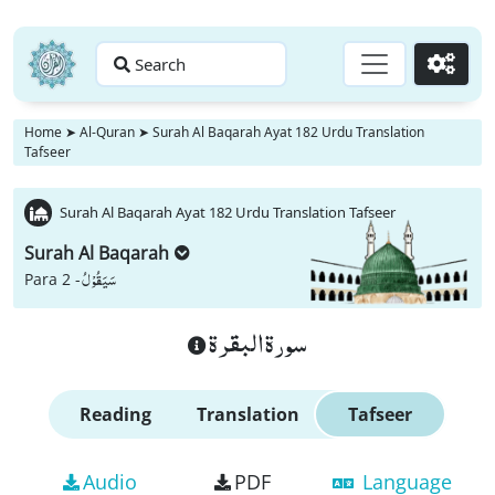
Search
Go
Home
➤
Al-Quran
➤
Surah Al Baqarah Ayat 182 Urdu Translation
Tafseer
Surah Al Baqarah Ayat 182 Urdu Translation Tafseer
Surah Al Baqarah
سَیَقُوْلُ
Para 2 -
سورة البقرة
Reading
Translation
Tafseer
Audio
PDF
Language