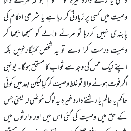
وصی یا رشتے داروغیرہ کو معلوم ہو کہ مرنے والا
وصیت میں کسی پر زیادتی کر رہا ہے یا شرعی احکام کی
پابندی نہیں کررہا تو مرنے والے کو سمجھا بجھا کر
وصیت درست کرا دے تو یہ شخص گنہگارنہیں بلکہ
اپنے نیک عمل کی وجہ سے ثواب کا مستحق ہوگا۔ یونہی
اگر فوت ہونے والا تو غلط وصیت کرگیالیکن بعد میں کوئی
حاکم یا عالم یا رشتے داروغیرہ یہ لوگ مُوصٰی لہ یعنی جس
کے حق میں وصیت کی گئی اس میں اور وارثوں میں