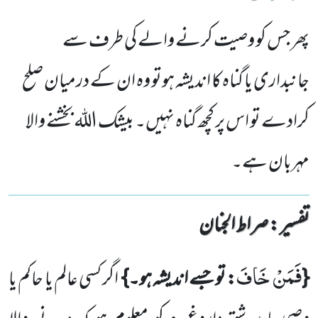
پھر جس کو وصیت کرنے والے کی طرف سے
جانبداری یا گناہ کا اندیشہ ہوتو وہ ان کے درمیان صلح
کرادے تو اس پر کچھ گناہ نہیں۔ بیشک اللہ بخشنے والا
مہربان ہے۔
تفسیر : ‎صراط الجنان
فَمَنْ خَافَ
{
: تو جسے اندیشہ ہو۔}
اگر کسی عالم یا حاکم یا