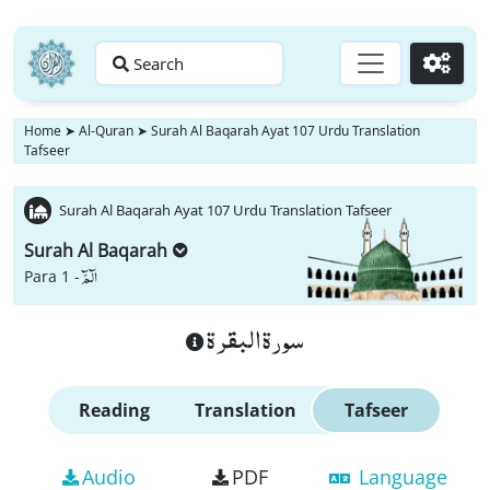
Search
Go
Home
➤
Al-Quran
➤
Surah Al Baqarah Ayat 107 Urdu Translation
Tafseer
Surah Al Baqarah Ayat 107 Urdu Translation Tafseer
Surah Al Baqarah
الٓمّٓ
Para 1 -
سورة البقرة
Reading
Translation
Tafseer
Audio
PDF
Language