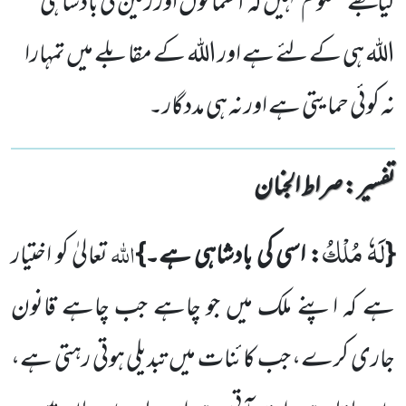
کیا تجھے معلوم نہیں کہ آسمانوں اور زمین کی بادشاہی
اللہ ہی کے لئے ہے اور اللہ کے مقابلے میں تمہارا
نہ کوئی حمایتی ہے اور نہ ہی مددگار۔
تفسیر : ‎صراط الجنان
لَهٗ مُلْكُ
اللہ
{
: اسی کی بادشاہی ہے۔}
تعالیٰ کو اختیار
ہے کہ اپنے ملک میں جو چاہے جب چاہے قانون
جاری کرے،
جب کائنات میں تبدیلی ہوتی رہتی ہے،