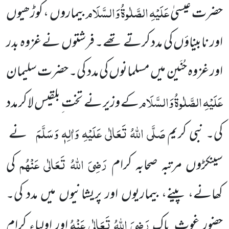
عَلَیْہِ الصَّلٰوۃُ وَالسَّلَام
حضرت عیسیٰ
بیماروں ، کوڑھیوں
اور نابیناؤں کی مدد کرتے تھے۔ فرشتوں نے غزوہ بدر
اور غزوہ حُنَین میں مسلمانوں کی مدد کی۔ حضرت سلیمان
عَلَیْہِ الصَّلٰوۃُ وَالسَّلَام
کے وزیر نے تخت ِ بلقیس لا کر مدد
صَلَّی اللہُ تَعَالٰی عَلَیْہِ وَاٰلِہٖ وَسَلَّمَ
کی۔ نبی کریم
نے
رَضِیَ اللہُ تَعَالٰی عَنْہُم
سینکڑوں مرتبہ صحابہ کرام
کی
کھانے، پینے، بیماریوں اور پریشانیوں میں مدد کی۔
رَضِیَ اللہُ تَعَالٰی عَنْہُ
حضور غوث ِ پاک
اور اولیاء کرام