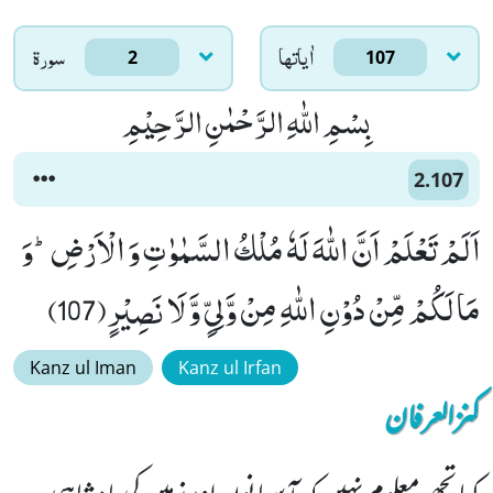
اٰياتها
سورۃ
2
107
بِسْمِ اللّٰهِ الرَّحْمٰنِ الرَّحِیْمِ
2.107
اَلَمْ تَعْلَمْ اَنَّ اللّٰهَ لَهٗ مُلْكُ السَّمٰوٰتِ وَ الْاَرْضِؕ-وَ
مَا لَكُمْ مِّنْ دُوْنِ اللّٰهِ مِنْ وَّلِیٍّ وَّ لَا نَصِیْرٍ(107)
Kanz ul Iman
Kanz ul Irfan
کنزالعرفان