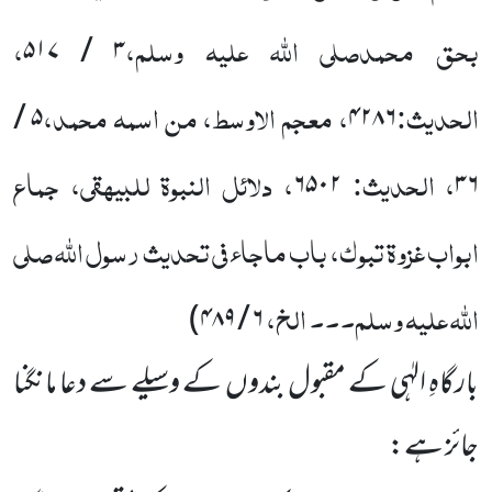
بحق محمدصلی اللہ علیہ وسلم،
،
۳ / ۵۱۷
الحدیث:
، معجم الاوسط، من اسمہ محمد،
۵ /
۴۲۸۶
، الحدیث:
، دلائل النبوۃ للبیہقی، جماع
۶۵۰۲
۳۶
ابواب غزوۃ تبوک، باب ماجاء فی تحدیث رسول اللہ صلی
اللہ علیہ وسلم۔۔۔ الخ،
۶ / ۴۸۹)
بارگاہِ الہٰی کے مقبول بندوں کے وسیلے سے دعا مانگنا
جائز ہے: