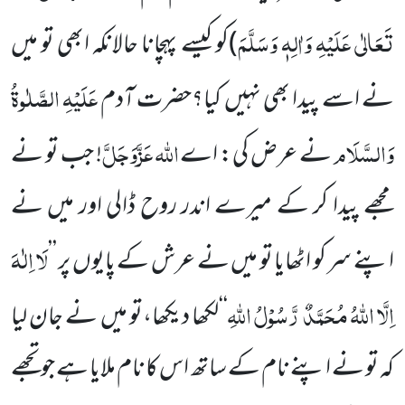
تَعَالٰی عَلَیْہِ وَاٰلِہٖ وَسَلَّمَ
)
کو کیسے پہچانا حالانکہ ابھی تو میں
عَلَیْہِ الصَّلٰوۃُ
نے اسے پیدا بھی نہیں کیا؟حضرت آدم
وَالسَّلَام
اللہ
عَزَّوَجَلَّ
نے عرض کی: اے
! جب تو نے
مجھے پیدا کر کے میرے اندر روح ڈالی اور میں نے
لَا اِلٰہَ
اپنے سر کو اٹھایا تو میں نے عرش کے پایوں پر ’’
اِلَّا اللہُ
مُحَمَّدٌ رَّسُوْلُ اللہِ
‘‘لکھا دیکھا،تو میں نے جان لیا
کہ تو نے اپنے نام کے ساتھ اس کا نام ملایا ہے جو تجھے