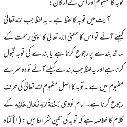
توبہ کا مفہوم اور اس کے ارکان:
اللہ
آیت میں توبہ کا لفظ ہے ۔ یہ لفظ جب
تعالیٰ
اللہ
کیلئے آئے تو اس کا معنیٰ
تعالیٰ کا اپنی رحمت کے
ساتھ بندے پر رجوع کرنا ہے یا بندے کی توبہ قبول
کرنا ہے اور یہ لفظ جب بندے کیلئے آئے تو دوسرے
اللہ
مفہوم میں ہے ۔توبہ کا اصل مفہوم
تعالیٰ کی طرف
رَحْمَۃُاللہِ تَعَالٰی عَلَیْہِ
رجوع کرنا ہے۔ امام نووی
کے
کلام کا خلاصہ ہے کہ توبہ کی تین شرائط ہیں : (
۱) گناہ