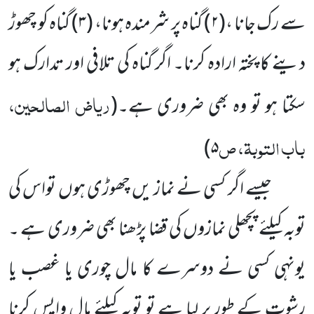
سے رک جانا ،(۲) گناہ پر شرمندہ ہونا، (۳) گناہ کو چھوڑ
دینے کا پختہ ارادہ کرنا۔ اگر گناہ کی تلافی اور تدارک ہو
ریاض الصالحین،
سکتا ہو تو وہ بھی ضروری ہے۔
(
باب التوبۃ، ص
۵)
جیسے اگر کسی نے نماز یں چھوڑی ہوں تواس کی
توبہ کیلئے پچھلی نمازوں کی قضا پڑھنا بھی ضروری ہے ۔
یونہی کسی نے دوسرے کا مال چوری یا غصب یا
رشوت کے طور پر لیا ہے تو توبہ کیلئے مال واپس کرنا