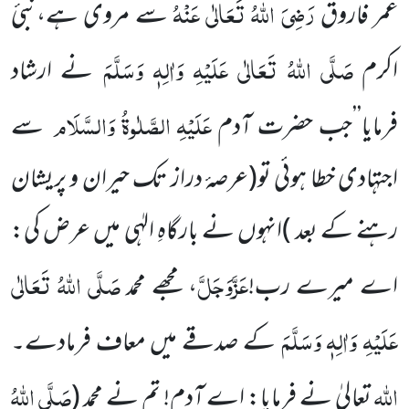
رَضِیَ اللہُ تَعَالٰی عَنْہُ
عمر فاروق
سے مروی ہے،نبیٔ
صَلَّی اللہُ تَعَالٰی عَلَیْہِ وَاٰلِہٖ وَسَلَّمَ
اکرم
نے ارشاد
عَلَیْہِ الصَّلٰوۃُ وَالسَّلَام
فرمایا’’جب حضرت آدم
سے
اجتہادی خطا ہوئی تو
(عرصۂ دراز تک حیران و پریشان
رہنے کے بعد )
انہوں نے بارگاہِ الہٰی میں عرض کی:
عَزَّوَجَلَّ
صَلَّی اللہُ تَعَالٰی
اے میرے رب!
، مجھے محمد
عَلَیْہِ وَاٰلِہٖ وَسَلَّمَ
کے صدقے میں معاف فرمادے۔
اللہ
صَلَّی اللہُ
تعالیٰ نے فرمایا: اے آدم! تم نے محمد
(