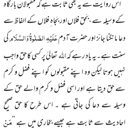
اس روایت سے یہ بھی ثابت ہے کہ مقبولان بارگاہ
کے وسیلہ سے ،بَحق فلاں اور بَجاہ ِ فلاں کے الفاظ سے
عَلَیْہِ الصَّلٰوۃُ وَالسَّلَام
دعا مانگنا جائز اور حضرت آدم
کی
اللہ
سنت ہے۔یہ یاد رہے کہ
تعالیٰ پر کسی کا حق واجب
نہیں ہوتا لیکن وہ اپنے مقبولوں کو اپنے فضل و کرم
سے حق دیتا ہے اور اسی فضل و کرم والے حق کے
وسیلہ سے دعا کی جاتی ہے ۔ اس طرح کا حق صحیح
مَنْ
احادیث سے ثابت ہے جیسے بخاری میں ہے ’’