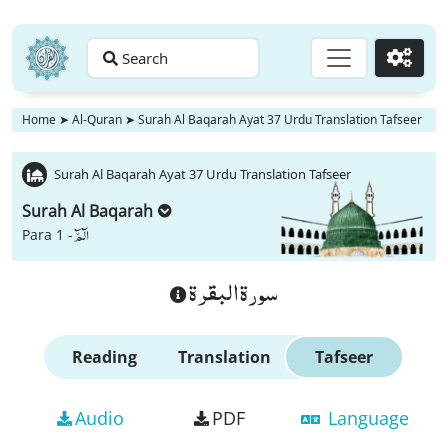
Search
Go
Home
➤
Al-Quran
➤
Surah Al Baqarah Ayat 37 Urdu Translation Tafseer
Surah Al Baqarah Ayat 37 Urdu Translation Tafseer
Surah Al Baqarah
الٓمّٓ
Para 1 -
سورة البقرة
Reading
Translation
Tafseer
Audio
PDF
Language