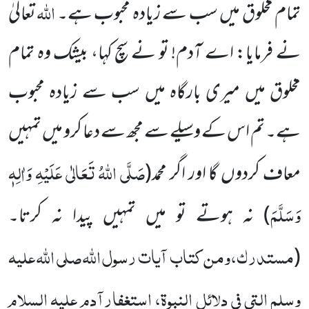
اللہ
تمام مخلوق میں سب سے زیادہ محبوب ہے۔
تعالیٰ
نے فرمایا: اے آدم! تو نے سچ کہا، بیشک وہ تمام
مخلوق میں میری بارگاہ میں سب سے زیادہ محبوب
ہے۔ تم اس کے وسیلے سے مجھ سے دعا کرو میں تمہیں
صَلَّی اللہُ تَعَالٰی عَلَیْہِ وَاٰلِہٖ
معاف کردوں گا اور اگر محمد
(
وَسَلَّمَ
)
نہ ہوتے تو میں تمہیں پیدا نہ کرتا۔
مستدرک،ومن کتاب آیات رسول اللہ صلی اللہ علیہ
(
وسلم التی فی دلائل النبوۃ، استغفارآدم علیہ السلام