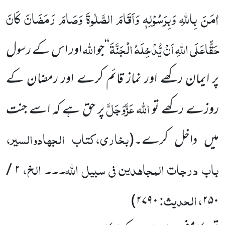
اٰمَنَ بِاﷲِ وَبِرَسُوْلِہٖ وَاَقَامَ الصَّلٰوۃَ وَصَامَ رَمَضَانَ کَانَ
حَقًّاعَلَی اﷲِ اَنْ یُّدْخِلَہُ الْجَنَّۃَ
اللہ
‘‘جو
اور اس کے رسول
پر ایمان رکھے اور نماز قائم کرے اور رمضان کے
اللہ
عَزَّوَجَلَّ
روزے رکھے تو
پر حق ہے کہ اسے جنت
بخاری،کتاب الجھادوالسیر،
میں داخل کرے۔
(
باب درجات المجاھدین فی سبیل اللہ۔۔۔ الخ،
۲ /
، الحدیث:
۲۷۹۰)
۲۵۰