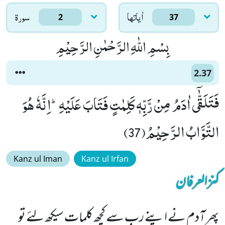
اٰياتها
سورۃ
2
37
بِسْمِ اللّٰهِ الرَّحْمٰنِ الرَّحِیْمِ
2.37
فَتَلَقّٰۤى اٰدَمُ مِنْ رَّبِّهٖ كَلِمٰتٍ فَتَابَ عَلَیْهِؕ-اِنَّهٗ هُوَ
التَّوَّابُ الرَّحِیْمُ(37)
Kanz ul Iman
Kanz ul Irfan
کنزالعرفان
پھر آدم نے اپنے رب سے کچھ کلمات سیکھ لئے تو