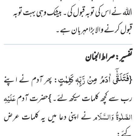
اللہ نے اس کی توبہ قبول کی۔ بیشک وہی بہت توبہ
قبول کرنے والا بڑامہربان ہے۔
تفسیر : ‎صراط الجنان
فَتَلَقّٰۤى اٰدَمُ مِنْ رَّبِّهٖ كَلِمٰتٍ
{
: پھر آدم نے اپنے
عَلَیْہِ
رب سے کچھ کلمات سیکھ لئے۔ }حضرت آدم
الصَّلٰوۃُ وَالسَّلَام
نے اپنی دعا میں یہ کلمات عرض
کئے: