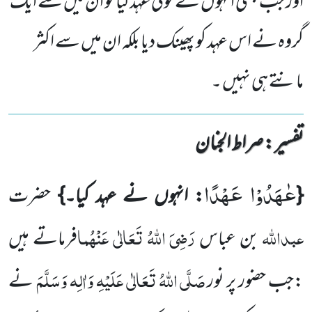
اور جب کبھی انہوں نے کوئی عہدکیا تو ان میں سے ایک
گروہ نے اس عہد کو پھینک دیا بلکہ ان میں سے اکثر
مانتے ہی نہیں ۔
تفسیر : ‎صراط الجنان
عٰهَدُوْا عَهْدًا
{
: انہوں نے عہد کیا۔}
حضرت
عبداللہ
رَضِیَ اللہُ تَعَالٰی عَنْہُما
بن عباس
فرماتے ہیں
صَلَّی اللہُ تَعَالٰی عَلَیْہِ وَاٰلِہ وَسَلَّمَ
:جب حضور پر نور
نے