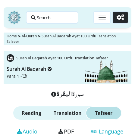
Search
Go
Home
➤
Al-Quran
➤
Surah Al Baqarah Ayat 100 Urdu Translation
Tafseer
Surah Al Baqarah Ayat 100 Urdu Translation Tafseer
Surah Al Baqarah
الٓمّٓ
Para 1 -
سورة البقرة
Reading
Translation
Tafseer
Audio
PDF
Language