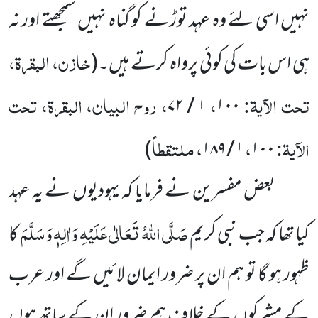
نہیں اسی لئے وہ عہد توڑنے کو گناہ
نہیں سمجھتے اور نہ
خازن، البقرۃ،
ہی اس بات کی کوئی پرواہ کرتے ہیں۔
(
تحت الآیۃ:
،
، روح البیان، البقرۃ، تحت
۱ / ۷۲
۱۰۰
الآیۃ:
،
، ملتقطاً
)
۱ / ۱۸۹
۱۰۰
بعض مفسرین نے فرمایا کہ یہودیوں نے یہ عہد
صَلَّی اللہُ تَعَالٰی عَلَیْہِ وَاٰلِہٖ وَسَلَّمَ
کیا تھا کہ جب نبی کریم
کا
ظہور ہو گا تو ہم ان پر ضرور ایمان لائیں گے اور عرب
کے مشرکوں کے خلاف ہم ضرور ان کے ساتھ ہوں