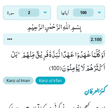
اٰياتها
سورۃ
2
100
بِسْمِ اللّٰهِ الرَّحْمٰنِ الرَّحِیْمِ
2.100
اَوَ كُلَّمَا عٰهَدُوْا عَهْدًا نَّبَذَهٗ فَرِیْقٌ مِّنْهُمْؕ-بَلْ
اَكْثَرُهُمْ لَا یُؤْمِنُوْنَ(100)
Kanz ul Iman
Kanz ul Irfan
کنزالعرفان