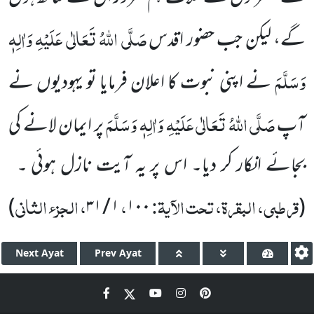
صَلَّی اللہُ تَعَالٰی عَلَیْہِ وَاٰلِہٖ
گے، لیکن جب حضور اقدس
وَسَلَّمَ
نے اپنی نبوت کا اعلان فرمایا تو یہودیوں نے
صَلَّی اللہُ تَعَالٰی عَلَیْہِ وَاٰلِہٖ وَسَلَّمَ
آپ
پر ایمان لانے کی
بجائے انکار کر دیا۔ اس پر یہ آیت نازل ہوئی ۔
قرطبی، البقرۃ، تحت الآیۃ:
،
، الجزء الثانی
)
۱ / ۳۱
۱۰۰
(
Next
Ayat
Prev
Ayat