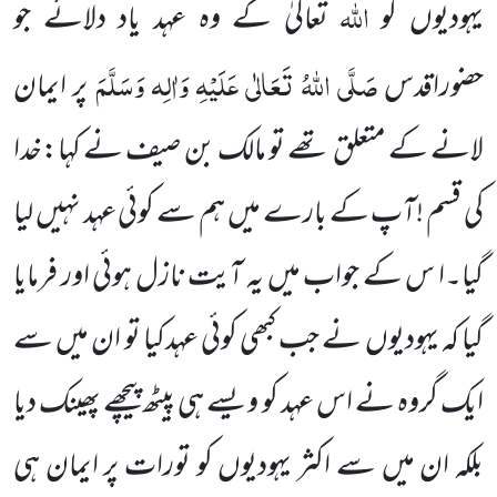
اللہ
یہودیوں کو
تعالیٰ کے وہ عہد یاد دلائے جو
صَلَّی اللہُ تَعَالٰی عَلَیْہِ وَاٰلِہ وَسَلَّمَ
حضوراقدس
پر ایمان
لانے کے متعلق تھے تو مالک بن صیف نے کہا:خدا
کی قسم !آپ کے بارے میں ہم سے کوئی عہد نہیں لیا
گیا۔ا س کے جواب
میں یہ آیت نازل ہوئی اور فرمایا
گیا کہ یہودیوں نے جب کبھی کوئی عہدکیا تو ان میں سے
ایک گروہ نے اس عہد کو ویسے ہی پیٹھ
پیچھے پھینک دیا
بلکہ ان میں سے اکثر یہودیوں کو تورات پر ایمان ہی