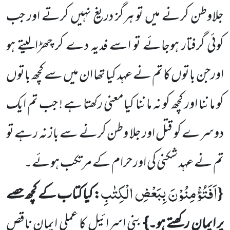
جلاوطن کرنے میں تو ہرگز دریغ نہیں کرتے اور جب
کوئی گرفتار ہوجائے تو اسے فدیہ دے کر چھڑالیتے ہو
اورجن باتوں کا تم نے عہد کیا تھا ان میں سے کچھ باتوں
کو ماننا اور کچھ کو نہ ماننا کیامعنی رکھتا ہے ! جب تم ایک
دوسرے کو قتل اور جلا وطن کرنے سے باز نہ رہے تو
تم نے عہد شکنی کی اور حرام کے مرتکب ہوئے۔
اَفَتُؤْمِنُوْنَ بِبَعْضِ الْكِتٰبِ
{
: کیا کتاب کے کچھ حصے
پر ایمان رکھتے ہو۔}
بنی اسرائیل کا عملی ایمان ناقص