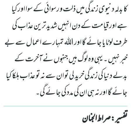
کا بدلہ دنیوی زندگی میں ذلت و رسوائی کے سوا اور کیا
ہے اور قیامت کے دن انہیں شدید ترین عذاب کی
طرف لوٹایا جائے گا اور اللہ تمہارے اعمال سے بے
خبر نہیں ۔ یہی وہ لوگ ہیں جنہوں نے آخرت کے
بدلے دنیا کی زندگی خرید لی تو ان سے نہ تو عذاب ہلکا کیا
جائے گا اور نہ ہی ان کی مدد کی جائے گی۔
تفسیر : ‎صراط الجنان