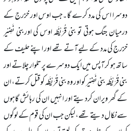
دوسرا اس کی مدد کرے گا۔جب اوس اور خزرج کے
درمیان جنگ ہوتی تو بنی قُرَیْظَہ اوس کی اوربنی نَضِیْر
خزرج کی مدد کے لیے آتے تھے اور اپنے حلیف
کے
ساتھ ہو کر آپس میں ایک دوسرے پر تلوار چلاتے اور
بنی قُرَیْظَہ بنی نَضِیْر کو اور وہ بنی قُرَیْظَہ کو قتل کرتے، ان
کے گھر ویران
کردیتے اور انہیں ان کی رہائش گاہوں
سے نکال دیتے تھے، لیکن جب ان کی قوم کے لوگوں