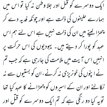
ایک دوسرے کو قتل اور جلا وطن نہ کیا تو اس میں
ہمارے حلیفوں کی ذلت ہے اور چونکہ فدیہ دے کر
چھڑا لینے میں ان کی ذلت نہیں ہے اس لئے ہم اس
عہد کو پورا کر دیتے ہیں۔ یہودیوں کی اس حرکت پر
انہیں اس آیت میں ملامت کی جارہی ہے کہ جب تم
نے اپنوں کی خونریزی نہ کرنے، ان کو بستیوں سے نہ
نکالنے اور ان کے اسیروں کو چھڑانے کا عہد کیا تھا
تویہ کیا دو رنگی ہے کہ تم ایک دوسرے کو قتل اور