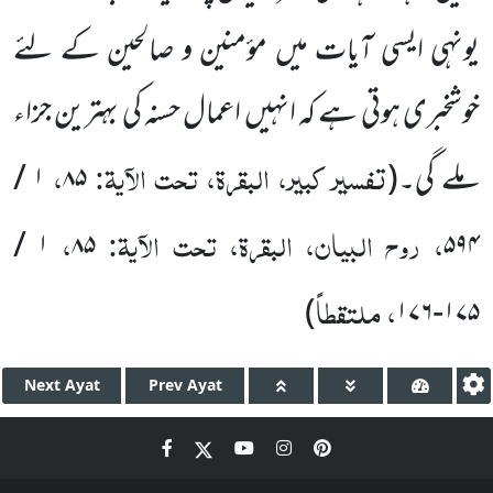
یونہی ایسی آیات میں مؤمنین و صالحین کے لئے
خوشخبری ہوتی ہے کہ انہیں اعمال حسنہ کی بہترین جزاء
تفسیر کبیر، البقرۃ، تحت الآیۃ:
،
ملے گی۔
(
۸۵
۱ /
، روح البیان، البقرۃ، تحت الآیۃ:
،
۱ /
۸۵
۵۹۴
،
ملتقطاً
)
۱۷۵-۱۷۶
Next
Ayat
Prev
Ayat