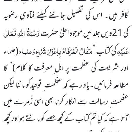
کافر ہیں۔ اس کی تفصیل جاننے کیلئے فتاوی رضویہ
رَحْمَۃُ
اللہِ تَعَالٰی
کی
21
ویں جلد میں موجود اعلیٰ حضرت
عَلَیْہِ
مَقَالُ الْعُرَفَاءُ بِاِعْزَازِ شَرْعٍ وَعلماء
کی کتاب ’’
(علماء
اور شریعت کی عظمت پر اہل ِمعرفت کا کلام)
‘‘ کا
مطالعہ فرمائیں۔یاد رہے کہ عظمت ِ توحیدکو ماننا لیکن
عظمت ِ رسالت سے انکار کرنا بھی اسی زُمرے میں
آتا ہے کہ کیا تم کتاب کے کچھ حصے کو مانتے ہو اور کچھ