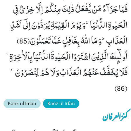
فَمَا جَزَآءُ مَنْ یَّفْعَلُ ذٰلِكَ مِنْكُمْ اِلَّا خِزْیٌ فِی
الْحَیٰوةِ الدُّنْیَاۚ-وَ یَوْمَ الْقِیٰمَةِ یُرَدُّوْنَ اِلٰۤى اَشَدِّ
الْعَذَابِؕ-وَ مَا اللّٰهُ بِغَافِلٍ عَمَّا تَعْمَلُوْنَ(85)
اُولٰٓىٕكَ الَّذِیْنَ اشْتَرَوُا الْحَیٰوةَ الدُّنْیَا بِالْاٰخِرَةِ٘-
فَلَا یُخَفَّفُ عَنْهُمُ الْعَذَابُ وَ لَا هُمْ یُنْصَرُوْنَ۠
(86)
Kanz ul Iman
Kanz ul Irfan
کنزالعرفان