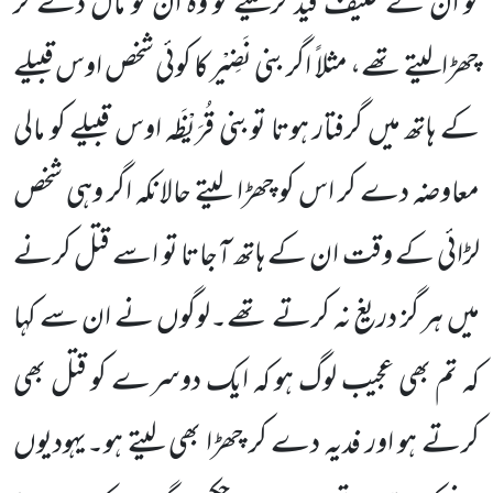
کو ان کے حلیف قید کرلیتے تو وہ ان کو مال دے کر
چھڑالیتے تھے، مثلا ً اگر بنی نَضِیْر کا کوئی شخص اوس قبیلے
کے ہاتھ میں گرفتار ہوتا توبنی قُرَیْظَہ اوس قبیلے کو مالی
معاوضہ دے کر اس کو چھڑا لیتے حالانکہ اگر وہی شخص
لڑائی کے وقت ان کے ہاتھ آجاتا تو اسے قتل کرنے
میں ہر گز دریغ نہ کرتے تھے۔لوگوں نے ان سے کہا
کہ تم بھی عجیب لوگ ہو کہ ایک دوسرے کو قتل بھی
کرتے ہو اور فدیہ دے کر چھڑا بھی لیتے ہو۔یہودیوں