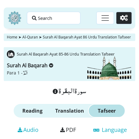
Search
Go
Home
➤
Al-Quran
➤
Surah Al Baqarah Ayat 86 Urdu Translation Tafseer
Surah Al Baqarah Ayat 85-86 Urdu Translation Tafseer
Surah Al Baqarah
الٓمّٓ
Para 1 -
سورة البقرة
Reading
Translation
Tafseer
Audio
PDF
Language