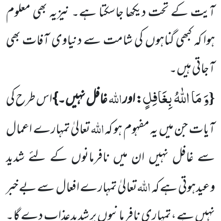
آیت کے تحت دیکھا جاسکتا ہے۔ نیزیہ بھی معلوم
ہوا کہ کبھی گناہوں کی شامت سے دنیاوی آفات بھی
آجاتی ہیں۔
وَ مَا اللّٰهُ بِغَافِلٍ
{
اللہ
: اور
غافل نہیں۔}
اس طرح کی
اللہ
آیات جن میں یہ مفہوم ہو کہ
تعالیٰ تمہارے اعمال
سے غافل نہیں ان میں نافرمانوں کے لئے شدید
اللہ
وعیدہوتی ہے کہ
تعالیٰ تمہارے افعال سے بے خبر
نہیں ہے ،تمہاری نافر مانیوں پر شدید
عذاب دے گا۔