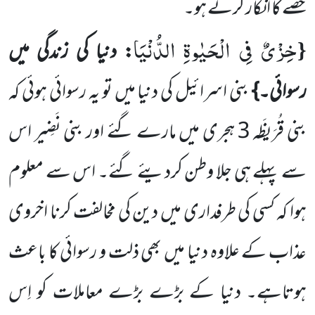
حصے کا انکار کرتے
ہو۔
خِزْیٌ فِی الْحَیٰوةِ الدُّنْیَا
{
: دنیا کی زندگی میں
رسوائی۔}
بنی اسرائیل کی دنیا میں تو یہ رسوائی ہوئی کہ
بنی قُرَیظَہ
3
ہجری میں مارے
گئے اور بنی نَضِیر اس
سے پہلے ہی جلا وطن کردیئے گئے۔ اس سے معلوم
ہوا کہ کسی کی طرفداری میں دین کی مخالفت کرنا اخروی
عذاب کے علاوہ دنیا میں بھی ذلت و رسوائی کا باعث
ہوتاہے۔ دنیا کے بڑے بڑے معاملات کو اِس