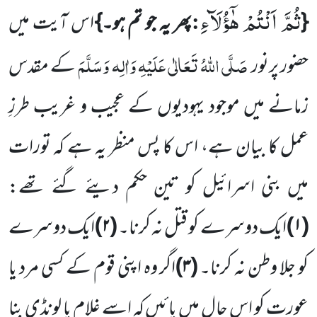
ثُمَّ اَنْتُمْ هٰۤؤُلَآءِ
:
{
پھر یہ جو تم ہو۔}
اس آیت میں
صَلَّی اللہُ تَعَالٰی عَلَیْہِ وَاٰلِہ وَسَلَّمَ
حضور پرنور
کے مقدس
زمانے میں موجود
یہودیوں کے عجیب و غریب طرزِ
عمل کا بیان ہے، اس کا پس منظر یہ ہے کہ تورات
میں بنی اسرائیل کو تین حکم دیئے گئے تھے:
(
۱
)
ایک دوسرے کو قتل نہ کرنا۔
(
۲
)
ایک دوسرے
کو جلا وطن نہ کرنا۔
(
۳
)
اگر وہ اپنی قوم کے کسی مرد یا
عورت کو اس حال میں پائیں کہ اسے غلام یا لونڈی بنا