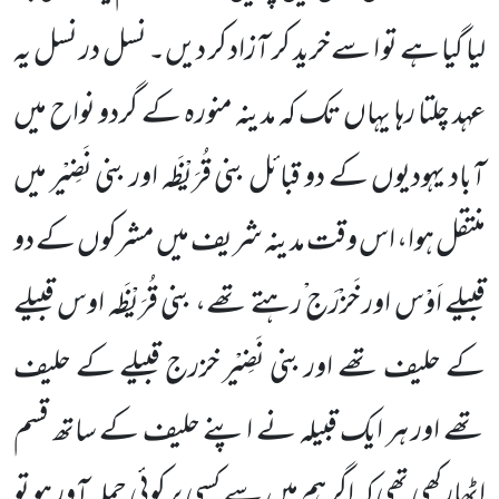
لیا گیا ہے تو ا سے خرید کر آزاد کر دیں۔ نسل در نسل یہ
عہد چلتا رہا یہاں تک کہ مدینہ منورہ کے گردو نواح میں
آباد یہودیوں کے دو قبائل بنی قُرَیْظَہ اور بنی نَضِیْر میں
منتقل ہوا، اس وقت مدینہ شریف میں مشرکوں کے دو
قبیلے اَوْس اور خَزْرَج ْرہتے تھے، بنی قُرَیْظَہ اوس قبیلے
کے حلیف تھے اور بنی نَضِیْر خزرج قبیلے کے حلیف
تھے اور ہر ایک قبیلہ نے اپنے حلیف کے ساتھ قسم
اٹھارکھی تھی کہ اگر ہم میں سے کسی پر کوئی حملہ آور ہو تو