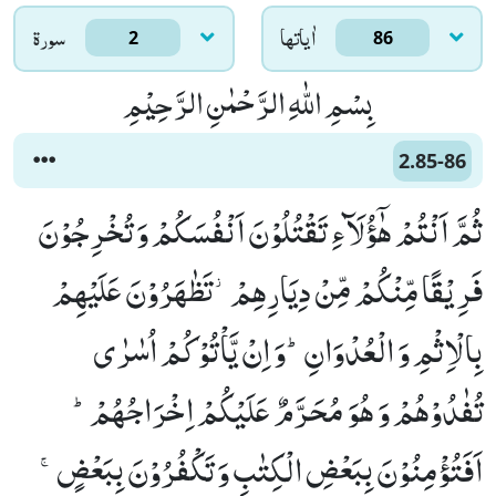
اٰياتها
سورۃ
2
86
بِسْمِ اللّٰهِ الرَّحْمٰنِ الرَّحِیْمِ
2.85-86
ثُمَّ اَنْتُمْ هٰۤؤُلَآءِ تَقْتُلُوْنَ اَنْفُسَكُمْ وَ تُخْرِجُوْنَ
فَرِیْقًا مِّنْكُمْ مِّنْ دِیَارِهِمْ٘-تَظٰهَرُوْنَ عَلَیْهِمْ
بِالْاِثْمِ وَ الْعُدْوَانِؕ-وَ اِنْ یَّاْتُوْكُمْ اُسٰرٰى
تُفٰدُوْهُمْ وَ هُوَ مُحَرَّمٌ عَلَیْكُمْ اِخْرَاجُهُمْؕ-
اَفَتُؤْمِنُوْنَ بِبَعْضِ الْكِتٰبِ وَ تَكْفُرُوْنَ بِبَعْضٍۚ-