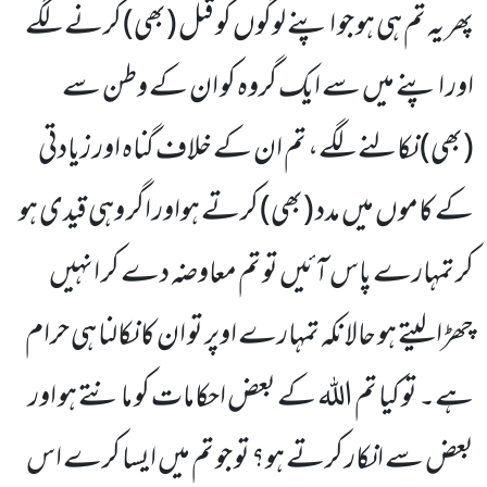
پھر یہ تم ہی ہو جو اپنے لوگوں کو قتل (بھی) کرنے لگے
اور اپنے میں سے ایک گروہ کو ان کے وطن سے
(بھی) نکالنے لگے، تم ان کے خلاف گناہ اور زیادتی
کے کاموں میں مدد (بھی) کرتے ہواور اگر وہی قیدی ہو
کر تمہارے پاس آئیں تو تم معاوضہ دے کر انہیں
چھڑا لیتے ہو حالانکہ تمہارے اوپر تو ان کا نکالنا ہی حرام
ہے۔ تو کیا تم اللہ کے بعض احکامات کو مانتے ہو اور
بعض سے انکار کرتے ہو؟ تو جو تم میں ایسا کرے اس