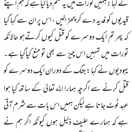
نے کہا : ہمیں تورات میں یہ حکم دیاگیاہے کہ ہم اپنے
قیدیوں کو فدیہ دے کر چھڑ الیں ، اس پر ان سے کہا گیا
کہ پھر تم ایک دوسرے کو قتل کیوں کرتے
ہو حالانکہ
تورات میں تمہیں اس چیز سے بھی تو منع کیاگیا ہے۔
یہودیوں نے کہا : جنگ کے دوران ایک دوسرے کو
اللہ
قتل کرنے سے اگرچہ ہمارا
تعالیٰ کے ساتھ کیا ہوا
عہد ٹوٹ جاتا ہے لیکن ہمیں اس بات سے شرم آتی
ہے کہ ہمارے حلیف ذلیل ہوں کیونکہ اگر ہم نے