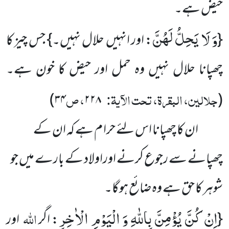
حیض ہے۔
وَ لَا یَحِلُّ لَهُنَّ
{
: اور انہیں حلال نہیں۔} جس چیز کا
چھپانا حلال نہیں وہ حمل اور حیض کا خون ہے۔
جلالین، البقرۃ، تحت الآیۃ:
، ص
۳۴)
۲۲۸
(
ان کا چھپانا اس لئے حرا م ہے کہ ان کے
چھپانے سے رجوع کرنے اوراولاد کے بارے میں جو
شوہر کا حق ہے وہ ضائع ہوگا۔
اِنْ كُنَّ یُؤْمِنَّ بِاللّٰهِ وَ الْیَوْمِ الْاٰخِرِ
اللہ
{
: اگر
اور