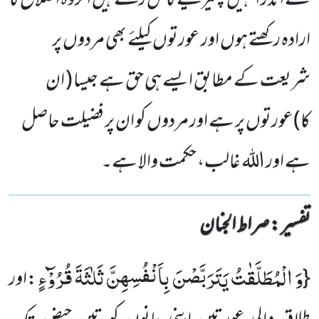
کے اندر انہیں پھیر لینے کا حق رکھتے ہیں اگروہ اصلاح کا
ارادہ رکھتے ہوں اور عورتوں کیلئے بھی مردوں پر
شریعت کے مطابق ایسے ہی حق ہے جیسا ( ان
کا)عورتوں پر ہے اور مردوں کو ان پر فضیلت حاصل
ہے اور اللہ غالب، حکمت والا ہے۔
تفسیر : ‎صراط الجنان
وَ الْمُطَلَّقٰتُ یَتَرَبَّصْنَ بِاَنْفُسِهِنَّ ثَلٰثَةَ قُرُوْٓءٍ
{
:اور