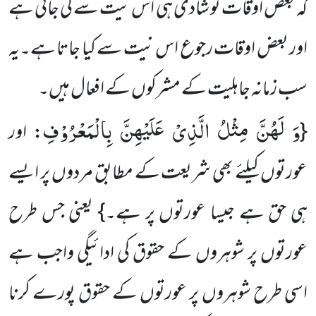
کہ بعض اوقات تو شادی ہی اس نیت سے کی جاتی ہے
اور بعض اوقات رجوع اس نیت سے کیا جاتا ہے۔یہ
سب زمانہ جاہلیت کے مشرکوں کے افعال ہیں۔
وَ لَهُنَّ مِثْلُ الَّذِیْ عَلَیْهِنَّ بِالْمَعْرُوْفِ
{
: اور
عورتوں کیلئے بھی شریعت کے مطابق مردوں پر ایسے
ہی حق ہے جیسا عورتوں پر ہے۔} یعنی جس طرح
عورتوں پر شوہروں کے حقوق کی ادائیگی واجب ہے
اسی طرح شوہروں پر عورتوں کے حقوق پورے کرنا