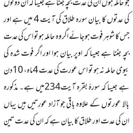
جو حاملہ ہوں ان کی عدت بچہ جننا ہے جیسا کہ ان دونوں
کی عدتوں کا بیان سورہ طلاق کی آیت 4 میں ہے اور
جس کا شوہر فوت ہوجائے اگر وہ حاملہ ہو تو اس کی عدت
بچہ جننا ہے جیسا کہ اوپر بیان ہوا اور اگر فوت شدہ کی
بیوی حاملہ نہ ہو تو اس عورت کی عدت 4ماہ، 10دن
ہے جیسا کہ سورۂ بقرہ آیت234میں ہے۔ مذکورہ
بالا عورتوں کے علاوہ باقی جو آزاد عورتیں ہیں یہاں
ان کی عدت اور طلاق کا بیان ہے کہ ان کی عدت تین