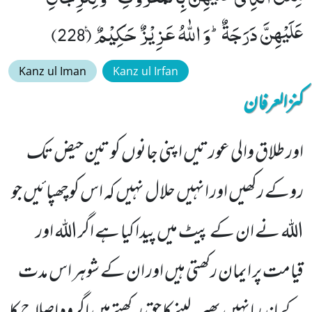
عَلَیْهِنَّ دَرَجَةٌؕ-وَ اللّٰهُ عَزِیْزٌ حَكِیْمٌ۠ (228)
Kanz ul Iman
Kanz ul Irfan
کنزالعرفان
اور طلاق والی عورتیں اپنی جانوں کو تین حیض تک
روکے رکھیں اور انہیں حلال نہیں کہ اس کوچھپائیں جو
اللہ نے ان کے پیٹ میں پیدا کیا ہے اگر اللہ اور
قیامت پر ایمان رکھتی ہیں اور ان کے شوہر اس مدت