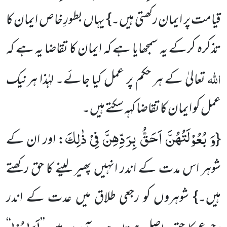
قیامت پر ایمان رکھتی ہیں۔} یہاں بطورِ خاص ایمان کا
تذکرہ کرکے یہ سمجھایا ہے کہ ایمان کا تقاضا یہ ہے کہ
اللہ
تعالیٰ کے ہر حکم پر عمل کیا جائے۔ لہٰذا ہرنیک
عمل کو ایمان کا تقاضا کہہ سکتے ہیں۔
وَ بُعُوْلَتُهُنَّ اَحَقُّ بِرَدِّهِنَّ فِیْ ذٰلِكَ
{
: اور ان کے
شوہر اس مدت کے اندر انہیں پھیر لینے کا حق رکھتے
ہیں۔} شوہروں کو رجعی طلاق میں عدت کے اندر