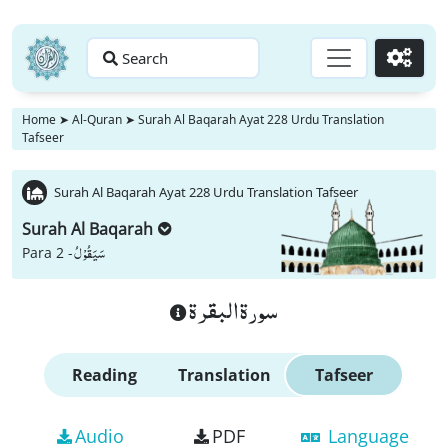
Search
Go
Home
➤
Al-Quran
➤
Surah Al Baqarah Ayat 228 Urdu Translation
Tafseer
Surah Al Baqarah Ayat 228 Urdu Translation Tafseer
Surah Al Baqarah
سَیَقُوْلُ
Para 2 -
سورة البقرة
Reading
Translation
Tafseer
Audio
PDF
Language