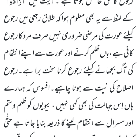
اَرَادُوْا
رجوع کا حق حاصل ہوتا ہے ۔آیت میں ’’
‘‘
کے لفظ سے یہ بھی معلوم ہوا کہ طلاق رجعی میں رجوع
کیلئے عورت کی مرضی ضروری نہیں صرف مرد کا رجوع
کافی ہے، ہاں ظلم کرنے اور عورت سے اپنے انتقام
کی آگ بجھانے کیلئے رجوع کرنا سخت برا ہے۔رجوع
اصلاح کی نیت سے ہونا چاہیے۔افسوس کہ ہمارے
ہاں اِس جہالت کی بھی کمی نہیں ، بیویوں کو ظلم وستم
اور سسرال سے انتقام لینے کا ذریعہ بنایا جاتا ہے حتّٰی