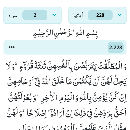
اٰياتها
سورۃ
2
228
بِسْمِ اللّٰهِ الرَّحْمٰنِ الرَّحِیْمِ
2.228
وَ الْمُطَلَّقٰتُ یَتَرَبَّصْنَ بِاَنْفُسِهِنَّ ثَلٰثَةَ قُرُوْٓءٍؕ-وَ لَا
یَحِلُّ لَهُنَّ اَنْ یَّكْتُمْنَ مَا خَلَقَ اللّٰهُ فِیْۤ اَرْحَامِهِنَّ
اِنْ كُنَّ یُؤْمِنَّ بِاللّٰهِ وَ الْیَوْمِ الْاٰخِرِؕ-وَ بُعُوْلَتُهُنَّ
اَحَقُّ بِرَدِّهِنَّ فِیْ ذٰلِكَ اِنْ اَرَادُوْۤا اِصْلَاحًاؕ-وَ لَهُنَّ
مِثْلُ الَّذِیْ عَلَیْهِنَّ بِالْمَعْرُوْفِ۪-وَ لِلرِّجَالِ