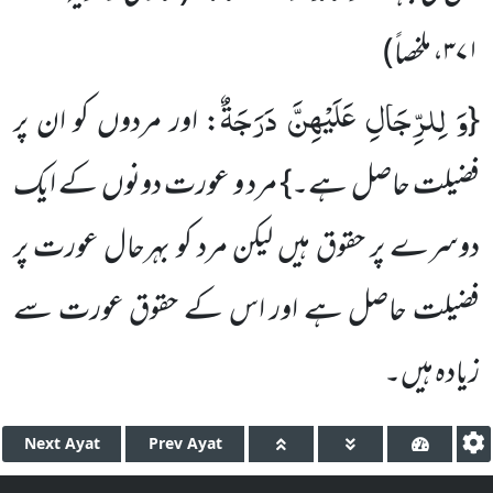
۳۷۱
، ملخصاً)
وَ لِلرِّجَالِ عَلَیْهِنَّ دَرَجَةٌ
{
: اور مردوں کو ان پر
فضیلت حاصل ہے۔} مرد و عورت دونوں کے ایک
دوسرے پر حقوق ہیں لیکن مرد کو بہرحال عورت پر
فضیلت حاصل ہے اور اس کے حقوق عورت سے
زیادہ ہیں۔
Next
Ayat
Prev
Ayat