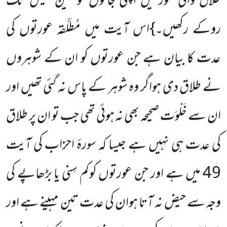
طلاق والی عورتیں اپنی جانوں کو تین حیض تک
روکے رکھیں۔}اس آیت میں مُطَلَّقہ عورتوں کی
عدت کا بیان ہے جن عورتوں کو ان کے شوہروں
نے طلاق دی ہواگر وہ شوہر کے پاس نہ گئی تھیں اور
ان سے خَلْوَت صحیحہ بھی نہ ہوئی تھی جب تو ان پر طلاق
کی عدت ہی نہیں ہے جیسا کہ سورۂ احزاب کی آیت
49 میں ہے اور جن عورتوں کوکم سِنی یا بڑھاپے کی
وجہ سے حیض نہ آتا ہوان کی عدت تین مہینے ہے اور