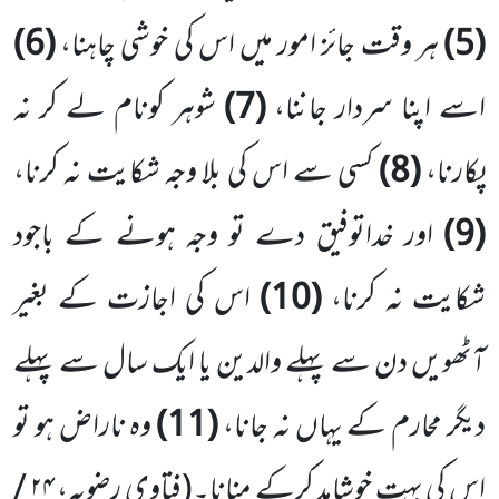
(5)
ہر وقت جائز امور میں اس کی خوشی چاہنا،
(6)
اسے اپنا سردار جاننا،
(7)
شوہر کونام لے کر نہ
پکارنا،
(8)
کسی سے اس کی بلا وجہ شکایت نہ کرنا،
(9)
اور خداتوفیق دے تو وجہ ہونے کے باجود
شکایت نہ کرنا،
(10)
اس کی اجازت کے بغیر
آٹھویں دن سے پہلے والدین یا ایک سال سے پہلے
دیگر محارم کے یہاں نہ جانا،
(11)
وہ ناراض ہو تو
اس کی بہت خوشامد کرکے منانا۔
(فتاوی رضویہ،
۲۴ /