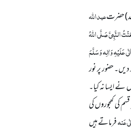
عبداللہ
د)
حضرت
نْتُ النَّبِیَّ
صَلَّی اللہُ
ی عَلَیْہِ وَاٰلِہ وَسَلَّمَ
دیں۔ حضور پر نور
نے ایسا نہ کیا۔
قسم کی کھجوروں کی
لٰی عَنہ
فرماتے ہیں