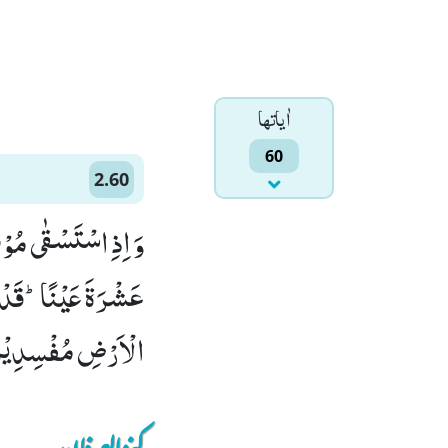
اٰياتها
60
2.60
وَ اِذِ اسْتَسْقٰى مُوْ
عَشْرَةَ عَیْنًاؕ-قَدْ عَ
الْاَرْضِ مُفْسِدِیْنَ(