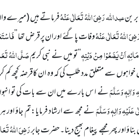
عبداللہ
رَضِیَ اللہُ تَعَالٰی عَنْہُ
ر بن
فرماتے ہیں
(میرے وال
َضِیَ اللہُ تَعَالٰی عَنْہُ
فَاسْتَعَ
وفات پا گئے اور ان پر قرض تھا ’’
َائِہٖ اَنْ یَضَعُوْا مِنْ دَیْنِہٖ
صَلَّی اللہُ تَعَالٰ
‘‘تو میں نے نبی کریم
وں سے متعلق مدد طلب کی کہ وہ ان کاقرضہ کچھ کم کر 
 وَاٰلِہٖ وَسَلَّمَ
نے ا س بارے میں ان سے بات کی تو انہوں 
 عَلَیْہِ وَاٰلِہٖ وَسَلَّمَ
نے مجھ سے ارشاد فرمایا:تم جاؤ اور ہر 
رَضِیَ اللہُ تَعَا
 ؤ اور پھر مجھے پیغام بھیج دینا۔ حضرت جابر