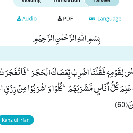
Reading
Translation
Tafseer
Audio
PDF
Language
بِسْمِ اللّٰهِ الرَّحْمٰنِ الرَّحِیْمِ
سٰى لِقَوْمِهٖ فَقُلْنَا اضْرِبْ بِّعَصَاكَ الْحَجَرَؕ-فَانْفَجَرَتْ 
لِمَ كُلُّ اُنَاسٍ مَّشْرَبَهُمْؕ-كُلُوْا وَ اشْرَبُوْا مِنْ رِّزْقِ اللّٰه
60)
Kanz ul Irfan