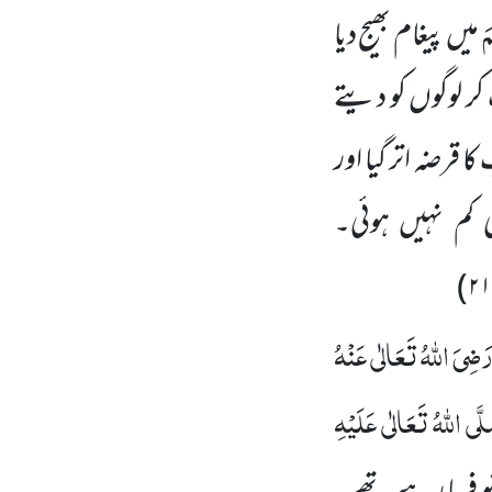
مَ
میں پیغام بھیج دیا
ر لوگوں کو دیتے
قرضہ اتر گیا اور
 کم نہیں ہوئی۔
۲۱
َضِیَ اللہُ تَعَالٰی عَنْہُ
َّی اللہُ تَعَالٰی عَلَیْہِ