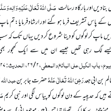
صَلَّی اللہُ تَعَالٰی عَلَیْہِ وَاٰلِہ وَسَلَّ
بنادیں اور بارگاہ رسالت
کے پاس تشریف فرما ہو گئے اور ارشادفرمایا:تم ماپ ک
یں ماپ کر لوگوں کو دینا شروع کر دیں یہاں تک کہ سب کا 
سے لگ رہی تھیں جیسے ان میں سے ایک کھجور بھی
ع، باب الکیل علی البائع والمعطی،
، الحدیث:
۲۷)
۲ / ۲۶
رَضِیَ اللہُ تَعَالٰی عَنْہُ
عبداللہ
ر
 بن ابی جعد
حضرت جابر بن
صَل
ں کہ حدیبیہ کے دن لوگوں کو پیاس لگی اور نبی کریم