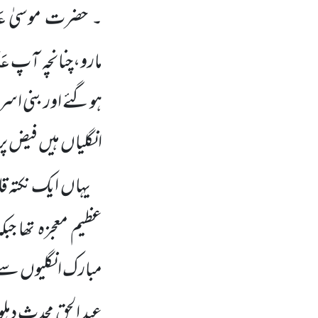
عَ
۔ حضرت موسیٰ
عَل
مارو،چنانچہ آپ
ہوگئے اور بنی اسر
انگلیاں ہیں فیض پ
یہاں ایک نکتہ قاب
عظیم معجزہ تھا جبک
مبارک انگلیوں سے 
عبد الحق محدث دہ