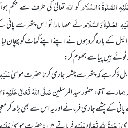
لَیْہِ الصَّلٰوۃُ وَالسَّلَام
اللہ
کو
تعالیٰ کی طرف سے حکم ہوا کہ 
َیْہِ الصَّلٰوۃُ وَالسَّلَام
نے عصا مارا تو ا س پتھر سے پانی ک
ائیل کے بارہ گروہوں نے اپنے اپنے گھاٹ کو پہچان لیا
ر ٹوٹے ہیں پیاسے جھوم کر:
عَلَیْہ
ل ذکر ہے کہ پتھر سے چشمہ جاری کرنا حضرت موسیٰ
صَلَّی اللہُ تَعَالٰی عَلَیْہِ وَاٰ
ہ ہمارے آقا، حضور سید المُرسَلین
پانی کے چشمے جاری فرمائے اور یہ اس سے بھی بڑھ کر معج
رَحْمَۃُ اللہِ تَعَالیٰ عَلَیْہِ
عَلَیْہ
لوی
فرماتے ہیں:حضرت موسیٰ