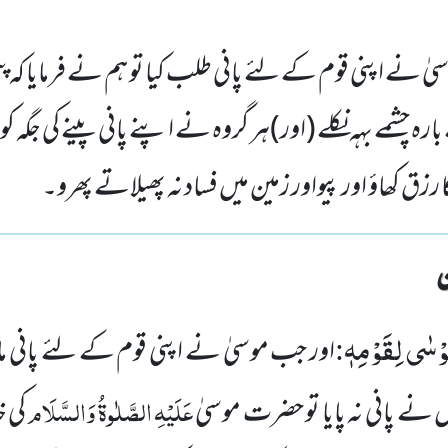
ٰ نے اپنی قوم کے لئے پانی طلب کیا تو ہم نے فرمایا کہ پتھر 
ارہ چشمے بہہ نکلے (اور)ہر گروہ نے اپنے پانی پینے کی جگہ کو 
 رزق کھاؤ اور پیواور زمین میں فساد نہ پھیلاتے پھرو۔
وْسٰى لِقَوْمِهٖ
:
اور جب موسیٰ نے اپنی قوم کے لئے پانی م
عَلَیْہِ الصَّلٰوۃُ وَالسَّلَام
یل نے پانی نہ پایا تو حضرت موسیٰ
کی خ