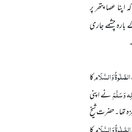
اپنا عصا پتھر پر
ے بارہ چشمے جاری
۔
ِ الصَّلٰوۃُ وَالسَّلَام
کا
لِہ وَسَلَّمَ
نے اپنی
زہ تھا۔ حضرت شیخ
ِ الصَّلٰوۃُ وَالسَّلَام
کا