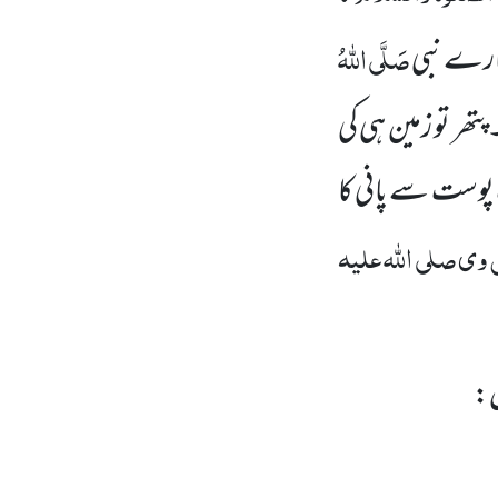
صَلَّی اللہُ
ہمارے نبی
ھر تو زمین ہی کی
وست سے پانی کا
ل وی
صلی اللہ علیہ
ں: