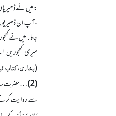
: میں نے ڈھیریاں 
،آپ ان ڈھیریوں 
جاؤ۔میں نے کھجور
میری کھجوریں ای
بخاری،کتاب البیو
(
(2)
… حضرت سالم
سے روایت کرتے ہی
وَاٰلِہ وَسَلَّمَ