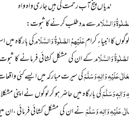
ندیاں پنج آب رحمت کی ہیں جاری واہ واہ
لصَّلٰوۃُ وَالسَّلَام
سے مدد طلب کرنے کا ثبوت:
عَلَیْہِمُ الصَّلٰوۃُ وَالسَّلَام
ں کا انبیاءِ کرام
کی بارگاہ میں 
الصَّلٰوۃُ وَالسَّلَام
کے ان کی مشکل کشائی فرمانے کا ثبوت
الٰی عَلَیْہِ وَاٰلِہٖ وَسَلَّمَ
کی سیرت مبارکہ میں ایسے کئی واقعا
 وَاٰلِہٖ وَسَلَّمَ
کی بارگاہ میں حاضر ہو کر لوگوں نے اپنی مش
لٰی عَلَیْہِ وَاٰلِہ وَسَلَّمَ
نے ان کی مشکل کشائی فرمائی ،ان م