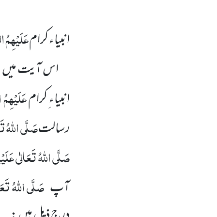
عَلَیْہِمُ ا
انبیاء کرام
اس آیت میں لوگو
عَلَیْہِمُ 
انبیاء ِکرام
صَلَّی اللہُ تَعَ
رسالت
صَلَّی اللہُ تَعَالٰی عَلَیْہِ
صَلَّی اللہُ تَعَا
آپ
درج ذیل ہیں :