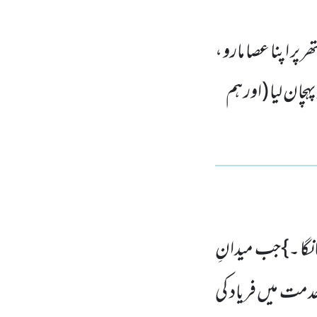
پر اپنا عصا مارو ،
پہچان لیا (اور ہم
انگا ۔}جب میدانِ
دمت میں فریاد کی