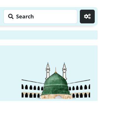
Search
Go