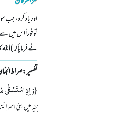
کنزالعرفان
اور یاد کرو،جب موسی
تو فوراً اس میں سے ب
نے فرمایاکہ)اللہ کا
تفسیر : ‎صراط الجنان
وَ اِذِ اسْتَسْقٰى مُ
{
تِیَہ میں بنی اسرائ