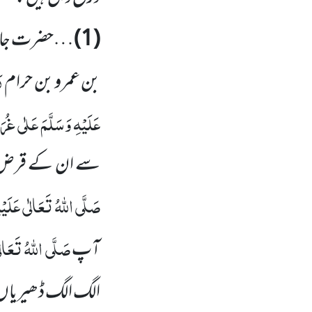
(1)
…حضرت جاب
ر
بن عمرو بن حرام
عَلَیْہِ وَسَلَّمَ
عَلٰی غُرَم
سے ان کے قرض خواہ
صَلَّی اللہُ تَعَالٰی عَلَیْہِ
صَلَّی اللہُ تَعَالٰی
آپ
الگ الگ ڈھیریاں بنا