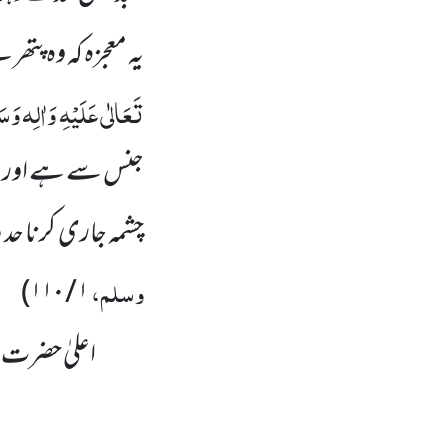
یہ معجزہ کہ وہ پتھر
تَعَالٰی عَلَیْہِ وَاٰلِہ وَسَ
جنس سے ہے اور ا
چشمہ جاری کرنا حد
وسلم
،
۱ / ۱۱۰)
اعلیٰ حضرت ا