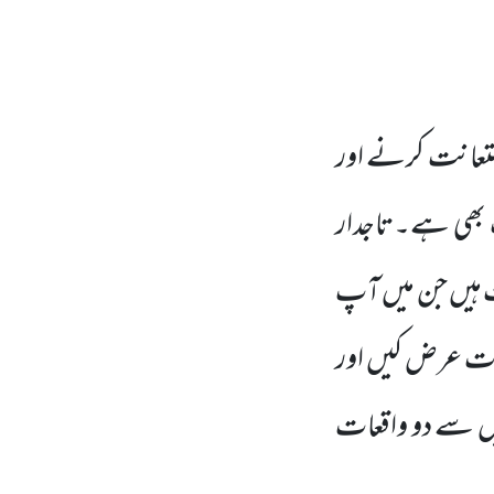
استعانت کرنے اور
 بھی ہے۔تاجدار
ت ہیں جن میں آپ
کلات عرض کیں اور
یں سے دو واقعات