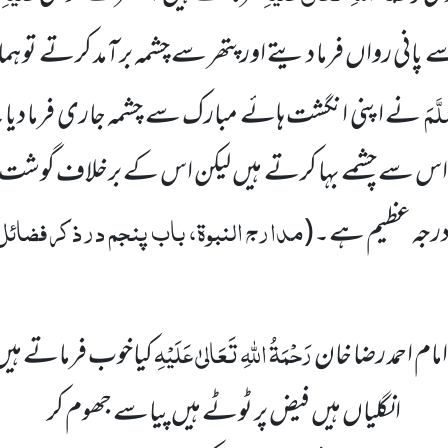
 سے پانی رواں فرما دیتے اور پتھر سے چشمہ برآمد کرتے تو 
لَّمَ
نے اپنی انگشت ہائے مبارک سے چشمہ جاری فرما دیا۔پت
س سے چشمے بہا کرتے ہیں لیکن اس کے برخلاف گوشت پ
مدارج النبوۃ، باب پنجم درذکر فضائ
 درجہ عظیم ہے۔
(
رَحْمَۃُ اللہِ تَعَالیٰ عَلَیْہِ
مام احمد رضا خان
کیاخوب فرماتے ہی
انگلیاں ہیں فیض پر ٹوٹے ہیں پیاسے جھوم کر