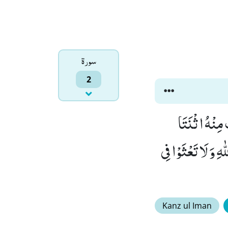
سورۃ
2
مِنْهُ اثْنَتَا
ِ وَ لَا تَعْثَوْا فِی
Kanz ul Iman