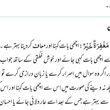
ے۔
 مَغْفِرَةٌ خَیْرٌ
: اچھی بات کہنا اورمعاف کردینا بہتر ہے ۔}ا
ے اچھی بات کہی جائے اور خوش خُلُقی کے ساتھ جواب 
ر اگر وہ سوال میں اصرار کرے یا زبان درازی کرے تو 
 نہ دینے کی صورت میں اس سے اچھی بات کہنا اور اس کی
 بہتر ہے جس کے بعد اسے عار دلا ئی جائے یا احسان ج