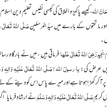
َانَ اللہ
، کیسے پاکیزہ اخلاق کی کیسی نفیس تعلیم دینِ اسل
صَلَّی اللہُ تَعَالٰی عَ
ور ما تحتوں کے بارے میں سیدُ المرسَلین
وں۔
رَضِیَ اللہُ تَعَالٰی عَنْہا
جَید
فرماتی ہیں ، میں نے بارگاہِ رس
یا
رسولَ
اللہ
صَلَّی اللہُ تَعَالٰی عَلَیْہِ وَاٰلِہٖ وَس
یں عرض کی:
!
 کر کھڑ اہوتا ہے اور میرے پاس اس کو دینے کے لئے ک
صَلَّی اللہُ تَعَالٰی عَلَیْہِ وَاٰلِہٖ وَسَلَّمَ
ِ کریم
نے ارشاد فرمایا ’’