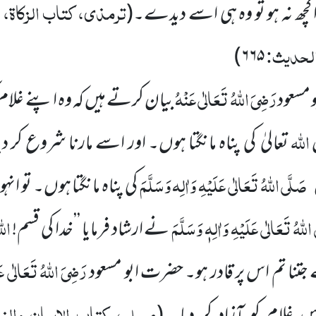
ترمذی، کتاب الزکاۃ، 
کچھ نہ ہو تو وہ ہی اسے دیدے۔
(
الحدیث:
۶۶۵)
رَضِیَ اللہُ تَعَالٰی عَنْہُ
مسعود
بیان کرتے ہیں کہ وہ اپنے غلام
اللہ
تعالیٰ کی پناہ مانگتا ہوں۔ اور اسے مارنا شروع کر 
صَلَّی اللہُ تَعَالٰی عَلَیْہِ وَاٰلِہ وَسَلَّمَ
کی پناہ مانگتا ہوں۔ تو ا
للہُ تَعَالٰی عَلَیْہِ وَاٰلِہٖ وَسَلَّمَ
الل
نے ارشاد فرمایا ’’خدا کی قسم!
رَضِیَ اللہُ تَعَالٰی ع
جتنا تم اس پر قادر ہو۔ حضرت ابو مسعود
مسلم، کتاب الایمان وال