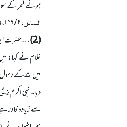
ہوئے کُھر کے سوا 
السائل،
، 
۲ / ۱۴۶
(2)
… حضرت ابو 
غلام نے کہا: میں
اللہ
میں
کے رسول
صَلَّی ا
دیا۔ نبی اکرم
سے زیادہ قادر ہے 