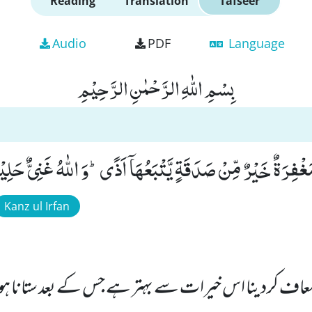
Reading
Translation
Tafseer
Audio
PDF
Language
بِسْمِ اللّٰهِ الرَّحْمٰنِ الرَّحِیْمِ
ْفِرَةٌ خَیْرٌ مِّنْ صَدَقَةٍ یَّتْبَعُهَاۤ اَذًىؕ-وَ اللّٰهُ غَنِیٌّ حَلِیْمٌ
Kanz ul Irfan
 معاف کردینا اس خیرات سے بہتر ہے جس کے بعد ستانا ہو 