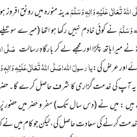
ی اللہُ تَعَالٰی عَلَیْہِ وَاٰلِہٖ وَسَلَّمَ
مدینہ منورہ میں رونق افروز 
ِہ وَسَلَّمَ
نے کوئی خادم نہیں رکھا ہو اتھا (میرے سوتیلے
ُ
صَلَّی الل
نے میرا ہاتھ پکڑا اور مجھے لے کر بارگاہِ رسالت
یا
رسولَ
اللہ
صَلَّی اللہُ تَعَالٰی عَلَیْہِ وَاٰلِہٖ وَ
ئے اور عرض کی:
!
ے یہ آپ کی خدمت گزاری کا شرف حاصل کرے گا۔ ح
ہیں : میں نے (دس سال تک) سفر و حَضر میں حضور پُر 
خدمت کرنے کی سعادت حاصل کی، لیکن جو کام میں نے