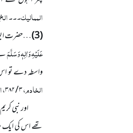
پھر انہوں نے اس 
الممالیک۔۔۔ الخ
(3)
…حضرت ابو 
عَلَیْہِ وَاٰلِہٖ وَسَلَّمَ
نے 
واسطہ دے تو اس س
الخادم،
، 
۳ / ۳۸۲
ص
اور نبی کریم
تھے اس کی ایک مث