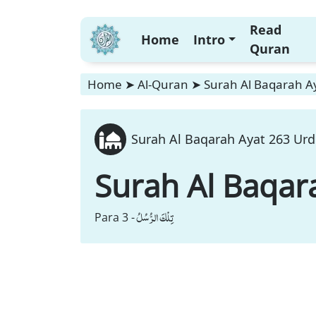
Read
Home
Intro
Quran
Home
➤
Al-Quran
➤
Surah Al Baqarah Ay
Surah Al Baqarah Ayat 263 Urd
Surah Al Baqar
تِلْكَ الرُّسُلُ
Para 3 -