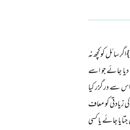
گر سائل کو کچھ نہ
دیا جائے جو اسے
اس سے در گزر کیا
 زیادتی کو معاف
تایا جائے یا کسی