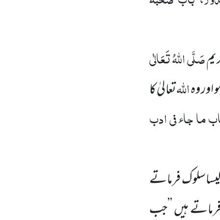
صَلَّی اللہُ تَعَالٰی
یم
اللہ
 اور وہ
تعالیٰ کا
اب ما جاء فی ادب
ساسلوک فرماتے
رماتے ہیں ’’جب