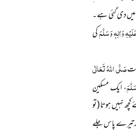
ام میں دی گئی ہے۔
لَیْہِ وَاٰلِہٖ وَسَلَّمَ
کی
صَلَّی اللہُ تَعَالٰی
الت
َلَّمَ
، ایک مسکین
چھ نہیں ہوتا (تو
اگر تیرے پاس جلے