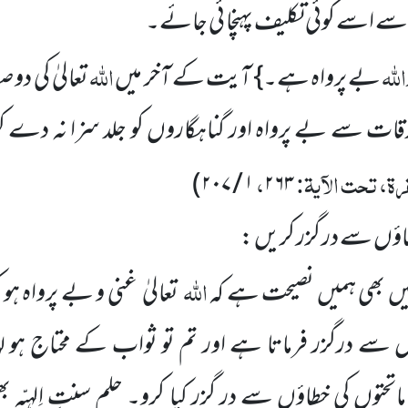
اسے کوئی تکلیف پہنچا ئی جائے۔
اللہ
اللہ
بے پرواہ ہے۔} آیت کے آخر میں
تعالیٰ کی دو 
ت سے بے پرواہ اور گناہگاروں کو جلد سزا نہ دے کر ح
رۃ، تحت الآیۃ:
،
۱ / ۲۰۷)
۲۶۳
اؤں سے در گزر کریں :
اللہ
ں بھی ہمیں نصیحت ہے کہ
تعالیٰ غنی و بے پرواہ ہو 
ے درگزر فرماتا ہے اور تم تو ثواب کے محتاج ہو لہٰذ
تحتوں کی خطاؤں سے در گزر کیا کرو۔ حلم سنتِ اِلہِیّہ