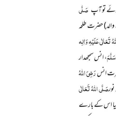
صَلَّی
ہوئے تو آپ
 والد) حضرت طلحہ
ہُ تَعَالٰی عَلَیْہِ وَاٰلِہ
سَلَّمَ
، انس سمجھدار
رَضِیَ اللہُ
ضرت انس
صَلَّی اللہُ تَعَالٰی
نور
 کیا اس کے بارے