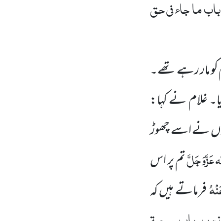
باب ما جاء فی حق
 کو مار رہے تھے۔
دیا۔ غلام نے کہا:
نہوں نے اسے چھوڑ
ہ
عَزَّوَجَلَّ
تم پر اس
َنْہُ
فرماتے ہیں کہ
نذور، باب صحبۃ