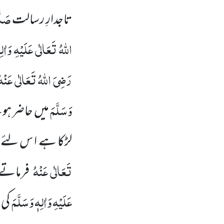
صَلَّ
تاجدارِ رسالت
اللہُ تَعَالٰی عَلَیْہِ وَاٰل
رَضِیَ اللہُ تَعَالٰی عَنْہ
وَسَلَّمَ
میں حاضر ہو
لڑکا ہے ا س لئ
تَعَالٰی عَنْہُ
فرماتے 
عَلَیْہِ وَاٰلِہٖ وَسَلَّمَ
کی 