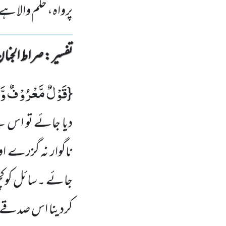
پرواہ، حلم والا ہ
تفسیر : ‎صراط الجنان
قَوْلٌ مَّعْرُوْفٌ وَّ
{
دیا جائے تو اس س
ناگوار نہ گزرے او
جائے ۔سائل کوکچھ
کردینا اس صدقے سے