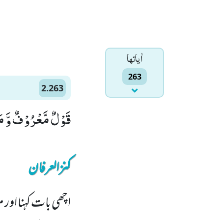
اٰياتها
263
2.263
قَوْلٌ مَّعْرُوْفٌ وَّ مَغ
کنزالعرفان
اچھی بات کہنا اور