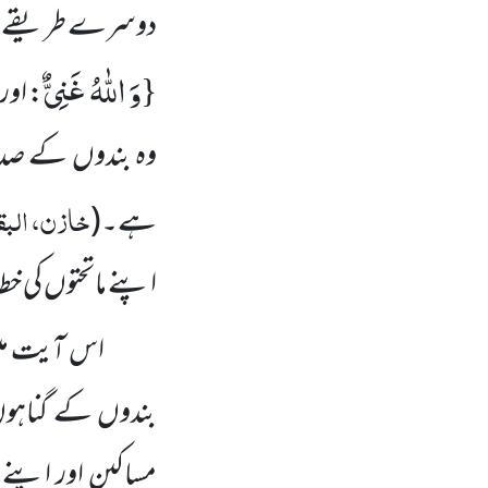
دوسرے طریقے سے 
وَ اللّٰهُ غَنِیٌّ
{
: اور
وہ بندوں کے صدقا
خازن، البق
ہے۔
(
اپنے ماتحتوں کی خط
اس آیت می
بندوں کے گناہوں س
مساکین اور اپنے ما