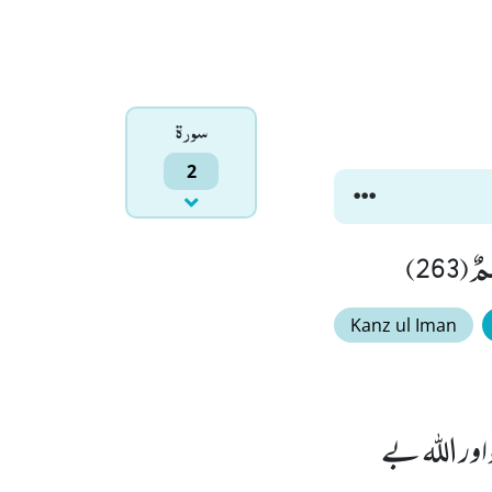
سورۃ
2
(263)
Kanz ul Iman
اور اللہ بے