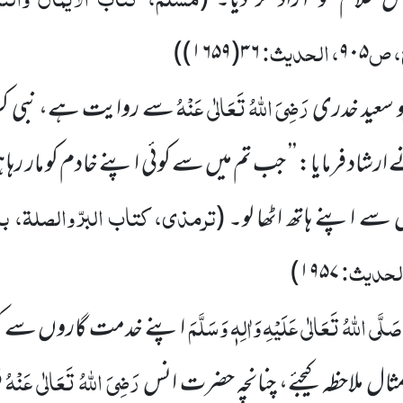
غلام کو آزاد کر دیا۔
(
، ص
، الحدیث:
۳۶(۱۶۵۹))
۹۰۵
رَضِیَ اللہُ تَعَالٰی عَنْہُ
سعید خدری
سے روایت ہے، نبی کر
ارشاد فرمایا: ’’ جب تم میں سے کوئی اپنے خادم کو مار رہا ہو
ترمذی، کتاب البرّ والصلۃ، ب
ے اپنے ہاتھ اٹھا لو۔
(
الحدیث:
۱۹۵۷)
َلَّی اللہُ تَعَالٰی عَلَیْہِ وَاٰلِہٖ وَسَلَّمَ
اپنے خدمت گاروں سے کی
رَضِیَ اللہُ تَعَالٰی عَنْہُ
ال ملاحظہ کیجئے، چنانچہ حضرت انس
ف