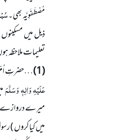
سُبْح
مُصْطَفَوِیَّہ بھی۔
ذیل میں مسکینوں ا
تعلیمات ملاحظہ ہ
(1)
…حضرتِ اُمّ بُ
عَلَیْہِ وَاٰلِہٖ وَسَلَّمَ
م
میرے دروازے پر آ
میں کیاکروں ) رسول