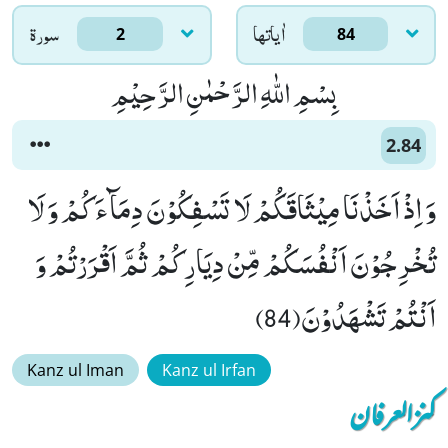
اٰياتها
سورۃ
2
84
بِسْمِ اللّٰهِ الرَّحْمٰنِ الرَّحِیْمِ
2.84
وَ اِذْ اَخَذْنَا مِیْثَاقَكُمْ لَا تَسْفِكُوْنَ دِمَآءَكُمْ وَ لَا
تُخْرِجُوْنَ اَنْفُسَكُمْ مِّنْ دِیَارِكُمْ ثُمَّ اَقْرَرْتُمْ وَ
اَنْتُمْ تَشْهَدُوْنَ(84)
Kanz ul Iman
Kanz ul Irfan
کنزالعرفان