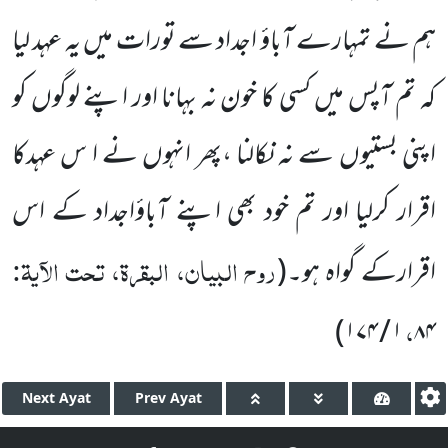
ہم نے تمہارے
آباؤ اجداد سے تورات میں یہ عہد لیا
کہ تم آپس میں کسی کا خون نہ بہانا اور اپنے لوگوں کو
اپنی بستیوں سے نہ نکالنا ،پھر انہوں نے ا س عہدکا
اقرار کرلیا اور تم خود بھی اپنے آباؤاجداد کے اس
روح البیان، البقرۃ، تحت الآیۃ:
اقرارکے گواہ ہو۔
(
،
)
۱ / ۱۷۴
۸۴
Next
Ayat
Prev
Ayat