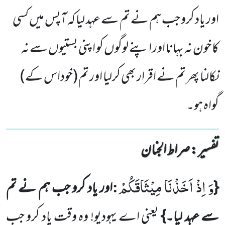
اور یاد کرو جب ہم نے تم سے عہد لیا کہ آپس میں کسی
کا خون نہ بہانا اور اپنے لوگوں کو اپنی بستیوں سے نہ
نکالنا پھر تم نے اقرار بھی کرلیا اور تم (خوداس کے)
گواہ ہو۔
تفسیر : ‎صراط الجنان
وَ اِذْ اَخَذْنَا مِیْثَاقَكُمْ
:
{
اور یاد کرو جب ہم نے تم
سے عہد لیا۔}
یعنی اے یہودیو! وہ وقت یاد کرو جب