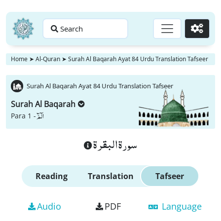
Search
Go
Home
➤
Al-Quran
➤
Surah Al Baqarah Ayat 84 Urdu Translation Tafseer
Surah Al Baqarah Ayat 84 Urdu Translation Tafseer
Surah Al Baqarah
الٓمّٓ
Para 1 -
سورة البقرة
Reading
Translation
Tafseer
Audio
PDF
Language