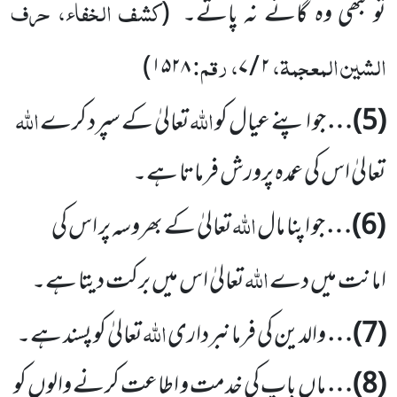
کشف الخفاء، حرف
تو کبھی وہ گائے نہ پاتے۔
(
الشین المعجمۃ،
، رقم:
)
۱۵۲۸
۲ / ۷
اللہ
اللہ
(
5
)…
جو اپنے عیال کو
تعالیٰ کے سپرد کرے
تعالیٰ اس کی عمدہ پرورش فرماتا ہے۔
اللہ
(
6
)…
جو اپنا مال
تعالیٰ کے بھروسہ پر اس کی
اللہ
امانت میں دے
تعالیٰ اس میں برکت دیتا ہے۔
اللہ
(
7
)…
والدین کی فرمانبرداری
تعالیٰ کو پسند ہے۔
(
8
)…
ماں باپ کی خدمت و اطاعت کرنے والوں کو