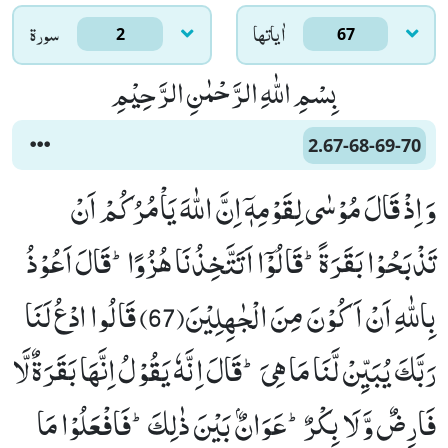
اٰياتها
سورۃ
2
67
بِسْمِ اللّٰهِ الرَّحْمٰنِ الرَّحِیْمِ
2.67-68-69-70
وَ اِذْ قَالَ مُوْسٰى لِقَوْمِهٖۤ اِنَّ اللّٰهَ یَاْمُرُكُمْ اَنْ
تَذْبَحُوْا بَقَرَةًؕ-قَالُوْۤا اَتَتَّخِذُنَا هُزُوًاؕ-قَالَ اَعُوْذُ
بِاللّٰهِ اَنْ اَكُوْنَ مِنَ الْجٰهِلِیْنَ(67) قَالُوا ادْعُ لَنَا
رَبَّكَ یُبَیِّنْ لَّنَا مَا هِیَ ؕ-قَالَ اِنَّهٗ یَقُوْلُ اِنَّهَا بَقَرَةٌ لَّا
فَارِضٌ وَّ لَا بِكْرٌؕ-عَوَانٌۢ بَیْنَ ذٰلِكَؕ-فَافْعَلُوْا مَا