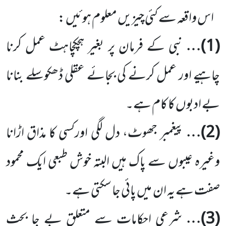
اس واقعہ سے کئی چیزیں معلوم ہوئیں
:
(
1
)…
نبی کے فرمان پر بغیر ہچکچاہٹ عمل کرنا
چاہیے اور عمل کرنے کی بجائے عقلی ڈھکوسلے بنانا
بے ادبوں کا کام ہے۔
(
2
)…
پیغمبر جھوٹ، دل لگی اورکسی کا مذاق اڑانا
وغیرہ عیبوں سے پاک ہیں البتہ خوش طبعی ایک محمود
صفت ہے یہ ان
میں پائی جا سکتی ہے۔
(
3
)…
شرعی احکامات سے متعلق بے جا بحث