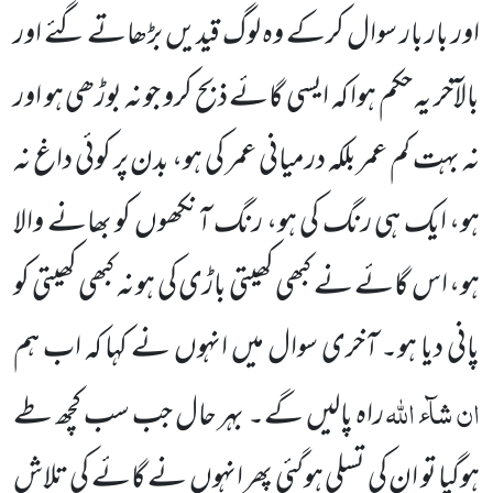
اور بار بار سوال
کرکے وہ لوگ قیدیں بڑھاتے گئے اور
بالآخر یہ حکم ہوا کہ ایسی گائے ذبح کرو جو نہ بوڑھی ہو اور
نہ بہت کم عمر بلکہ درمیانی
عمر کی ہو، بدن پر کوئی داغ نہ
ہو، ایک ہی رنگ کی ہو، رنگ آنکھوں کو بھانے والا
ہو، اس گائے نے کبھی کھیتی باڑی کی ہو نہ کبھی کھیتی کو
پانی دیا ہو۔ آخری سوال میں انہوں نے کہا کہ اب ہم
ان شآء اللہ
راہ پالیں گے۔ بہر حال جب سب کچھ طے
ہوگیا تو ان کی تسلی ہوگئی پھر انہوں نے گائے کی تلاش