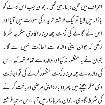
اطراف میں تین دینار ہی تھی۔ جوان جب اس گائے کو
بازار میں لایا تو ایک فرشتہ خریدار کی صورت میں آیا اور
اس نے گائے کی قیمت چھ دینار لگادی مگر یہ شرط
رکھی کہ جوان اپنی والدہ سے اجازت نہیں لے گا۔
جوان نے یہ منظور نہ کیا اور والدہ سے تمام قصہ کہا، اس
کی والدہ نے چھ دینار قیمت منظور کرنے کی تو اجازت
دی مگر بیچنے میں پھر دوبارہ اپنی مرضی دریافت کرنے
کی شرط لگادی۔ جوان پھر بازار میں آیا، اس مرتبہ فرشتہ