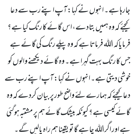
جارہا ہے۔ انہوں نے کہا: آپ اپنے رب سے دعا
کیجئے کہ وہ ہمیں بتادے، اس گائے کا رنگ کیا ہے؟
فرمایاکہ اللہ فرماتا ہے کہ وہ پیلے رنگ کی گائے ہے
جس کا رنگ بہت گہرا ہے۔ وہ گائے دیکھنے والوں کو
خوشی دیتی ہے۔ انہوں نے کہا: آپ اپنے رب سے
دعا کیجئے کہ ہمارے لئے واضح طور پر بیان کردے کہ وہ
گائے کیسی ہے؟ کیونکہ بیشک گائے ہم پر مشتبہ ہوگئی
ہے اور اگراللہ چاہے گا تو یقینا ہم راہ پالیں گے۔