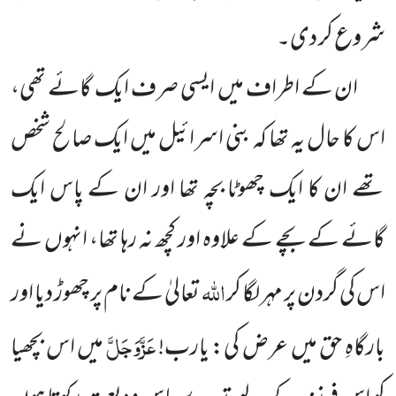
شروع کر دی۔
ان کے اطراف میں ایسی صرف ایک گائے تھی،
اس کا حال یہ تھا کہ بنی اسرائیل میں ایک صالح شخص
تھے ان کا ایک چھوٹا بچہ تھا اور ان کے پاس ایک
گائے کے بچے کے علاوہ اور کچھ نہ رہا تھا، انہوں نے
اللہ
اس کی گردن پر مہر لگا کر
تعالیٰ کے نام پر چھوڑ دیا اور
عَزَّوَجَلَّ
بارگاہِ حق میں عرض کی: یارب!
میں اس بچھیا