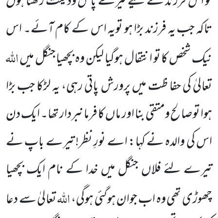
کو اس فرزند کے لیے تیرے پاس ودیعت رکھتا ہوں
تاکہ جب یہ فرزند بڑا ہو تویہ اس کے کام آئے۔ اس
اللہ
نیک شخص کا تو انتقال ہوگیا لیکن وہ بچھیا جنگل میں
تعالیٰ کی حفا ظت میں پرورش پاتی رہی، یہ لڑکا جب بڑا
ہوا تو صالح ومتقی بنا اور ماں کا فرمانبردار تھا۔ ایک دن
اس کی والدہ نے کہا: اے نورِ نظر! تیرے باپ نے
تیرے لئے فلاں جنگل میں خدا کے نام ایک بچھیا
اللہ
چھوڑی تھی وہ اب جوان ہوگئی ہوگی،
تعالیٰ سے دعا