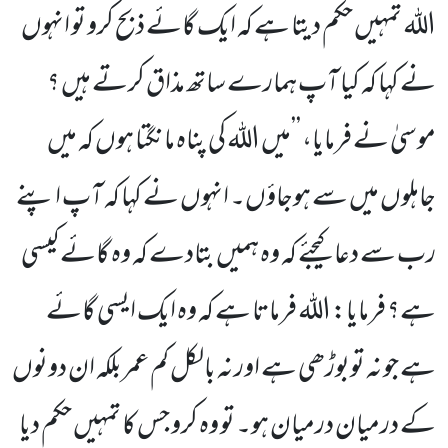
اللہ تمہیں حکم دیتا ہے کہ ایک گائے ذبح کرو تو انہوں
نے کہا کہ کیا آپ ہمارے ساتھ مذاق کرتے ہیں ؟
موسیٰ نے فرمایا، ’’میں اللہ کی پناہ مانگتا ہوں کہ میں
جاہلوں میں سے ہوجاؤں۔ انہوں نے کہا کہ آپ اپنے
رب سے دعا کیجئے کہ وہ ہمیں بتادے کہ وہ گائے کیسی
ہے؟ فرمایا: اللہ فرماتا ہے کہ وہ ایک ایسی گائے
ہے جو نہ توبوڑھی ہے اور نہ بالکل کم عمربلکہ ان دونوں
کے درمیان درمیان ہو۔ تو وہ کرو جس کا تمہیں حکم دیا