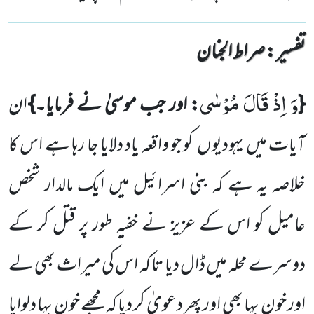
تفسیر : ‎صراط الجنان
وَ اِذْ قَالَ مُوْسٰى
{
: اور جب موسیٰ نے فرمایا۔}
ان
آیات میں یہودیوں
کو جو واقعہ یاد دلایا جا رہا ہے اس کا
خلاصہ یہ ہے کہ بنی اسرائیل میں ایک مالدار شخص
عامیل کو اس کے عزیز نے خفیہ طور پر قتل کر کے
دوسرے محلہ میں ڈال دیا تا کہ اس کی میراث
بھی لے
اور خون بہا بھی اور پھر دعویٰ کر دیا کہ مجھے خون بہا دلوایا