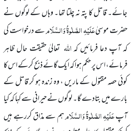
جائے۔ قاتل کا پتہ نہ چلتا تھا۔ وہاں کے لوگوں نے
عَلَیْہِ الصَّلٰوۃُ وَالسَّلَام
حضرت
موسیٰ
سے درخواست کی
اللہ
کہ آپ دعا فرمائیں کہ
تعالیٰ حقیقت حال ظاہر
فرمائے، اس پر
حکم ہوا کہ ایک گائے ذبح کرکے اس کا
کوئی حصہ مقتول کے ماریں ، وہ زندہ ہو کر قاتل کے
بارے میں بتادے گا۔ لوگوں
نے حیرانی
سے کہا کہ کیا
عَلَیْہِ الصَّلٰوۃُ وَالسَّلَام
آپ
ہم سے مذاق کررہے ہیں