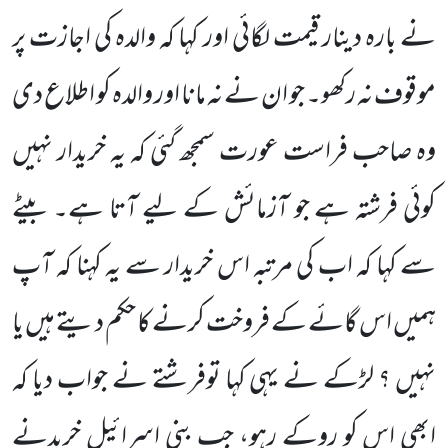
نے بارہ دینار قیمت لگائی اور کہا کہ والدہ کی اجازت پر
موقوف نہ رکھو۔ جو ان نے نہ مانا اور والدہ کو اطلاع دی
وہ صاحب فراست عورت سمجھ گئی کہ یہ خریدار نہیں
کوئی فرشتہ ہے جو آزمائش کے لیے آتا ہے۔ بیٹے
سے کہا کہ اب کی مرتبہ اس خریدار سے یہ کہنا کہ آپ
ہمیں اس گائے کے فروخت کرنے کا حکم دیتے ہیں یا
نہیں ؟ لڑکے نے یہی کہا توفرشتے نے جواب دیا کہ
ابھی اس کو روکے رہو، جب بنی اسرائیل خریدنے