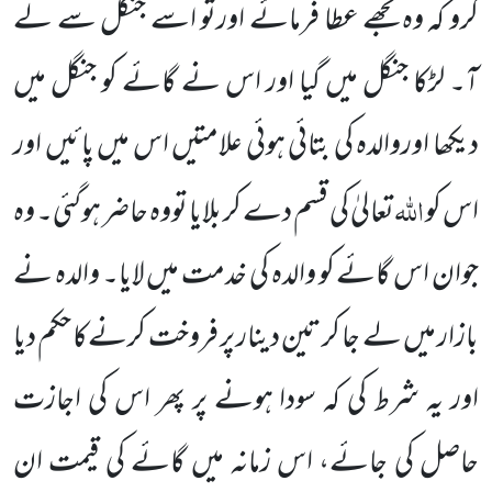
کرو کہ وہ تجھے عطا فرمائے اورتو اسے جنگل سے لے
آ۔ لڑکا جنگل میں گیا اور اس نے گائے کو جنگل میں
دیکھا اوروالدہ کی بتائی ہوئی علامتیں اس میں پائیں اور
اللہ
اس کو
تعالیٰ کی قسم دے کر بلایا تووہ حاضر ہوگئی۔ وہ
جوان اس گائے کو والدہ کی خدمت میں لایا۔ والدہ نے
بازار میں لے جا کر تین دینار پر فروخت کرنےکا حکم دیا
اور یہ شرط کی کہ سودا ہونے پر پھر اس کی اجازت
حاصل کی جائے، اس زمانہ میں گائے کی قیمت ان