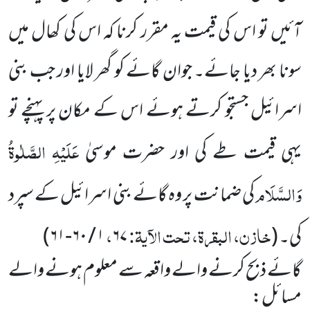
آئیں تو اس کی قیمت یہ مقرر کرنا کہ اس کی کھال میں
سونا بھر دیا جائے۔ جوان گائے کو گھر لایا اور جب بنی
اسرائیل جستجو کرتے ہوئے اس کے مکان پر پہنچے تو
عَلَیْہِ الصَّلٰوۃُ
یہی قیمت طے کی اور حضرت موسیٰ
وَالسَّلَام
کی ضمانت پر وہ گائے بنی اسرائیل کے سپرد
خازن، البقرۃ، تحت الآیۃ:
،
کی۔
(
۶۷
۱ / ۶۰-۶۱
)
گائے ذبح کرنے والے واقعہ سے معلوم ہونے والے
مسائل: