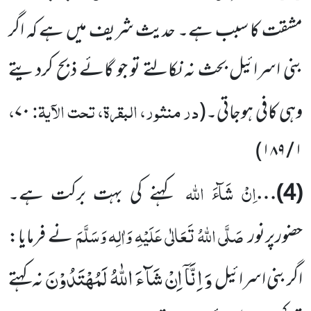
مشقت کا سبب ہے۔ حدیث شریف میں ہے کہ اگر
بنی اسرائیل بحث نہ نکالتے تو جو گائے ذبح کردیتے
در منثور، البقرۃ، تحت الآیۃ:
،
وہی کافی ہوجاتی۔
(
۷۰
)
۱ / ۱۸۹
اِنْ شَآءَ اللہ
(
4
)…
کہنے کی بہت برکت ہے۔
صَلَّی اللہُ تَعَالٰی عَلَیْہِ وَاٰلِہ وَسَلَّمَ
حضورپرنور
نے فرمایا:
وَ اِنَّاۤ اِنْ شَآءَ اللّٰهُ لَمُهْتَدُوْنَ
اگر بنی اسرائیل
نہ کہتے