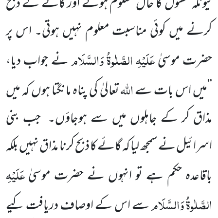
کیونکہ مقتول کا حال معلوم ہونے اور گائے کے ذبح
کرنے
میں کوئی مناسبت معلوم نہیں ہوتی۔ اس پر
عَلَیْہِ الصَّلٰوۃُ وَالسَّلَام
حضرت موسیٰ
نے جواب دیا،
اللہ
’’میں اس بات سے
تعالیٰ
کی پناہ مانگتا ہوں کہ میں
مذاق کر کے جاہلوں میں سے ہوجاؤں۔
جب بنی
اسرائیل نے سمجھ لیا کہ گائے کا ذبح کرنا مذاق
نہیں بلکہ
عَلَیْہِ
باقاعدہ حکم ہے تو انہوں نے حضرت موسیٰ
الصَّلٰوۃُ وَالسَّلَام
سے اس کے اوصاف دریافت کیے