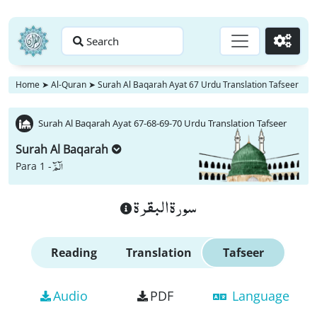
Search
Go
Home
➤
Al-Quran
➤
Surah Al Baqarah Ayat 67 Urdu Translation Tafseer
Surah Al Baqarah Ayat 67-68-69-70 Urdu Translation Tafseer
Surah Al Baqarah
الٓمّٓ
Para 1 -
سورة البقرة
Reading
Translation
Tafseer
Audio
PDF
Language