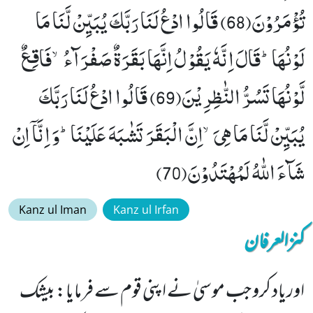
تُؤْمَرُوْنَ(68) قَالُوا ادْعُ لَنَا رَبَّكَ یُبَیِّنْ لَّنَا مَا
لَوْنُهَاؕ-قَالَ اِنَّهٗ یَقُوْلُ اِنَّهَا بَقَرَةٌ صَفْرَآءُۙ-فَاقِعٌ
لَّوْنُهَا تَسُرُّ النّٰظِرِیْنَ(69) قَالُوا ادْعُ لَنَا رَبَّكَ
یُبَیِّنْ لَّنَا مَا هِیَۙ-اِنَّ الْبَقَرَ تَشٰبَهَ عَلَیْنَاؕ-وَ اِنَّاۤ اِنْ
شَآءَ اللّٰهُ لَمُهْتَدُوْنَ(70)
Kanz ul Iman
Kanz ul Irfan
کنزالعرفان
اوریاد کرو جب موسیٰ نے اپنی قوم سے فرمایا: بیشک