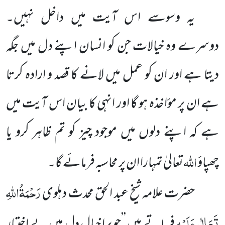
یہ وسوسے اس آیت میں داخل نہیں۔
دوسرے وہ خیالات جن کو انسان اپنے دل میں جگہ
دیتا ہے اور ان کو عمل میں لانے کا قصد و ارادہ کرتا
ہے ان پر مؤاخذہ ہو گا اور انہی کا بیان اس آیت میں
ہے کہ اپنے دلوں میں موجود چیز کو تم ظاہر کرو یا
اللہ
چھپاؤ
تعالیٰ تمہارا ان پر محاسبہ فرمائے گا۔
رَحْمَۃُاللہِ
حضرت علامہ شیخ عبد الحق محدث دہلوی
تَعَالٰی عَلَیْہِ
فرماتے ہیں ’’جو برا خیال دل میں بے اختیار