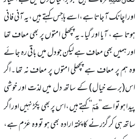
اور اچانک آجاتا ہے،اسے ہاجِس کہتے ہیں ،یہ آنی فانی
ہوتا ہے ، آیا اور گیا۔یہ پچھلی امتوں پر بھی معاف تھا
اور ہمیں بھی معاف ہے لیکن جو دل میں باقی رہ جائے
وہ ہم پر معاف ہے پچھلی امتوں پر معاف نہ تھا۔اگر
اس(برے خیال) کے ساتھ دل میں لذت اور خوشی
ہَمّ
پیدا ہو تو اسے’’
‘‘کہتے ہیں ،اس پر بھی پکڑ نہیں اور اگر
ساتھ ہی کر گزرنے کا پختہ ارادہ بھی ہو تو وہ عَزم ہے،