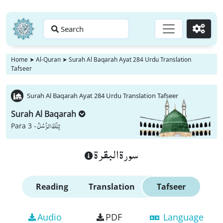
Search
Go
Home
➤
Al-Quran
➤
Surah Al Baqarah Ayat 284 Urdu Translation
Tafseer
Surah Al Baqarah Ayat 284 Urdu Translation Tafseer
Surah Al Baqarah
تِلْكَ الرُّسُلُ
Para 3 -
سورة البقرة
Reading
Translation
Tafseer
Audio
PDF
Language