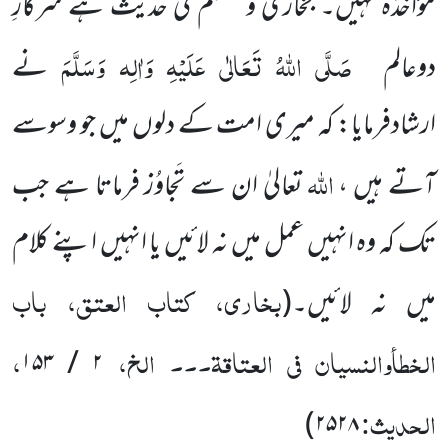
مؤاخذہ نہیں۔ بخاری و مسلم کی حدیث ہے سرکارِ
صَلَّی اللہُ تَعَالٰی عَلَیْہِ وَاٰلِہ وَسَلَّمَ
دوعالم
نے
ارشادفرمایا: کہ میری امت کے دلوں میں جو وسوسے
اللہ
آتے ہیں ،
تعالیٰ ان سے تَجاوُز فرماتا ہے جب
تک کہ وہ انہیں عمل میں نہ لائیں یا انہیں اپنے کلام
بخاری، کتاب العتق، باب
میں نہ لائیں۔
(
الخطأوالنسیان فی العتاقۃ۔۔۔ الخ،
،
۲ / ۱۵۳
الحدیث:
۲۵۲۸)