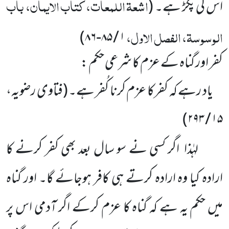
اشعۃ اللمعات، کتاب الایمان، باب
اس کی پکڑ ہے۔ (
الوسوسۃ، الفصل الاول،
۱ / ۸۵-۸۶)
کفر اور گناہ کے عزم کا شرعی حکم :
یاد رہے کہ کفرکا عزم کرنا کُفر ہے۔
(فتاوی رضویہ،
۱۵ / ۲۹۳)
لہٰذا اگر کسی نے سو سال بعد بھی کفر کرنے کا
ارادہ کیا وہ ارادہ کرتے ہی کافر ہوجائے گا۔ اور گناہ
میں حکم یہ ہے کہ گناہ کا عزم کرکے اگر آدمی اس پر