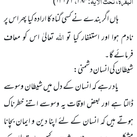
البقرۃ، تحت الآیۃ:
،
۲ / ۱۳۱)
۲۸۴
ہاں اگر بندے نے کسی گناہ کا ارادہ کیا پھر اس پر
اللہ
نادم ہوا اور استغفار کیا تو
تعالیٰ اس کو معاف
فرمائے گا۔
شیطان کی انسان دشمنی:
یاد رہے کہ انسان کے دل میں شیطان وسوسے
ڈالتا ہے اور بعض اوقات یہ وسوسے اتنے خطرناک
ہوتے ہیں کہ انسان کے لئے اپنا دین و ایمان بچانا