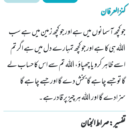
کنزالعرفان
جو کچھ آسمانوں میں ہے اور جو کچھ زمین میں ہے سب
اللہ ہی کا ہے اور جو کچھ تمہارے دل میں ہے اگر تم
اسے ظاہر کرو یا چھپاؤ، اللہ تم سے اس کا حساب لے
گا تو جسے چاہے گا بخش دے گا اور جسے چاہے گا
سزادے گا اور اللہ ہر چیز پر قادر ہے۔
تفسیر : ‎صراط الجنان