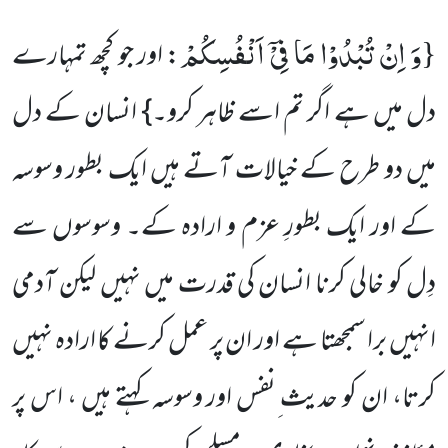
وَ اِنْ تُبْدُوْا مَا فِیْۤ اَنْفُسِكُمْ
{
: اور جو کچھ تمہارے
دل میں ہے اگر تم اسے ظاہر کرو۔} انسان کے دل
میں دو طرح کے خیالات آتے ہیں ایک بطور وسوسہ
کے اور ایک بطورِ عزم و ارادہ کے۔ وسوسوں سے
دِل کو خالی کرنا انسان کی قدرت میں نہیں لیکن آدمی
انہیں برا سمجھتا ہے اور ان پر عمل کرنے کا ارادہ نہیں
کرتا، ان کو حدیث ِنفس اور وسوسہ کہتے ہیں ، اس پر