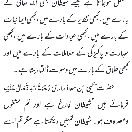
اللہ
مشکل ہوجاتا ہے جیسے شیطان کبھی
تعالیٰ کے
بارے میں ،کبھی تقدیر کے بارے میں ،کبھی ایمانیات
کے بارے میں ،کبھی عبادات کے بارے میں ،کبھی
طہارت و پاکیزگی کے معاملات کے بارے میں اور
کبھی طلاق کے بارے میں وسوسے ڈالتا رہتا ہے۔
رَحْمَۃُاللہِ تَعَالٰی عَلَیْہِ
حضرت یحییٰ بن معاذ رازی
فرماتے ہیں ’’شیطان فارغ ہے اور تم مشغول
ومصروف ہو ۔ شیطان تمہیں دیکھتا ہے مگر تم اسے