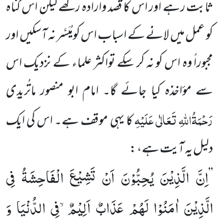
ثابت رہے اور اس کا قصد وارادہ رکھے لیکن اس گناہ
کو عمل میں لانے کے اسباب اس کومُیَسَّر نہ آسکیں اور
مجبوراً وہ اس کو نہ کر سکے تواکثر علماء کے نزدیک اس
سے مؤاخذہ کیا جائے گا۔ امام ابو منصور ماتُریدِی
رَحْمَۃُاللہِ تَعَالٰی عَلَیْہِ
کا یہی موقف ہے۔ اس کی ایک
دلیل یہ آیت ہے، :
اِنَّ الَّذِیْنَ یُحِبُّوْنَ اَنْ تَشِیْعَ الْفَاحِشَةُ فِی
’’
الَّذِیْنَ اٰمَنُوْا لَهُمْ عَذَابٌ اَلِیْمٌۙ-فِی الدُّنْیَا وَ