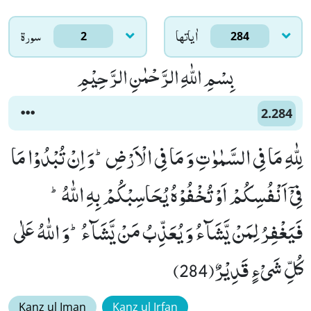
اٰياتها
سورۃ
2
284
بِسْمِ اللّٰهِ الرَّحْمٰنِ الرَّحِیْمِ
2.284
لِلّٰهِ مَا فِی السَّمٰوٰتِ وَ مَا فِی الْاَرْضِؕ-وَ اِنْ تُبْدُوْا مَا
فِیْۤ اَنْفُسِكُمْ اَوْ تُخْفُوْهُ یُحَاسِبْكُمْ بِهِ اللّٰهُؕ-
فَیَغْفِرُ لِمَنْ یَّشَآءُ وَ یُعَذِّبُ مَنْ یَّشَآءُؕ-وَ اللّٰهُ عَلٰى
كُلِّ شَیْءٍ قَدِیْرٌ(284)
Kanz ul Iman
Kanz ul Irfan