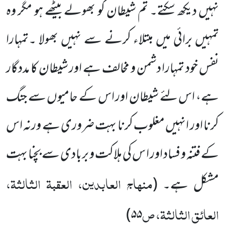
نہیں دیکھ سکتے۔ تم شیطان کو بھولے بیٹھے ہو مگر وہ
تمہیں برائی میں مبتلاء کرنے سے نہیں بھولا ۔تمہارا
نفس خود تمہارا دشمن و مخالف ہے اور شیطان کا مددگار
ہے، اس لئے شیطان اور اس کے حامیوں سے جنگ
کرنا اور انہیں مغلوب کرنا بہت ضروری ہے ورنہ اس
کے فتنہ و فساد اور ا س کی ہلاکت و بربادی سے بچنا بہت
منہاج العابدین، العقبۃ الثالثۃ،
مشکل ہے۔
(
العائق الثالثۃ، ص
۵۵)