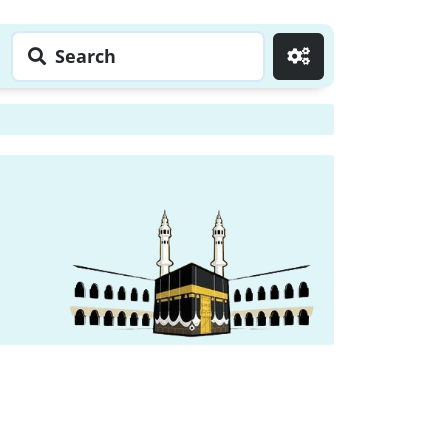
Search
Go