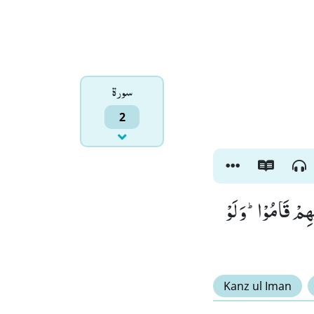
سورۃ
2
ْهِمْ قَامُوْاؕ-وَ لَوْ
Kanz ul Iman