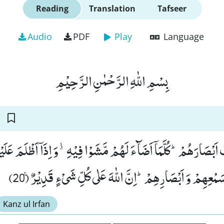
Reading
Translation
Tafseer
Audio
PDF
Play
Language
بِسْمِ اللّٰهِ الرَّحْمٰنِ الرَّحِیْمِ
اَبْصَارَهُمْؕ-كُلَّمَاۤ اَضَآءَ لَهُمْ مَّشَوْا فِیْهِۗۙ-وَ اِذَاۤ اَظْلَمَ عَلَی
َمْعِهِمْ وَ اَبْصَارِهِمْؕ-اِنَّ اللّٰهَ عَلٰى كُلِّ شَیْءٍ قَدِیْرٌ۠ (20
Kanz ul Irfan