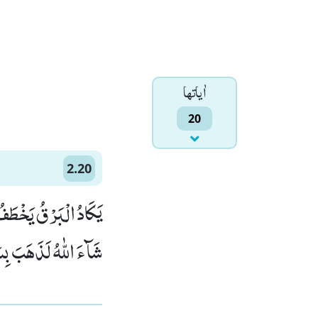
اٰياتها
20
2.20
یَكَادُ الْبَرْقُ یَخْطَفُ 
شَآءَ اللّٰهُ لَذَهَبَ بِس)