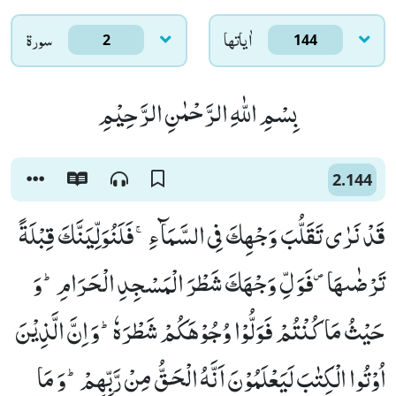
اٰياتها
سورۃ
2
144
بِسْمِ اللّٰهِ الرَّحْمٰنِ الرَّحِیْمِ
2.144
قَدْ نَرٰى تَقَلُّبَ وَجْهِكَ فِی السَّمَآءِۚ-فَلَنُوَلِّیَنَّكَ قِبْلَةً
تَرْضٰىهَا۪-فَوَلِّ وَجْهَكَ شَطْرَ الْمَسْجِدِ الْحَرَامِؕ-وَ
حَیْثُ مَا كُنْتُمْ فَوَلُّوْا وُجُوْهَكُمْ شَطْرَهٗؕ-وَ اِنَّ الَّذِیْنَ
اُوْتُوا الْكِتٰبَ لَیَعْلَمُوْنَ اَنَّهُ الْحَقُّ مِنْ رَّبِّهِمْؕ-وَ مَا