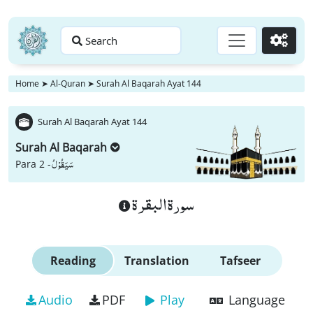
Search
Go
Home
➤
Al-Quran
➤
Surah Al Baqarah Ayat 144
Surah Al Baqarah Ayat 144
Surah Al Baqarah
سَیَقُوْلُ
Para 2 -
سورة البقرة
Reading
Translation
Tafseer
Audio
PDF
Play
Language