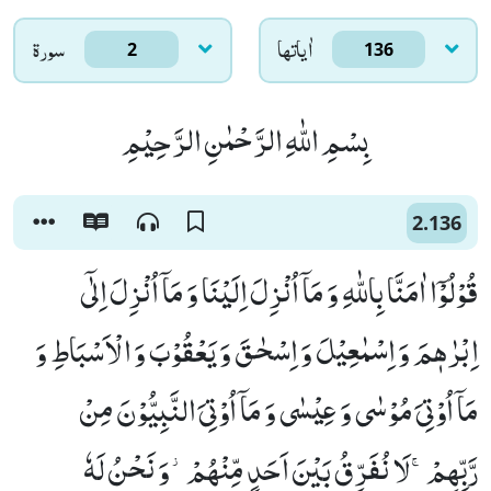
اٰياتها
سورۃ
2
136
بِسْمِ اللّٰهِ الرَّحْمٰنِ الرَّحِیْمِ
2.136
قُوْلُوْۤا اٰمَنَّا بِاللّٰهِ وَ مَاۤ اُنْزِلَ اِلَیْنَا وَ مَاۤ اُنْزِلَ اِلٰۤى
اِبْرٰهٖمَ وَ اِسْمٰعِیْلَ وَ اِسْحٰقَ وَ یَعْقُوْبَ وَ الْاَسْبَاطِ وَ
مَاۤ اُوْتِیَ مُوْسٰى وَ عِیْسٰى وَ مَاۤ اُوْتِیَ النَّبِیُّوْنَ مِنْ
رَّبِّهِمْۚ-لَا نُفَرِّقُ بَیْنَ اَحَدٍ مِّنْهُمْ٘-وَ نَحْنُ لَهٗ