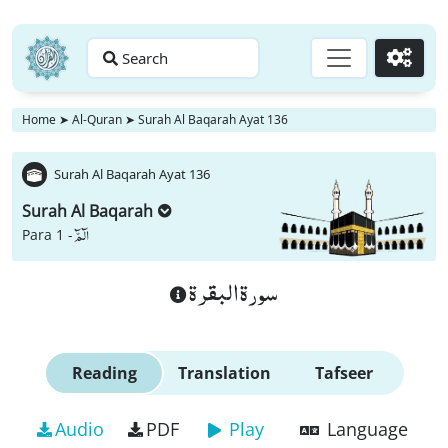
Search
Go
Home
➤
Al-Quran
➤
Surah Al Baqarah Ayat 136
Surah Al Baqarah Ayat 136
Surah Al Baqarah
الٓمّٓ
Para 1 -
سورة البقرة
Reading
Translation
Tafseer
Audio
PDF
Play
Language