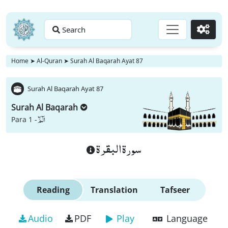
Search
Go
Home
➤
Al-Quran
➤
Surah Al Baqarah Ayat 87
Surah Al Baqarah Ayat 87
Surah Al Baqarah
الٓمّٓ
Para 1 -
سورة البقرة
Reading
Translation
Tafseer
Audio
PDF
Play
Language