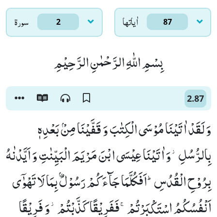
اٰياتها
سورۃ
2
87
بِسْمِ اللّٰهِ الرَّحْمٰنِ الرَّحِیْمِ
2.87
وَ لَقَدْ اٰتَیْنَا مُوْسَى الْكِتٰبَ وَ قَفَّیْنَا مِنْۢ بَعْدِهٖ
بِالرُّسُلِ٘-وَ اٰتَیْنَا عِیْسَى ابْنَ مَرْیَمَ الْبَیِّنٰتِ وَ اَیَّدْنٰهُ
بِرُوْحِ الْقُدُسِؕ-اَفَكُلَّمَا جَآءَكُمْ رَسُوْلٌۢ بِمَا لَا تَهْوٰۤى
اَنْفُسُكُمُ اسْتَكْبَرْتُمْۚ-فَفَرِیْقًا كَذَّبْتُمْ٘-وَ فَرِیْقًا