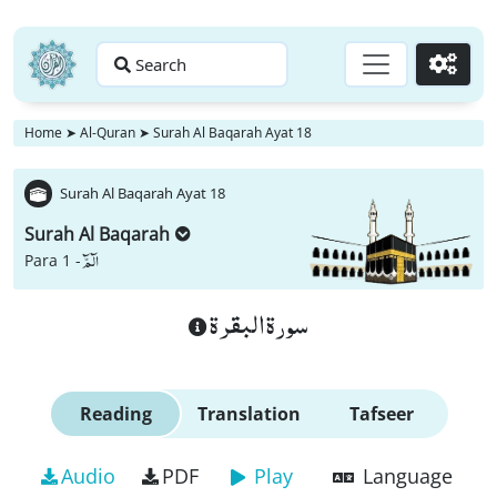
Search
Go
Home
➤
Al-Quran
➤
Surah Al Baqarah Ayat 18
Surah Al Baqarah Ayat 18
Surah Al Baqarah
الٓمّٓ
Para 1 -
سورة البقرة
Reading
Translation
Tafseer
Audio
PDF
Play
Language