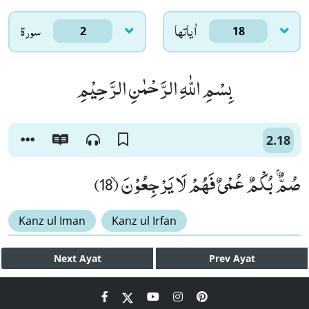
اٰياتها
سورۃ
2
18
بِسْمِ اللّٰهِ الرَّحْمٰنِ الرَّحِیْمِ
2.18
صُمٌّۢ بُكْمٌ عُمْیٌ فَهُمْ لَا یَرْجِعُوْنَۙ (18)
Kanz ul Iman
Kanz ul Irfan
Next
Ayat
Prev
Ayat