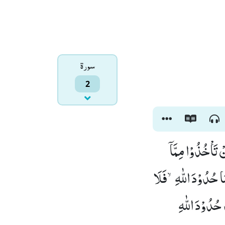
سورۃ
2
تَاْخُذُوْا مِمَّاۤ
ْمَا حُدُوْدَ اللّٰهِۙ-فَلَا
حُدُوْدَ اللّٰهِ