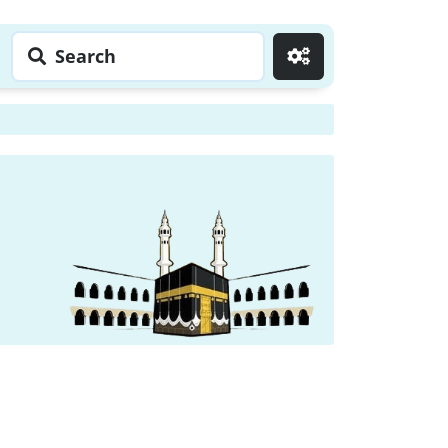
Search
Go