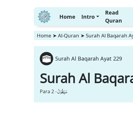
Read
Home
Intro
Quran
Home
➤
Al-Quran
➤
Surah Al Baqarah A
Surah Al Baqarah Ayat 229
Surah Al Baqar
سَیَقُوْلُ
Para 2 -