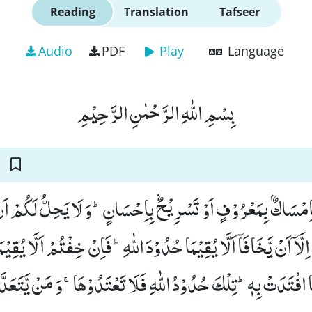
Reading
Translation
Tafseer
Audio
PDF
Play
Language
بِسْمِ اللّٰهِ الرَّحْمٰنِ الرَّحِیْمِ
ِمْسَاكٌۢ بِمَعْرُوْفٍ اَوْ تَسْرِیْحٌۢ بِاِحْسَانٍؕ-وَ لَا یَحِلُّ لَكُمْ اَنْ 
اِلَّاۤ اَنْ یَّخَافَاۤ اَلَّا یُقِیْمَا حُدُوْدَ اللّٰهِؕ-فَاِنْ خِفْتُمْ اَلَّا یُقِی
 افْتَدَتْ بِهٖؕ-تِلْكَ حُدُوْدُ اللّٰهِ فَلَا تَعْتَدُوْهَاۚ-وَ مَنْ یَّتَعَدَّ 