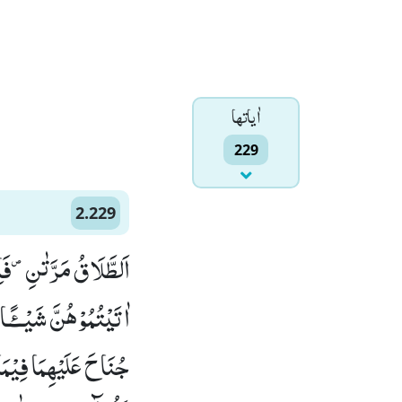
اٰياتها
229
2.229
اَلطَّلَاقُ مَرَّتٰنِ۪-فَا
اٰتَیْتُمُوْهُنَّ شَیْــٴًـا 
جُنَاحَ عَلَیْهِمَا فِیْمَا