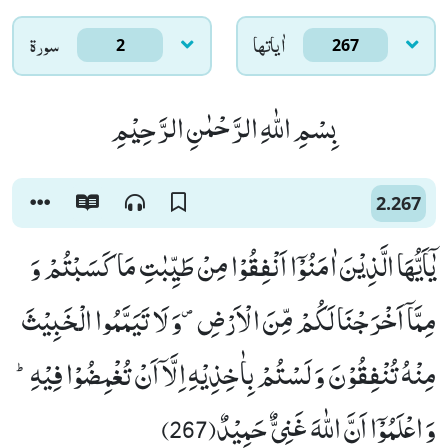
اٰياتها
سورۃ
2
267
بِسْمِ اللّٰهِ الرَّحْمٰنِ الرَّحِیْمِ
2.267
یٰۤاَیُّهَا الَّذِیْنَ اٰمَنُوْۤا اَنْفِقُوْا مِنْ طَیِّبٰتِ مَا كَسَبْتُمْ وَ
مِمَّاۤ اَخْرَجْنَا لَكُمْ مِّنَ الْاَرْضِ۪-وَ لَا تَیَمَّمُوا الْخَبِیْثَ
مِنْهُ تُنْفِقُوْنَ وَ لَسْتُمْ بِاٰخِذِیْهِ اِلَّاۤ اَنْ تُغْمِضُوْا فِیْهِؕ-
وَ اعْلَمُوْۤا اَنَّ اللّٰهَ غَنِیٌّ حَمِیْدٌ(267)