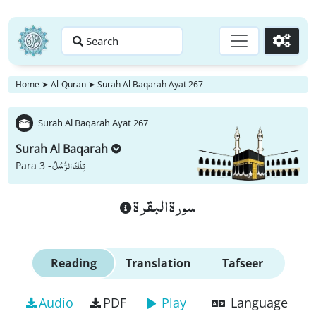
Search
Go
Home
➤
Al-Quran
➤
Surah Al Baqarah Ayat 267
Surah Al Baqarah Ayat 267
Surah Al Baqarah
تِلْكَ الرُّسُلُ
Para 3 -
سورة البقرة
Reading
Translation
Tafseer
Audio
PDF
Play
Language