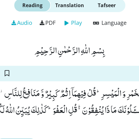
Reading
Translation
Tafseer
Audio
PDF
Play
Language
بِسْمِ اللّٰهِ الرَّحْمٰنِ الرَّحِیْمِ
َمْرِ وَ الْمَیْسِرِؕ-قُلْ فِیْهِمَاۤ اِثْمٌ كَبِیْرٌ وَّ مَنَافِعُ لِلنَّاسِ٘-وَ 
ـٴَـلُوْنَكَ مَا ذَا یُنْفِقُوْنَ۬ؕ-قُلِ الْعَفْوَؕ-كَذٰلِكَ یُبَیِّنُ اللّٰهُ لَك