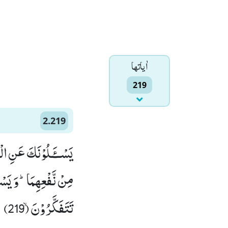
اٰياتها
219
2.219
یَسْــٴَـلُوْنَكَ عَنِ الْخ
مِنْ نَّفْعِهِمَاؕ-وَ یَسْـ
تَتَفَكَّرُوْنَۙ (219)