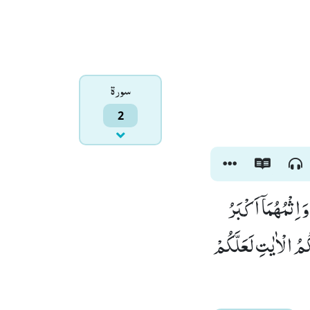
سورۃ
2
اِثْمُهُمَاۤ اَكْبَرُ
ُمُ الْاٰیٰتِ لَعَلَّكُمْ