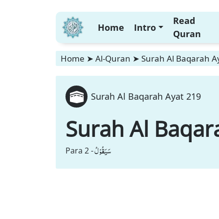
Read
Home
Intro
Quran
Home
➤
Al-Quran
➤
Surah Al Baqarah A
Surah Al Baqarah Ayat 219
Surah Al Baqar
سَیَقُوْلُ
Para 2 -