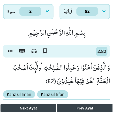
اٰياتها
سورۃ
2
82
بِسْمِ اللّٰهِ الرَّحْمٰنِ الرَّحِیْمِ
2.82
وَ الَّذِیْنَ اٰمَنُوْا وَ عَمِلُوا الصّٰلِحٰتِ اُولٰٓىٕكَ اَصْحٰبُ
الْجَنَّةِۚ-هُمْ فِیْهَا خٰلِدُوْنَ۠ (82)
Kanz ul Iman
Kanz ul Irfan
Next
Ayat
Prev
Ayat