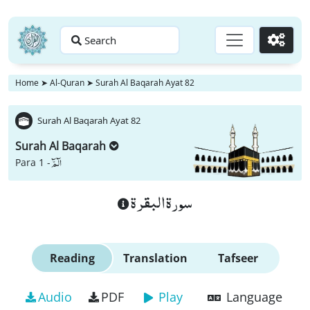
Search
Go
Home
➤
Al-Quran
➤
Surah Al Baqarah Ayat 82
Surah Al Baqarah Ayat 82
Surah Al Baqarah
الٓمّٓ
Para 1 -
سورة البقرة
Reading
Translation
Tafseer
Audio
PDF
Play
Language