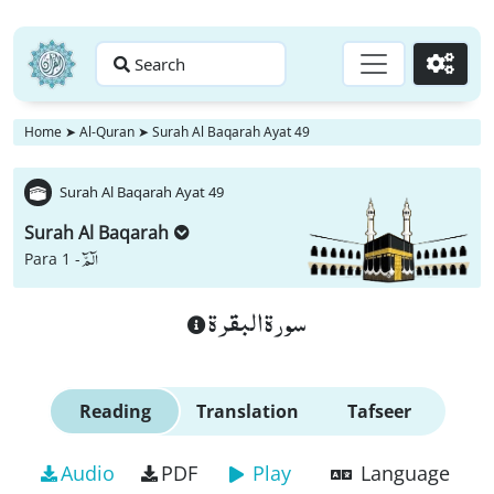
Search
Go
Home
➤
Al-Quran
➤
Surah Al Baqarah Ayat 49
Surah Al Baqarah Ayat 49
Surah Al Baqarah
الٓمّٓ
Para 1 -
سورة البقرة
Reading
Translation
Tafseer
Audio
PDF
Play
Language