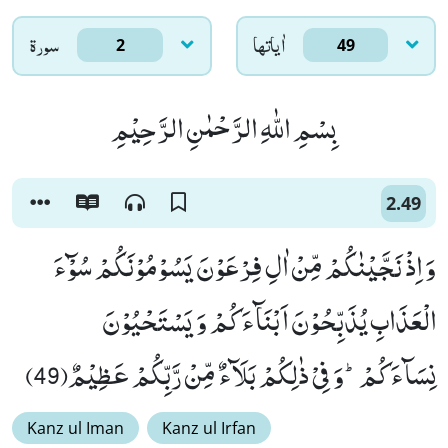
اٰياتها
سورۃ
2
49
بِسْمِ اللّٰهِ الرَّحْمٰنِ الرَّحِیْمِ
2.49
وَ اِذْ نَجَّیْنٰكُمْ مِّنْ اٰلِ فِرْعَوْنَ یَسُوْمُوْنَكُمْ سُوْٓءَ
الْعَذَابِ یُذَبِّحُوْنَ اَبْنَآءَكُمْ وَ یَسْتَحْیُوْنَ
نِسَآءَكُمْؕ-وَ فِیْ ذٰلِكُمْ بَلَآءٌ مِّنْ رَّبِّكُمْ عَظِیْمٌ(49)
Kanz ul Iman
Kanz ul Irfan