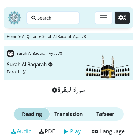
Search
Go
Home
➤
Al-Quran
➤
Surah Al Baqarah Ayat 78
Surah Al Baqarah Ayat 78
Surah Al Baqarah
الٓمّٓ
Para 1 -
سورة البقرة
Reading
Translation
Tafseer
Audio
PDF
Play
Language