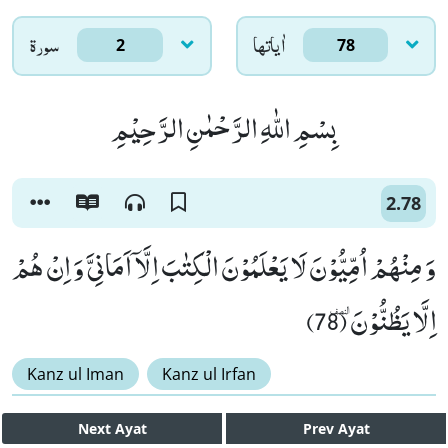
اٰياتها
سورۃ
2
78
بِسْمِ اللّٰهِ الرَّحْمٰنِ الرَّحِیْمِ
2.78
وَ مِنْهُمْ اُمِّیُّوْنَ لَا یَعْلَمُوْنَ الْكِتٰبَ اِلَّاۤ اَمَانِیَّ وَ اِنْ هُمْ
اِلَّا یَظُنُّوْنَٜ (78)
Kanz ul Iman
Kanz ul Irfan
Next
Ayat
Prev
Ayat