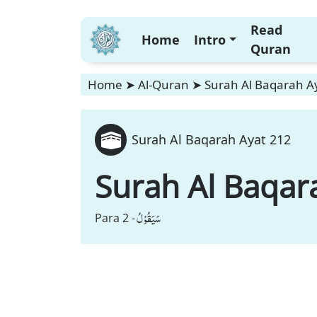
Read
Home
Intro
Quran
Home
➤
Al-Quran
➤
Surah Al Baqarah A
Surah Al Baqarah Ayat 212
Surah Al Baqar
سَیَقُوْلُ
Para 2 -