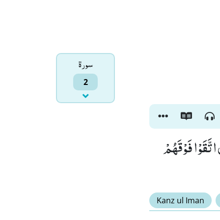
سورۃ
2
اتَّقَوْا فَوْقَهُمْ
Kanz ul Iman