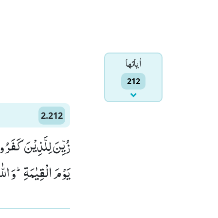
اٰياتها
212
2.212
زُیِّنَ لِلَّذِیْنَ كَفَرُو
یَوْمَ الْقِیٰمَةِؕ-وَ الل)