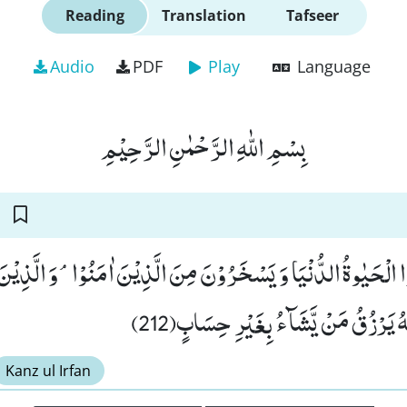
Reading
Translation
Tafseer
Audio
PDF
Play
Language
بِسْمِ اللّٰهِ الرَّحْمٰنِ الرَّحِیْمِ
ا الْحَیٰوةُ الدُّنْیَا وَ یَسْخَرُوْنَ مِنَ الَّذِیْنَ اٰمَنُوْاۘ-وَ الَّذِیْنَ 
ّٰهُ یَرْزُقُ مَنْ یَّشَآءُ بِغَیْرِ حِسَابٍ(212
Kanz ul Irfan